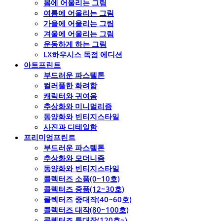
봄에 어울리는 그림
여름에 어울리는 그림
가을에 어울리는 그림
겨울에 어울리는 그림
운동하게 하는 그림
LX하우시스 독점 에디션
아트프린트
부드러운 파스텔톤
컬러풀한 화려함
캐릭터와 귀여움
추상화와 미니멀리즘
동양화와 빈티지스타일
사진과 디테일함
프리미엄프린트
부드러운 파스텔톤
추상화와 모더니즘
동양화와 빈티지스타일
콜렉터즈 소품(0~10호)
콜렉터즈 중품(12~30호)
콜렉터즈 중대작(40~60호)
콜렉터즈 대작(80~100호)
콜렉터즈 특대작(120호~)