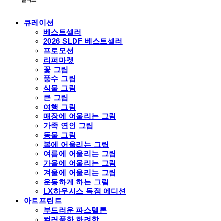
큐레이션
베스트셀러
2026 SLDF 베스트셀러
프로모션
리퍼마켓
꽃 그림
풍수 그림
식물 그림
큰 그림
여행 그림
매장에 어울리는 그림
가족 연인 그림
동물 그림
봄에 어울리는 그림
여름에 어울리는 그림
가을에 어울리는 그림
겨울에 어울리는 그림
운동하게 하는 그림
LX하우시스 독점 에디션
아트프린트
부드러운 파스텔톤
컬러풀한 화려함