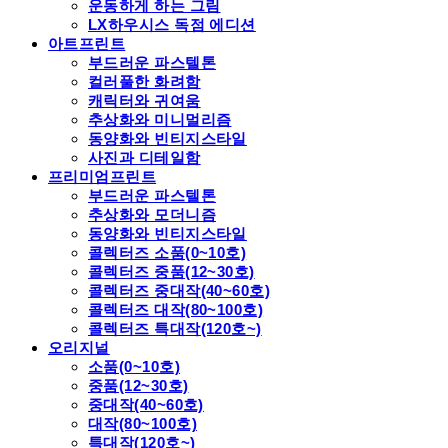
운동하게 하는 그림
LX하우시스 독점 에디션
아트프린트
부드러운 파스텔톤
컬러풀한 화려함
캐릭터와 귀여움
추상화와 미니멀리즘
동양화와 빈티지스타일
사진과 디테일함
프리미엄프린트
부드러운 파스텔톤
추상화와 모더니즘
동양화와 빈티지스타일
콜렉터즈 소품(0~10호)
콜렉터즈 중품(12~30호)
콜렉터즈 중대작(40~60호)
콜렉터즈 대작(80~100호)
콜렉터즈 특대작(120호~)
오리지널
소품(0~10호)
중품(12~30호)
중대작(40~60호)
대작(80~100호)
특대작(120호~)