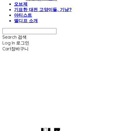
오브제
기묘한 대전 고양이들, 기냥?
아티스트
엘디프 소개
Search
검색
Log In
로그인
Cart
장바구니
엘디프