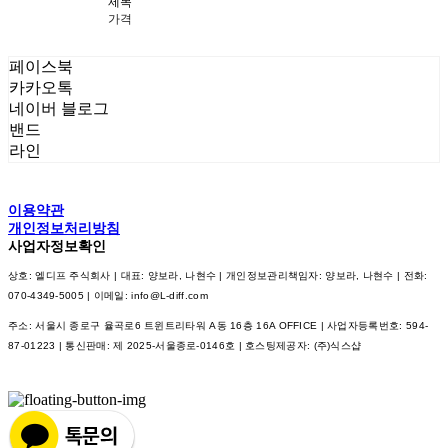
제목
가격
페이스북
카카오톡
네이버 블로그
밴드
라인
이용약관
개인정보처리방침
사업자정보확인
상호: 엘디프 주식회사 | 대표: 양보라, 나현수 | 개인정보관리책임자: 양보라, 나현수 | 전화:
070-4349-5005 | 이메일: info@L-diff.com
주소: 서울시 종로구 율곡로6 트윈트리타워 A동 16층 16A OFFICE | 사업자등록번호:
594-
87-01223
| 통신판매:
제 2025-서울종로-0146호
| 호스팅제공자: (주)식스샵