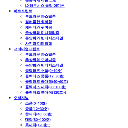
운동하게 하는 그림
LX하우시스 독점 에디션
아트프린트
부드러운 파스텔톤
컬러풀한 화려함
캐릭터와 귀여움
추상화와 미니멀리즘
동양화와 빈티지스타일
사진과 디테일함
프리미엄프린트
부드러운 파스텔톤
추상화와 모더니즘
동양화와 빈티지스타일
콜렉터즈 소품(0~10호)
콜렉터즈 중품(12~30호)
콜렉터즈 중대작(40~60호)
콜렉터즈 대작(80~100호)
콜렉터즈 특대작(120호~)
오리지널
소품(0~10호)
중품(12~30호)
중대작(40~60호)
대작(80~100호)
특대작(120호~)