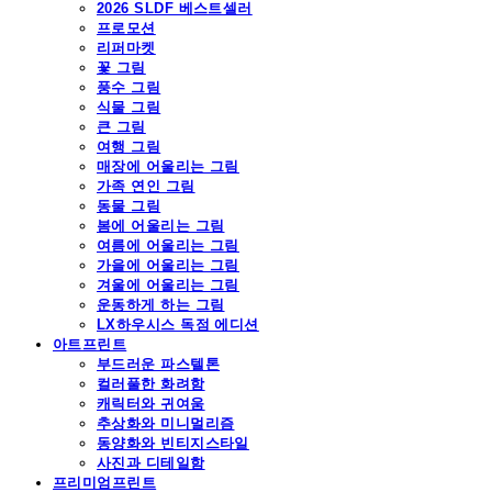
2026 SLDF 베스트셀러
프로모션
리퍼마켓
꽃 그림
풍수 그림
식물 그림
큰 그림
여행 그림
매장에 어울리는 그림
가족 연인 그림
동물 그림
봄에 어울리는 그림
여름에 어울리는 그림
가을에 어울리는 그림
겨울에 어울리는 그림
운동하게 하는 그림
LX하우시스 독점 에디션
아트프린트
부드러운 파스텔톤
컬러풀한 화려함
캐릭터와 귀여움
추상화와 미니멀리즘
동양화와 빈티지스타일
사진과 디테일함
프리미엄프린트