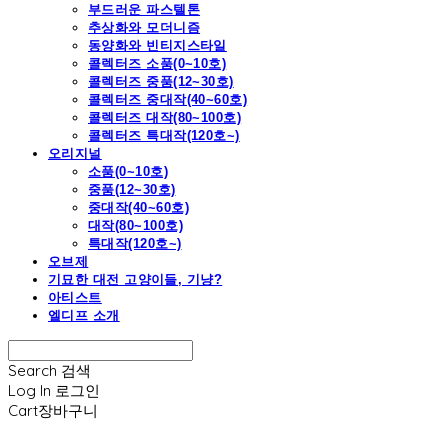
부드러운 파스텔톤
추상화와 모더니즘
동양화와 빈티지스타일
콜렉터즈 소품(0~10호)
콜렉터즈 중품(12~30호)
콜렉터즈 중대작(40~60호)
콜렉터즈 대작(80~100호)
콜렉터즈 특대작(120호~)
오리지널
소품(0~10호)
중품(12~30호)
중대작(40~60호)
대작(80~100호)
특대작(120호~)
오브제
기묘한 대전 고양이들, 기냥?
아티스트
엘디프 소개
Search
검색
Log In
로그인
Cart
장바구니