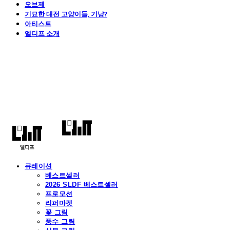
오브제
기묘한 대전 고양이들, 기냥?
아티스트
엘디프 소개
엘디프
큐레이션
베스트셀러
2026 SLDF 베스트셀러
프로모션
리퍼마켓
꽃 그림
풍수 그림