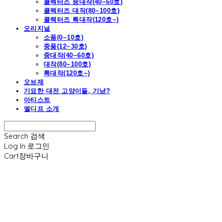
콜렉터즈 중대작(40~60호)
콜렉터즈 대작(80~100호)
콜렉터즈 특대작(120호~)
오리지널
소품(0~10호)
중품(12~30호)
중대작(40~60호)
대작(80~100호)
특대작(120호~)
오브제
기묘한 대전 고양이들, 기냥?
아티스트
엘디프 소개
Search
검색
Log In
로그인
Cart
장바구니
엘디프