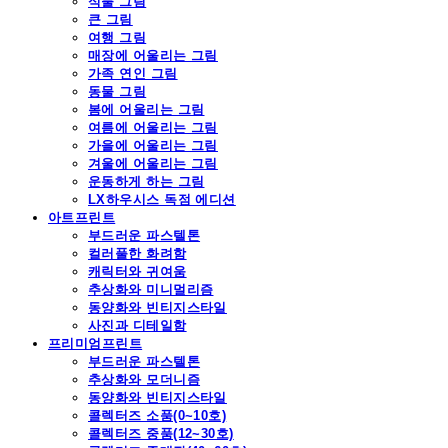
식물 그림
큰 그림
여행 그림
매장에 어울리는 그림
가족 연인 그림
동물 그림
봄에 어울리는 그림
여름에 어울리는 그림
가을에 어울리는 그림
겨울에 어울리는 그림
운동하게 하는 그림
LX하우시스 독점 에디션
아트프린트
부드러운 파스텔톤
컬러풀한 화려함
캐릭터와 귀여움
추상화와 미니멀리즘
동양화와 빈티지스타일
사진과 디테일함
프리미엄프린트
부드러운 파스텔톤
추상화와 모더니즘
동양화와 빈티지스타일
콜렉터즈 소품(0~10호)
콜렉터즈 중품(12~30호)