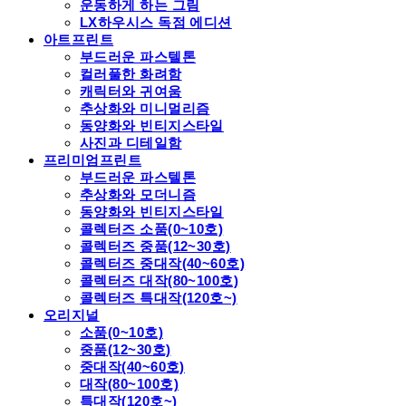
운동하게 하는 그림
LX하우시스 독점 에디션
아트프린트
부드러운 파스텔톤
컬러풀한 화려함
캐릭터와 귀여움
추상화와 미니멀리즘
동양화와 빈티지스타일
사진과 디테일함
프리미엄프린트
부드러운 파스텔톤
추상화와 모더니즘
동양화와 빈티지스타일
콜렉터즈 소품(0~10호)
콜렉터즈 중품(12~30호)
콜렉터즈 중대작(40~60호)
콜렉터즈 대작(80~100호)
콜렉터즈 특대작(120호~)
오리지널
소품(0~10호)
중품(12~30호)
중대작(40~60호)
대작(80~100호)
특대작(120호~)