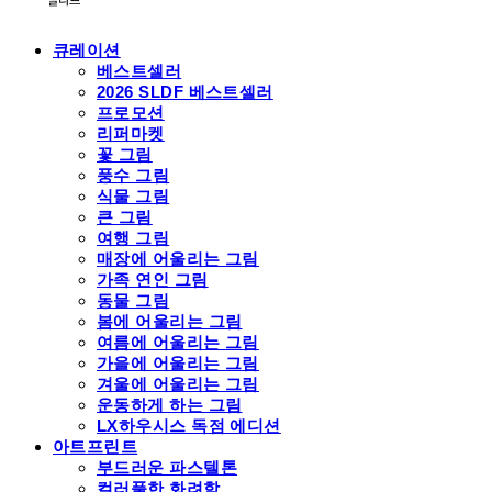
큐레이션
베스트셀러
2026 SLDF 베스트셀러
프로모션
리퍼마켓
꽃 그림
풍수 그림
식물 그림
큰 그림
여행 그림
매장에 어울리는 그림
가족 연인 그림
동물 그림
봄에 어울리는 그림
여름에 어울리는 그림
가을에 어울리는 그림
겨울에 어울리는 그림
운동하게 하는 그림
LX하우시스 독점 에디션
아트프린트
부드러운 파스텔톤
컬러풀한 화려함