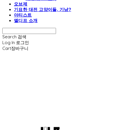
오브제
기묘한 대전 고양이들, 기냥?
아티스트
엘디프 소개
Search
검색
Log In
로그인
Cart
장바구니
엘디프