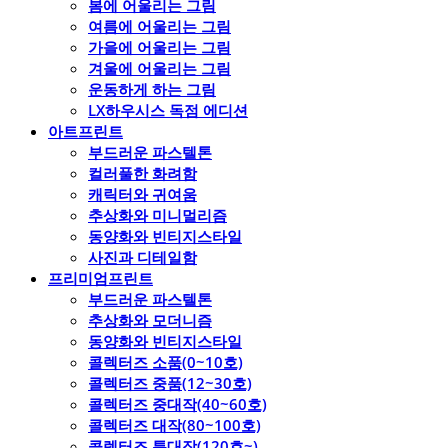
봄에 어울리는 그림
여름에 어울리는 그림
가을에 어울리는 그림
겨울에 어울리는 그림
운동하게 하는 그림
LX하우시스 독점 에디션
아트프린트
부드러운 파스텔톤
컬러풀한 화려함
캐릭터와 귀여움
추상화와 미니멀리즘
동양화와 빈티지스타일
사진과 디테일함
프리미엄프린트
부드러운 파스텔톤
추상화와 모더니즘
동양화와 빈티지스타일
콜렉터즈 소품(0~10호)
콜렉터즈 중품(12~30호)
콜렉터즈 중대작(40~60호)
콜렉터즈 대작(80~100호)
콜렉터즈 특대작(120호~)