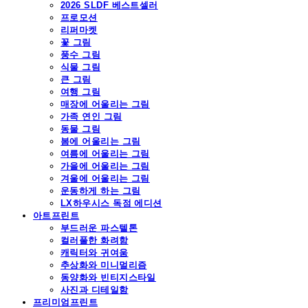
2026 SLDF 베스트셀러
프로모션
리퍼마켓
꽃 그림
풍수 그림
식물 그림
큰 그림
여행 그림
매장에 어울리는 그림
가족 연인 그림
동물 그림
봄에 어울리는 그림
여름에 어울리는 그림
가을에 어울리는 그림
겨울에 어울리는 그림
운동하게 하는 그림
LX하우시스 독점 에디션
아트프린트
부드러운 파스텔톤
컬러풀한 화려함
캐릭터와 귀여움
추상화와 미니멀리즘
동양화와 빈티지스타일
사진과 디테일함
프리미엄프린트