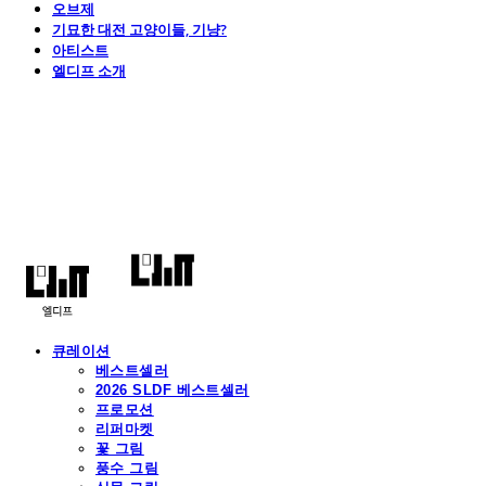
오브제
기묘한 대전 고양이들, 기냥?
아티스트
엘디프 소개
엘디프
큐레이션
베스트셀러
2026 SLDF 베스트셀러
프로모션
리퍼마켓
꽃 그림
풍수 그림