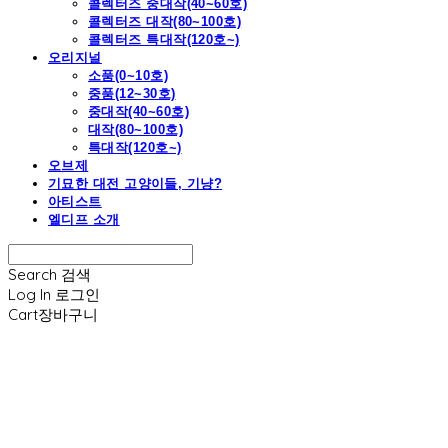
콜렉터즈 중대작(40~60호)
콜렉터즈 대작(80~100호)
콜렉터즈 특대작(120호~)
오리지널
소품(0~10호)
중품(12~30호)
중대작(40~60호)
대작(80~100호)
특대작(120호~)
오브제
기묘한 대전 고양이들, 기냥?
아티스트
엘디프 소개
Search
검색
Log In
로그인
Cart
장바구니
엘디프