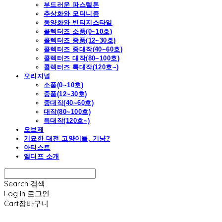
부드러운 파스텔톤
추상화와 모더니즘
동양화와 빈티지스타일
콜렉터즈 소품(0~10호)
콜렉터즈 중품(12~30호)
콜렉터즈 중대작(40~60호)
콜렉터즈 대작(80~100호)
콜렉터즈 특대작(120호~)
오리지널
소품(0~10호)
중품(12~30호)
중대작(40~60호)
대작(80~100호)
특대작(120호~)
오브제
기묘한 대전 고양이들, 기냥?
아티스트
엘디프 소개
Search
검색
Log In
로그인
Cart
장바구니