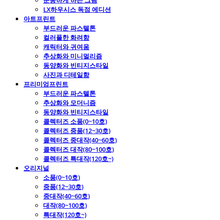
운동하게 하는 그림
LX하우시스 독점 에디션
아트프린트
부드러운 파스텔톤
컬러풀한 화려함
캐릭터와 귀여움
추상화와 미니멀리즘
동양화와 빈티지스타일
사진과 디테일함
프리미엄프린트
부드러운 파스텔톤
추상화와 모더니즘
동양화와 빈티지스타일
콜렉터즈 소품(0~10호)
콜렉터즈 중품(12~30호)
콜렉터즈 중대작(40~60호)
콜렉터즈 대작(80~100호)
콜렉터즈 특대작(120호~)
오리지널
소품(0~10호)
중품(12~30호)
중대작(40~60호)
대작(80~100호)
특대작(120호~)