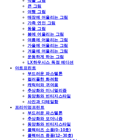
식물 그림
큰 그림
여행 그림
매장에 어울리는 그림
가족 연인 그림
동물 그림
봄에 어울리는 그림
여름에 어울리는 그림
가을에 어울리는 그림
겨울에 어울리는 그림
운동하게 하는 그림
LX하우시스 독점 에디션
아트프린트
부드러운 파스텔톤
컬러풀한 화려함
캐릭터와 귀여움
추상화와 미니멀리즘
동양화와 빈티지스타일
사진과 디테일함
프리미엄프린트
부드러운 파스텔톤
추상화와 모더니즘
동양화와 빈티지스타일
콜렉터즈 소품(0~10호)
콜렉터즈 중품(12~30호)