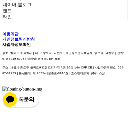
네이버 블로그
밴드
라인
이용약관
개인정보처리방침
사업자정보확인
상호: 엘디프 주식회사 | 대표: 양보라, 나현수 | 개인정보관리책임자: 양보라, 나현수 | 전화:
070-4349-5005 | 이메일: info@L-diff.com
주소: 서울시 종로구 율곡로6 트윈트리타워 A동 16층 16A OFFICE | 사업자등록번호:
594-
87-01223
| 통신판매:
제 2025-서울종로-0146호
| 호스팅제공자: (주)식스샵