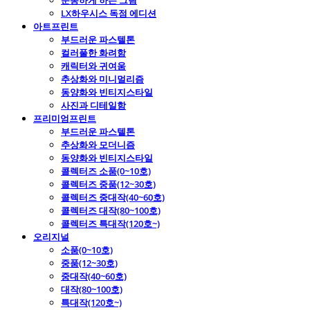
운동하게 하는 그림
LX하우시스 독점 에디션
아트프린트
부드러운 파스텔톤
컬러풀한 화려함
캐릭터와 귀여움
추상화와 미니멀리즘
동양화와 빈티지스타일
사진과 디테일함
프리미엄프린트
부드러운 파스텔톤
추상화와 모더니즘
동양화와 빈티지스타일
콜렉터즈 소품(0~10호)
콜렉터즈 중품(12~30호)
콜렉터즈 중대작(40~60호)
콜렉터즈 대작(80~100호)
콜렉터즈 특대작(120호~)
오리지널
소품(0~10호)
중품(12~30호)
중대작(40~60호)
대작(80~100호)
특대작(120호~)