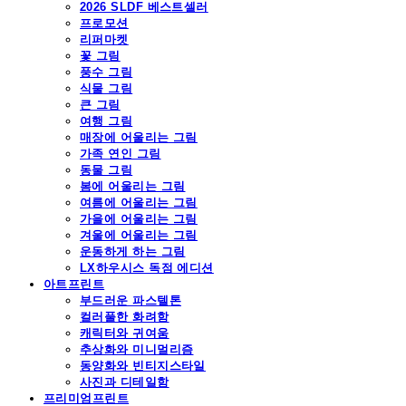
2026 SLDF 베스트셀러
프로모션
리퍼마켓
꽃 그림
풍수 그림
식물 그림
큰 그림
여행 그림
매장에 어울리는 그림
가족 연인 그림
동물 그림
봄에 어울리는 그림
여름에 어울리는 그림
가을에 어울리는 그림
겨울에 어울리는 그림
운동하게 하는 그림
LX하우시스 독점 에디션
아트프린트
부드러운 파스텔톤
컬러풀한 화려함
캐릭터와 귀여움
추상화와 미니멀리즘
동양화와 빈티지스타일
사진과 디테일함
프리미엄프린트