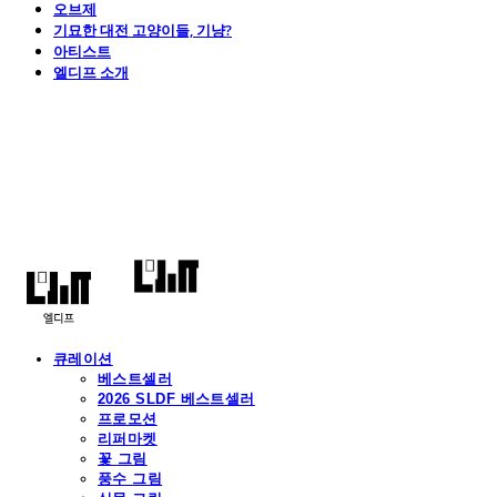
오브제
기묘한 대전 고양이들, 기냥?
아티스트
엘디프 소개
엘디프
큐레이션
베스트셀러
2026 SLDF 베스트셀러
프로모션
리퍼마켓
꽃 그림
풍수 그림