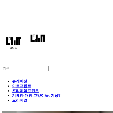
엘디프
큐레이션
아트프린트
프리미엄프린트
기묘한 대전 고양이들, 기냥?
오리지널