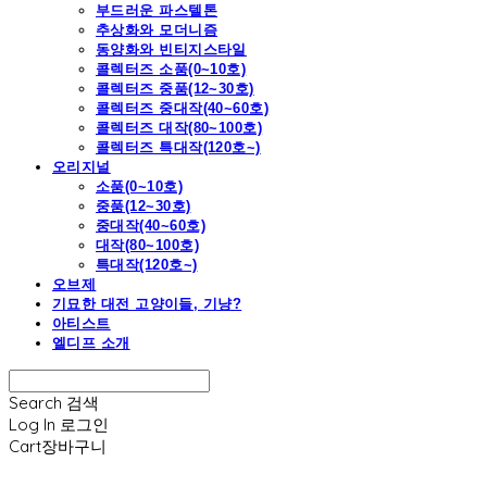
부드러운 파스텔톤
추상화와 모더니즘
동양화와 빈티지스타일
콜렉터즈 소품(0~10호)
콜렉터즈 중품(12~30호)
콜렉터즈 중대작(40~60호)
콜렉터즈 대작(80~100호)
콜렉터즈 특대작(120호~)
오리지널
소품(0~10호)
중품(12~30호)
중대작(40~60호)
대작(80~100호)
특대작(120호~)
오브제
기묘한 대전 고양이들, 기냥?
아티스트
엘디프 소개
Search
검색
Log In
로그인
Cart
장바구니