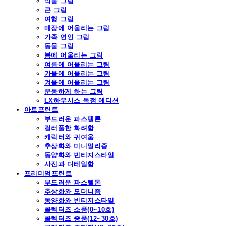
식물 그림
큰 그림
여행 그림
매장에 어울리는 그림
가족 연인 그림
동물 그림
봄에 어울리는 그림
여름에 어울리는 그림
가을에 어울리는 그림
겨울에 어울리는 그림
운동하게 하는 그림
LX하우시스 독점 에디션
아트프린트
부드러운 파스텔톤
컬러풀한 화려함
캐릭터와 귀여움
추상화와 미니멀리즘
동양화와 빈티지스타일
사진과 디테일함
프리미엄프린트
부드러운 파스텔톤
추상화와 모더니즘
동양화와 빈티지스타일
콜렉터즈 소품(0~10호)
콜렉터즈 중품(12~30호)