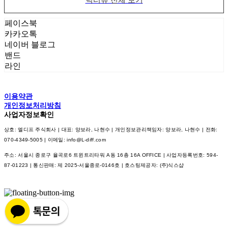
페이스북
카카오톡
네이버 블로그
밴드
라인
이용약관
개인정보처리방침
사업자정보확인
상호: 엘디프 주식회사 | 대표: 양보라, 나현수 | 개인정보관리책임자: 양보라, 나현수 | 전화:
070-4349-5005 | 이메일: info@L-diff.com
주소: 서울시 종로구 율곡로6 트윈트리타워 A동 16층 16A OFFICE | 사업자등록번호:
594-
87-01223
| 통신판매:
제 2025-서울종로-0146호
| 호스팅제공자: (주)식스샵