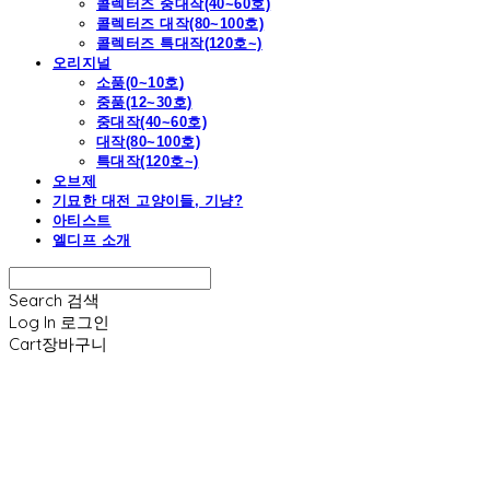
콜렉터즈 중대작(40~60호)
콜렉터즈 대작(80~100호)
콜렉터즈 특대작(120호~)
오리지널
소품(0~10호)
중품(12~30호)
중대작(40~60호)
대작(80~100호)
특대작(120호~)
오브제
기묘한 대전 고양이들, 기냥?
아티스트
엘디프 소개
Search
검색
Log In
로그인
Cart
장바구니
엘디프