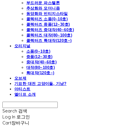
부드러운 파스텔톤
추상화와 모더니즘
동양화와 빈티지스타일
콜렉터즈 소품(0~10호)
콜렉터즈 중품(12~30호)
콜렉터즈 중대작(40~60호)
콜렉터즈 대작(80~100호)
콜렉터즈 특대작(120호~)
오리지널
소품(0~10호)
중품(12~30호)
중대작(40~60호)
대작(80~100호)
특대작(120호~)
오브제
기묘한 대전 고양이들, 기냥?
아티스트
엘디프 소개
Search
검색
Log In
로그인
Cart
장바구니