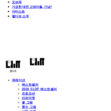
오브제
기묘한 대전 고양이들, 기냥?
아티스트
엘디프 소개
엘디프
큐레이션
베스트셀러
2026 SLDF 베스트셀러
프로모션
리퍼마켓
꽃 그림
풍수 그림