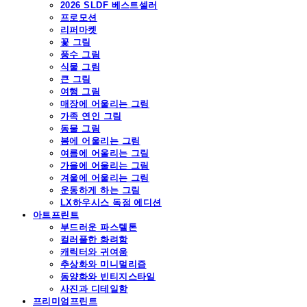
2026 SLDF 베스트셀러
프로모션
리퍼마켓
꽃 그림
풍수 그림
식물 그림
큰 그림
여행 그림
매장에 어울리는 그림
가족 연인 그림
동물 그림
봄에 어울리는 그림
여름에 어울리는 그림
가을에 어울리는 그림
겨울에 어울리는 그림
운동하게 하는 그림
LX하우시스 독점 에디션
아트프린트
부드러운 파스텔톤
컬러풀한 화려함
캐릭터와 귀여움
추상화와 미니멀리즘
동양화와 빈티지스타일
사진과 디테일함
프리미엄프린트