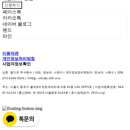
신청하기
페이스북
카카오톡
네이버 블로그
밴드
라인
이용약관
개인정보처리방침
사업자정보확인
상호: 엘디프 주식회사 | 대표: 양보라, 나현수 | 개인정보관리책임자: 양보라, 나현수 | 전화:
070-4349-5005 | 이메일: info@L-diff.com
주소: 서울시 종로구 율곡로6 트윈트리타워 A동 16층 16A OFFICE | 사업자등록번호:
594-
87-01223
| 통신판매:
제 2025-서울종로-0146호
| 호스팅제공자: (주)식스샵