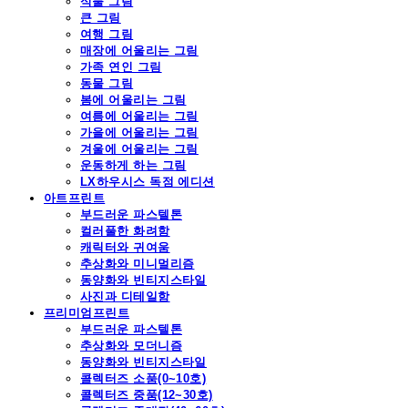
식물 그림
큰 그림
여행 그림
매장에 어울리는 그림
가족 연인 그림
동물 그림
봄에 어울리는 그림
여름에 어울리는 그림
가을에 어울리는 그림
겨울에 어울리는 그림
운동하게 하는 그림
LX하우시스 독점 에디션
아트프린트
부드러운 파스텔톤
컬러풀한 화려함
캐릭터와 귀여움
추상화와 미니멀리즘
동양화와 빈티지스타일
사진과 디테일함
프리미엄프린트
부드러운 파스텔톤
추상화와 모더니즘
동양화와 빈티지스타일
콜렉터즈 소품(0~10호)
콜렉터즈 중품(12~30호)