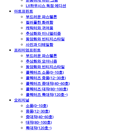
운동하게 하는 그림
LX하우시스 독점 에디션
아트프린트
부드러운 파스텔톤
컬러풀한 화려함
캐릭터와 귀여움
추상화와 미니멀리즘
동양화와 빈티지스타일
사진과 디테일함
프리미엄프린트
부드러운 파스텔톤
추상화와 모더니즘
동양화와 빈티지스타일
콜렉터즈 소품(0~10호)
콜렉터즈 중품(12~30호)
콜렉터즈 중대작(40~60호)
콜렉터즈 대작(80~100호)
콜렉터즈 특대작(120호~)
오리지널
소품(0~10호)
중품(12~30호)
중대작(40~60호)
대작(80~100호)
특대작(120호~)