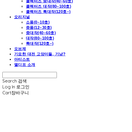
콜렉터즈 중대작(40~60호)
콜렉터즈 대작(80~100호)
콜렉터즈 특대작(120호~)
오리지널
소품(0~10호)
중품(12~30호)
중대작(40~60호)
대작(80~100호)
특대작(120호~)
오브제
기묘한 대전 고양이들, 기냥?
아티스트
엘디프 소개
Search
검색
Log In
로그인
Cart
장바구니
엘디프