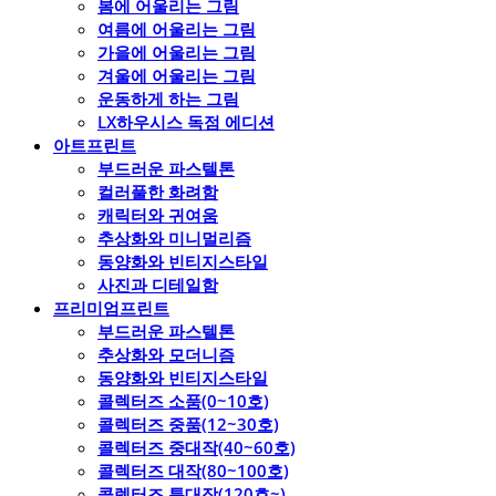
봄에 어울리는 그림
여름에 어울리는 그림
가을에 어울리는 그림
겨울에 어울리는 그림
운동하게 하는 그림
LX하우시스 독점 에디션
아트프린트
부드러운 파스텔톤
컬러풀한 화려함
캐릭터와 귀여움
추상화와 미니멀리즘
동양화와 빈티지스타일
사진과 디테일함
프리미엄프린트
부드러운 파스텔톤
추상화와 모더니즘
동양화와 빈티지스타일
콜렉터즈 소품(0~10호)
콜렉터즈 중품(12~30호)
콜렉터즈 중대작(40~60호)
콜렉터즈 대작(80~100호)
콜렉터즈 특대작(120호~)