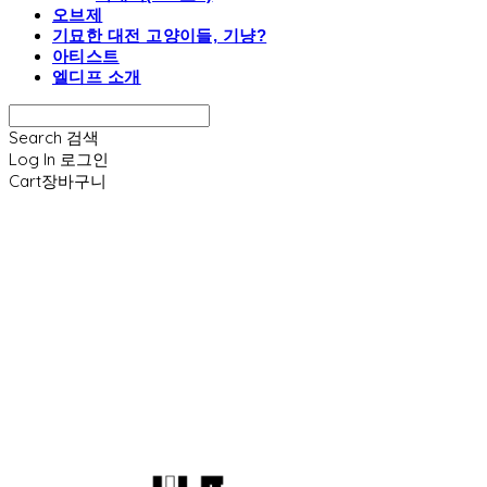
오브제
기묘한 대전 고양이들, 기냥?
아티스트
엘디프 소개
Search
검색
Log In
로그인
Cart
장바구니
엘디프