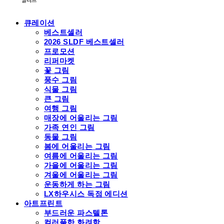
큐레이션
베스트셀러
2026 SLDF 베스트셀러
프로모션
리퍼마켓
꽃 그림
풍수 그림
식물 그림
큰 그림
여행 그림
매장에 어울리는 그림
가족 연인 그림
동물 그림
봄에 어울리는 그림
여름에 어울리는 그림
가을에 어울리는 그림
겨울에 어울리는 그림
운동하게 하는 그림
LX하우시스 독점 에디션
아트프린트
부드러운 파스텔톤
컬러풀한 화려함