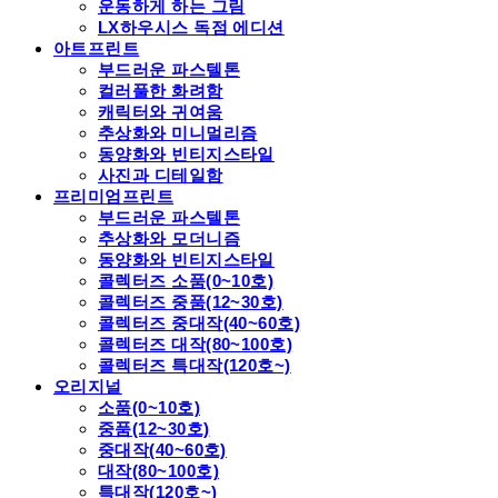
운동하게 하는 그림
LX하우시스 독점 에디션
아트프린트
부드러운 파스텔톤
컬러풀한 화려함
캐릭터와 귀여움
추상화와 미니멀리즘
동양화와 빈티지스타일
사진과 디테일함
프리미엄프린트
부드러운 파스텔톤
추상화와 모더니즘
동양화와 빈티지스타일
콜렉터즈 소품(0~10호)
콜렉터즈 중품(12~30호)
콜렉터즈 중대작(40~60호)
콜렉터즈 대작(80~100호)
콜렉터즈 특대작(120호~)
오리지널
소품(0~10호)
중품(12~30호)
중대작(40~60호)
대작(80~100호)
특대작(120호~)