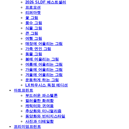
2026 SLDF 베스트셀러
프로모션
리퍼마켓
꽃 그림
풍수 그림
식물 그림
큰 그림
여행 그림
매장에 어울리는 그림
가족 연인 그림
동물 그림
봄에 어울리는 그림
여름에 어울리는 그림
가을에 어울리는 그림
겨울에 어울리는 그림
운동하게 하는 그림
LX하우시스 독점 에디션
아트프린트
부드러운 파스텔톤
컬러풀한 화려함
캐릭터와 귀여움
추상화와 미니멀리즘
동양화와 빈티지스타일
사진과 디테일함
프리미엄프린트