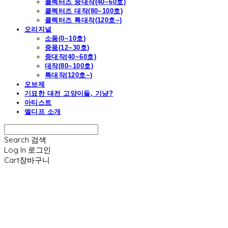
콜렉터즈 중대작(40~60호)
콜렉터즈 대작(80~100호)
콜렉터즈 특대작(120호~)
오리지널
소품(0~10호)
중품(12~30호)
중대작(40~60호)
대작(80~100호)
특대작(120호~)
오브제
기묘한 대전 고양이들, 기냥?
아티스트
엘디프 소개
Search
검색
Log In
로그인
Cart
장바구니
엘디프