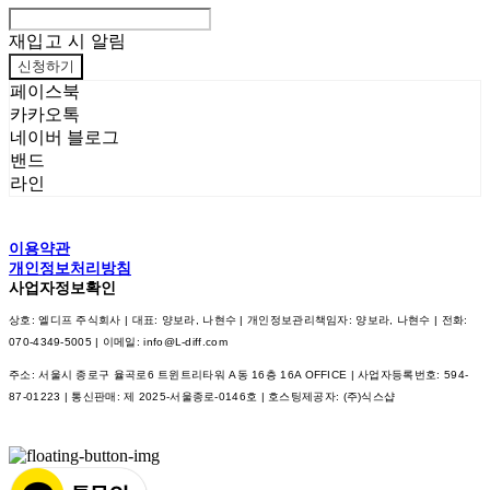
재입고 시 알림
신청하기
페이스북
카카오톡
네이버 블로그
밴드
라인
이용약관
개인정보처리방침
사업자정보확인
상호: 엘디프 주식회사 | 대표: 양보라, 나현수 | 개인정보관리책임자: 양보라, 나현수 | 전화:
070-4349-5005 | 이메일: info@L-diff.com
주소: 서울시 종로구 율곡로6 트윈트리타워 A동 16층 16A OFFICE | 사업자등록번호:
594-
87-01223
| 통신판매:
제 2025-서울종로-0146호
| 호스팅제공자: (주)식스샵