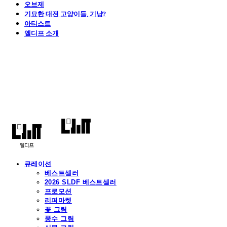
오브제
기묘한 대전 고양이들, 기냥?
아티스트
엘디프 소개
엘디프
큐레이션
베스트셀러
2026 SLDF 베스트셀러
프로모션
리퍼마켓
꽃 그림
풍수 그림