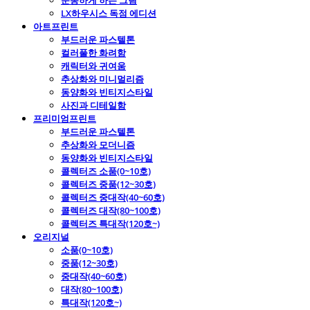
운동하게 하는 그림
LX하우시스 독점 에디션
아트프린트
부드러운 파스텔톤
컬러풀한 화려함
캐릭터와 귀여움
추상화와 미니멀리즘
동양화와 빈티지스타일
사진과 디테일함
프리미엄프린트
부드러운 파스텔톤
추상화와 모더니즘
동양화와 빈티지스타일
콜렉터즈 소품(0~10호)
콜렉터즈 중품(12~30호)
콜렉터즈 중대작(40~60호)
콜렉터즈 대작(80~100호)
콜렉터즈 특대작(120호~)
오리지널
소품(0~10호)
중품(12~30호)
중대작(40~60호)
대작(80~100호)
특대작(120호~)