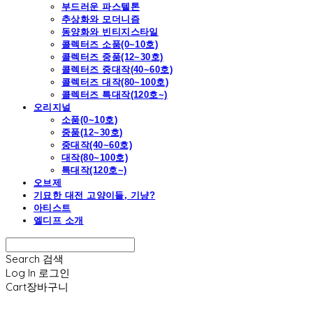
부드러운 파스텔톤
추상화와 모더니즘
동양화와 빈티지스타일
콜렉터즈 소품(0~10호)
콜렉터즈 중품(12~30호)
콜렉터즈 중대작(40~60호)
콜렉터즈 대작(80~100호)
콜렉터즈 특대작(120호~)
오리지널
소품(0~10호)
중품(12~30호)
중대작(40~60호)
대작(80~100호)
특대작(120호~)
오브제
기묘한 대전 고양이들, 기냥?
아티스트
엘디프 소개
Search
검색
Log In
로그인
Cart
장바구니