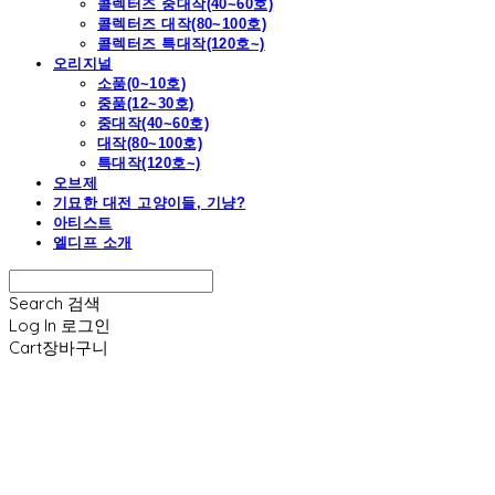
콜렉터즈 중대작(40~60호)
콜렉터즈 대작(80~100호)
콜렉터즈 특대작(120호~)
오리지널
소품(0~10호)
중품(12~30호)
중대작(40~60호)
대작(80~100호)
특대작(120호~)
오브제
기묘한 대전 고양이들, 기냥?
아티스트
엘디프 소개
Search
검색
Log In
로그인
Cart
장바구니
엘디프