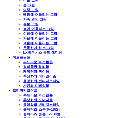
식물 그림
큰 그림
여행 그림
매장에 어울리는 그림
가족 연인 그림
동물 그림
봄에 어울리는 그림
여름에 어울리는 그림
가을에 어울리는 그림
겨울에 어울리는 그림
운동하게 하는 그림
LX하우시스 독점 에디션
아트프린트
부드러운 파스텔톤
컬러풀한 화려함
캐릭터와 귀여움
추상화와 미니멀리즘
동양화와 빈티지스타일
사진과 디테일함
프리미엄프린트
부드러운 파스텔톤
추상화와 모더니즘
동양화와 빈티지스타일
콜렉터즈 소품(0~10호)
콜렉터즈 중품(12~30호)