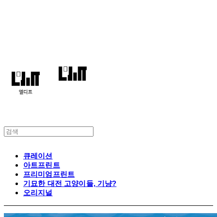
엘디프
큐레이션
아트프린트
프리미엄프린트
기묘한 대전 고양이들, 기냥?
오리지널