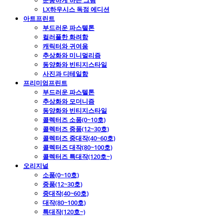
운동하게 하는 그림
LX하우시스 독점 에디션
아트프린트
부드러운 파스텔톤
컬러풀한 화려함
캐릭터와 귀여움
추상화와 미니멀리즘
동양화와 빈티지스타일
사진과 디테일함
프리미엄프린트
부드러운 파스텔톤
추상화와 모더니즘
동양화와 빈티지스타일
콜렉터즈 소품(0~10호)
콜렉터즈 중품(12~30호)
콜렉터즈 중대작(40~60호)
콜렉터즈 대작(80~100호)
콜렉터즈 특대작(120호~)
오리지널
소품(0~10호)
중품(12~30호)
중대작(40~60호)
대작(80~100호)
특대작(120호~)