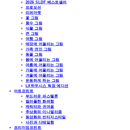
2026 SLDF 베스트셀러
프로모션
리퍼마켓
꽃 그림
풍수 그림
식물 그림
큰 그림
여행 그림
매장에 어울리는 그림
가족 연인 그림
동물 그림
봄에 어울리는 그림
여름에 어울리는 그림
가을에 어울리는 그림
겨울에 어울리는 그림
운동하게 하는 그림
LX하우시스 독점 에디션
아트프린트
부드러운 파스텔톤
컬러풀한 화려함
캐릭터와 귀여움
추상화와 미니멀리즘
동양화와 빈티지스타일
사진과 디테일함
프리미엄프린트