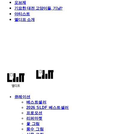
오브제
기묘한 대전 고양이들, 기냥?
아티스트
엘디프 소개
엘디프
큐레이션
베스트셀러
2026 SLDF 베스트셀러
프로모션
리퍼마켓
꽃 그림
풍수 그림