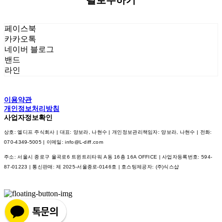
팔로우하기
페이스북
카카오톡
네이버 블로그
밴드
라인
이용약관
개인정보처리방침
사업자정보확인
상호: 엘디프 주식회사 | 대표: 양보라, 나현수 | 개인정보관리책임자: 양보라, 나현수 | 전화:
070-4349-5005 | 이메일: info@L-diff.com
주소: 서울시 종로구 율곡로6 트윈트리타워 A동 16층 16A OFFICE | 사업자등록번호:
594-
87-01223
| 통신판매:
제 2025-서울종로-0146호
| 호스팅제공자: (주)식스샵