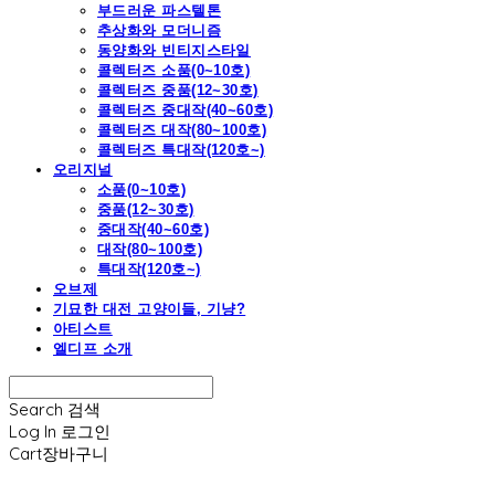
부드러운 파스텔톤
추상화와 모더니즘
동양화와 빈티지스타일
콜렉터즈 소품(0~10호)
콜렉터즈 중품(12~30호)
콜렉터즈 중대작(40~60호)
콜렉터즈 대작(80~100호)
콜렉터즈 특대작(120호~)
오리지널
소품(0~10호)
중품(12~30호)
중대작(40~60호)
대작(80~100호)
특대작(120호~)
오브제
기묘한 대전 고양이들, 기냥?
아티스트
엘디프 소개
Search
검색
Log In
로그인
Cart
장바구니