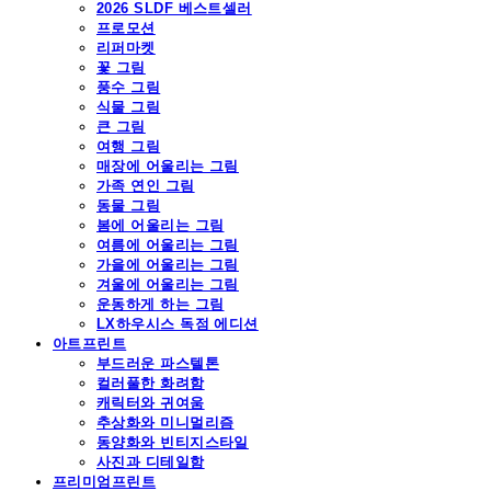
2026 SLDF 베스트셀러
프로모션
리퍼마켓
꽃 그림
풍수 그림
식물 그림
큰 그림
여행 그림
매장에 어울리는 그림
가족 연인 그림
동물 그림
봄에 어울리는 그림
여름에 어울리는 그림
가을에 어울리는 그림
겨울에 어울리는 그림
운동하게 하는 그림
LX하우시스 독점 에디션
아트프린트
부드러운 파스텔톤
컬러풀한 화려함
캐릭터와 귀여움
추상화와 미니멀리즘
동양화와 빈티지스타일
사진과 디테일함
프리미엄프린트