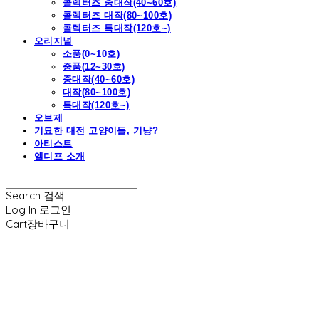
콜렉터즈 중대작(40~60호)
콜렉터즈 대작(80~100호)
콜렉터즈 특대작(120호~)
오리지널
소품(0~10호)
중품(12~30호)
중대작(40~60호)
대작(80~100호)
특대작(120호~)
오브제
기묘한 대전 고양이들, 기냥?
아티스트
엘디프 소개
Search
검색
Log In
로그인
Cart
장바구니
엘디프