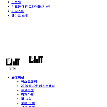
오브제
기묘한 대전 고양이들, 기냥?
아티스트
엘디프 소개
엘디프
큐레이션
베스트셀러
2026 SLDF 베스트셀러
프로모션
리퍼마켓
꽃 그림
풍수 그림