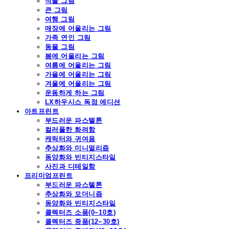
식물 그림
큰 그림
여행 그림
매장에 어울리는 그림
가족 연인 그림
동물 그림
봄에 어울리는 그림
여름에 어울리는 그림
가을에 어울리는 그림
겨울에 어울리는 그림
운동하게 하는 그림
LX하우시스 독점 에디션
아트프린트
부드러운 파스텔톤
컬러풀한 화려함
캐릭터와 귀여움
추상화와 미니멀리즘
동양화와 빈티지스타일
사진과 디테일함
프리미엄프린트
부드러운 파스텔톤
추상화와 모더니즘
동양화와 빈티지스타일
콜렉터즈 소품(0~10호)
콜렉터즈 중품(12~30호)