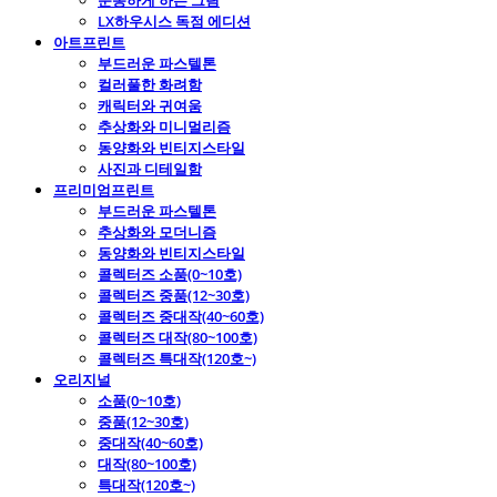
운동하게 하는 그림
LX하우시스 독점 에디션
아트프린트
부드러운 파스텔톤
컬러풀한 화려함
캐릭터와 귀여움
추상화와 미니멀리즘
동양화와 빈티지스타일
사진과 디테일함
프리미엄프린트
부드러운 파스텔톤
추상화와 모더니즘
동양화와 빈티지스타일
콜렉터즈 소품(0~10호)
콜렉터즈 중품(12~30호)
콜렉터즈 중대작(40~60호)
콜렉터즈 대작(80~100호)
콜렉터즈 특대작(120호~)
오리지널
소품(0~10호)
중품(12~30호)
중대작(40~60호)
대작(80~100호)
특대작(120호~)