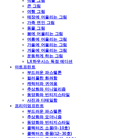
식물 그림
큰 그림
여행 그림
매장에 어울리는 그림
가족 연인 그림
동물 그림
봄에 어울리는 그림
여름에 어울리는 그림
가을에 어울리는 그림
겨울에 어울리는 그림
운동하게 하는 그림
LX하우시스 독점 에디션
아트프린트
부드러운 파스텔톤
컬러풀한 화려함
캐릭터와 귀여움
추상화와 미니멀리즘
동양화와 빈티지스타일
사진과 디테일함
프리미엄프린트
부드러운 파스텔톤
추상화와 모더니즘
동양화와 빈티지스타일
콜렉터즈 소품(0~10호)
콜렉터즈 중품(12~30호)