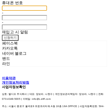
휴대폰 번호
-
-
재입고 시 알림
신청하기
페이스북
카카오톡
네이버 블로그
밴드
라인
이용약관
개인정보처리방침
사업자정보확인
상호: 엘디프 주식회사 | 대표: 양보라, 나현수 | 개인정보관리책임자: 양보라, 나현수 | 전화:
070-4349-5005 | 이메일: info@L-diff.com
주소: 서울시 종로구 율곡로6 트윈트리타워 A동 16층 16A OFFICE | 사업자등록번호:
594-