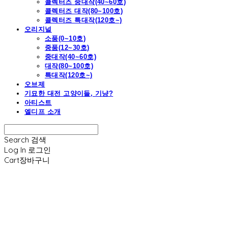
콜렉터즈 중대작(40~60호)
콜렉터즈 대작(80~100호)
콜렉터즈 특대작(120호~)
오리지널
소품(0~10호)
중품(12~30호)
중대작(40~60호)
대작(80~100호)
특대작(120호~)
오브제
기묘한 대전 고양이들, 기냥?
아티스트
엘디프 소개
Search
검색
Log In
로그인
Cart
장바구니
엘디프