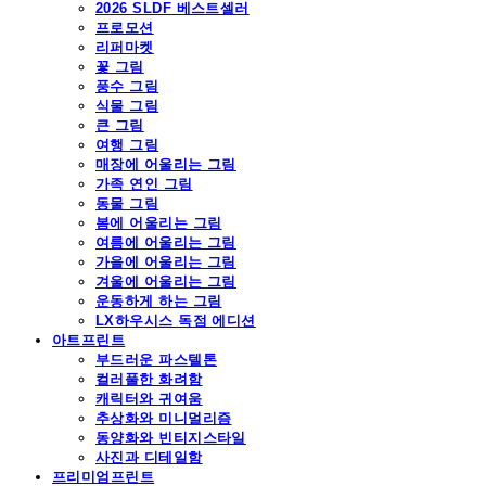
2026 SLDF 베스트셀러
프로모션
리퍼마켓
꽃 그림
풍수 그림
식물 그림
큰 그림
여행 그림
매장에 어울리는 그림
가족 연인 그림
동물 그림
봄에 어울리는 그림
여름에 어울리는 그림
가을에 어울리는 그림
겨울에 어울리는 그림
운동하게 하는 그림
LX하우시스 독점 에디션
아트프린트
부드러운 파스텔톤
컬러풀한 화려함
캐릭터와 귀여움
추상화와 미니멀리즘
동양화와 빈티지스타일
사진과 디테일함
프리미엄프린트