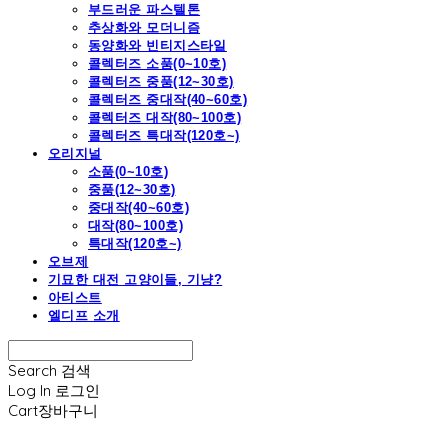
부드러운 파스텔톤
추상화와 모더니즘
동양화와 빈티지스타일
콜렉터즈 소품(0~10호)
콜렉터즈 중품(12~30호)
콜렉터즈 중대작(40~60호)
콜렉터즈 대작(80~100호)
콜렉터즈 특대작(120호~)
오리지널
소품(0~10호)
중품(12~30호)
중대작(40~60호)
대작(80~100호)
특대작(120호~)
오브제
기묘한 대전 고양이들, 기냥?
아티스트
엘디프 소개
Search
검색
Log In
로그인
Cart
장바구니