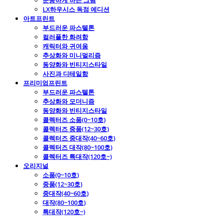
운동하게 하는 그림
LX하우시스 독점 에디션
아트프린트
부드러운 파스텔톤
컬러풀한 화려함
캐릭터와 귀여움
추상화와 미니멀리즘
동양화와 빈티지스타일
사진과 디테일함
프리미엄프린트
부드러운 파스텔톤
추상화와 모더니즘
동양화와 빈티지스타일
콜렉터즈 소품(0~10호)
콜렉터즈 중품(12~30호)
콜렉터즈 중대작(40~60호)
콜렉터즈 대작(80~100호)
콜렉터즈 특대작(120호~)
오리지널
소품(0~10호)
중품(12~30호)
중대작(40~60호)
대작(80~100호)
특대작(120호~)