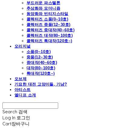
부드러운 파스텔톤
추상화와 모더니즘
동양화와 빈티지스타일
콜렉터즈 소품(0~10호)
콜렉터즈 중품(12~30호)
콜렉터즈 중대작(40~60호)
콜렉터즈 대작(80~100호)
콜렉터즈 특대작(120호~)
오리지널
소품(0~10호)
중품(12~30호)
중대작(40~60호)
대작(80~100호)
특대작(120호~)
오브제
기묘한 대전 고양이들, 기냥?
아티스트
엘디프 소개
Search
검색
Log In
로그인
Cart
장바구니