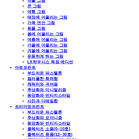
식물 그림
큰 그림
여행 그림
매장에 어울리는 그림
가족 연인 그림
동물 그림
봄에 어울리는 그림
여름에 어울리는 그림
가을에 어울리는 그림
겨울에 어울리는 그림
운동하게 하는 그림
LX하우시스 독점 에디션
아트프린트
부드러운 파스텔톤
컬러풀한 화려함
캐릭터와 귀여움
추상화와 미니멀리즘
동양화와 빈티지스타일
사진과 디테일함
프리미엄프린트
부드러운 파스텔톤
추상화와 모더니즘
동양화와 빈티지스타일
콜렉터즈 소품(0~10호)
콜렉터즈 중품(12~30호)