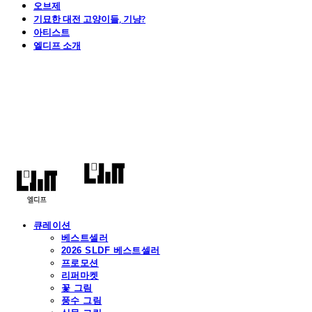
오브제
기묘한 대전 고양이들, 기냥?
아티스트
엘디프 소개
엘디프
큐레이션
베스트셀러
2026 SLDF 베스트셀러
프로모션
리퍼마켓
꽃 그림
풍수 그림