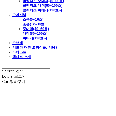
콜렉터즈 중대작(40~60호)
콜렉터즈 대작(80~100호)
콜렉터즈 특대작(120호~)
오리지널
소품(0~10호)
중품(12~30호)
중대작(40~60호)
대작(80~100호)
특대작(120호~)
오브제
기묘한 대전 고양이들, 기냥?
아티스트
엘디프 소개
Search
검색
Log In
로그인
Cart
장바구니
엘디프