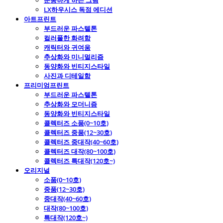
운동하게 하는 그림
LX하우시스 독점 에디션
아트프린트
부드러운 파스텔톤
컬러풀한 화려함
캐릭터와 귀여움
추상화와 미니멀리즘
동양화와 빈티지스타일
사진과 디테일함
프리미엄프린트
부드러운 파스텔톤
추상화와 모더니즘
동양화와 빈티지스타일
콜렉터즈 소품(0~10호)
콜렉터즈 중품(12~30호)
콜렉터즈 중대작(40~60호)
콜렉터즈 대작(80~100호)
콜렉터즈 특대작(120호~)
오리지널
소품(0~10호)
중품(12~30호)
중대작(40~60호)
대작(80~100호)
특대작(120호~)