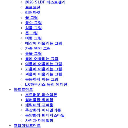
2026 SLDF 베스트셀러
프로모션
리퍼마켓
꽃 그림
풍수 그림
식물 그림
큰 그림
여행 그림
매장에 어울리는 그림
가족 연인 그림
동물 그림
봄에 어울리는 그림
여름에 어울리는 그림
가을에 어울리는 그림
겨울에 어울리는 그림
운동하게 하는 그림
LX하우시스 독점 에디션
아트프린트
부드러운 파스텔톤
컬러풀한 화려함
캐릭터와 귀여움
추상화와 미니멀리즘
동양화와 빈티지스타일
사진과 디테일함
프리미엄프린트