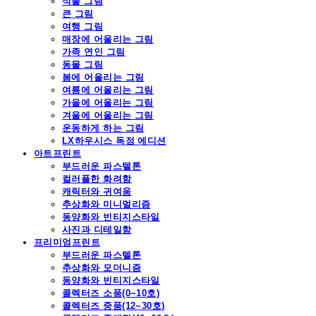
식물 그림
큰 그림
여행 그림
매장에 어울리는 그림
가족 연인 그림
동물 그림
봄에 어울리는 그림
여름에 어울리는 그림
가을에 어울리는 그림
겨울에 어울리는 그림
운동하게 하는 그림
LX하우시스 독점 에디션
아트프린트
부드러운 파스텔톤
컬러풀한 화려함
캐릭터와 귀여움
추상화와 미니멀리즘
동양화와 빈티지스타일
사진과 디테일함
프리미엄프린트
부드러운 파스텔톤
추상화와 모더니즘
동양화와 빈티지스타일
콜렉터즈 소품(0~10호)
콜렉터즈 중품(12~30호)