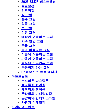
2026 SLDF 베스트셀러
프로모션
리퍼마켓
꽃 그림
풍수 그림
식물 그림
큰 그림
여행 그림
매장에 어울리는 그림
가족 연인 그림
동물 그림
봄에 어울리는 그림
여름에 어울리는 그림
가을에 어울리는 그림
겨울에 어울리는 그림
운동하게 하는 그림
LX하우시스 독점 에디션
아트프린트
부드러운 파스텔톤
컬러풀한 화려함
캐릭터와 귀여움
추상화와 미니멀리즘
동양화와 빈티지스타일
사진과 디테일함
프리미엄프린트