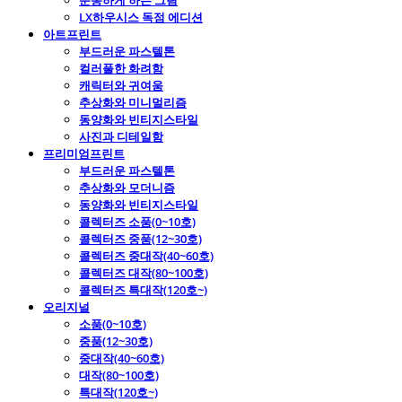
운동하게 하는 그림
LX하우시스 독점 에디션
아트프린트
부드러운 파스텔톤
컬러풀한 화려함
캐릭터와 귀여움
추상화와 미니멀리즘
동양화와 빈티지스타일
사진과 디테일함
프리미엄프린트
부드러운 파스텔톤
추상화와 모더니즘
동양화와 빈티지스타일
콜렉터즈 소품(0~10호)
콜렉터즈 중품(12~30호)
콜렉터즈 중대작(40~60호)
콜렉터즈 대작(80~100호)
콜렉터즈 특대작(120호~)
오리지널
소품(0~10호)
중품(12~30호)
중대작(40~60호)
대작(80~100호)
특대작(120호~)