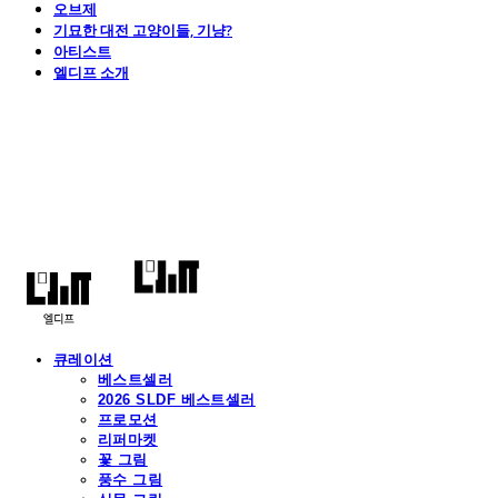
오브제
기묘한 대전 고양이들, 기냥?
아티스트
엘디프 소개
엘디프
큐레이션
베스트셀러
2026 SLDF 베스트셀러
프로모션
리퍼마켓
꽃 그림
풍수 그림