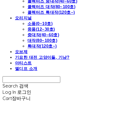
콜렉터즈 중대작(40~60호)
콜렉터즈 대작(80~100호)
콜렉터즈 특대작(120호~)
오리지널
소품(0~10호)
중품(12~30호)
중대작(40~60호)
대작(80~100호)
특대작(120호~)
오브제
기묘한 대전 고양이들, 기냥?
아티스트
엘디프 소개
Search
검색
Log In
로그인
Cart
장바구니
엘디프