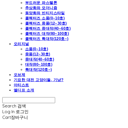
부드러운 파스텔톤
추상화와 모더니즘
동양화와 빈티지스타일
콜렉터즈 소품(0~10호)
콜렉터즈 중품(12~30호)
콜렉터즈 중대작(40~60호)
콜렉터즈 대작(80~100호)
콜렉터즈 특대작(120호~)
오리지널
소품(0~10호)
중품(12~30호)
중대작(40~60호)
대작(80~100호)
특대작(120호~)
오브제
기묘한 대전 고양이들, 기냥?
아티스트
엘디프 소개
Search
검색
Log In
로그인
Cart
장바구니