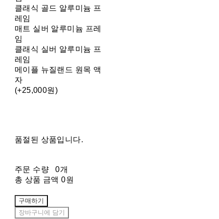
클래식 골드 알루미늄 프
레임
매트 실버 알루미늄 프레
임
클래식 실버 알루미늄 프
레임
메이플 뉴질랜드 원목 액
자
(+25,000원)
품절된 상품입니다.
주문 수량
0개
총 상품 금액
0원
구매하기
장바구니에 담기