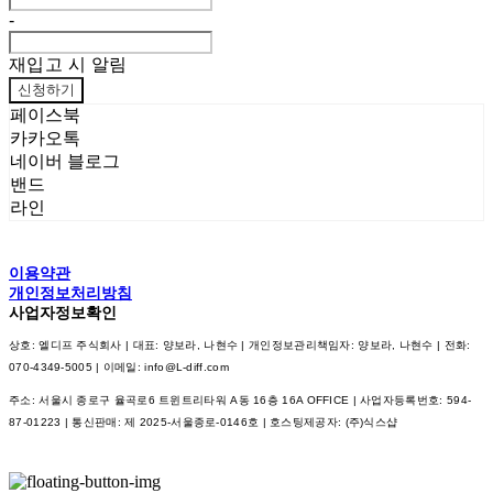
-
재입고 시 알림
신청하기
페이스북
카카오톡
네이버 블로그
밴드
라인
이용약관
개인정보처리방침
사업자정보확인
상호: 엘디프 주식회사 | 대표: 양보라, 나현수 | 개인정보관리책임자: 양보라, 나현수 | 전화:
070-4349-5005 | 이메일: info@L-diff.com
주소: 서울시 종로구 율곡로6 트윈트리타워 A동 16층 16A OFFICE | 사업자등록번호:
594-
87-01223
| 통신판매:
제 2025-서울종로-0146호
| 호스팅제공자: (주)식스샵