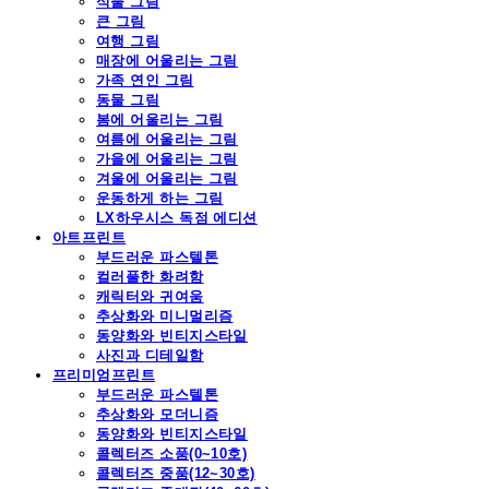
식물 그림
큰 그림
여행 그림
매장에 어울리는 그림
가족 연인 그림
동물 그림
봄에 어울리는 그림
여름에 어울리는 그림
가을에 어울리는 그림
겨울에 어울리는 그림
운동하게 하는 그림
LX하우시스 독점 에디션
아트프린트
부드러운 파스텔톤
컬러풀한 화려함
캐릭터와 귀여움
추상화와 미니멀리즘
동양화와 빈티지스타일
사진과 디테일함
프리미엄프린트
부드러운 파스텔톤
추상화와 모더니즘
동양화와 빈티지스타일
콜렉터즈 소품(0~10호)
콜렉터즈 중품(12~30호)