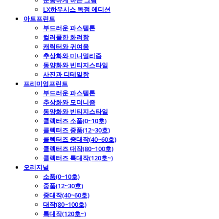
운동하게 하는 그림
LX하우시스 독점 에디션
아트프린트
부드러운 파스텔톤
컬러풀한 화려함
캐릭터와 귀여움
추상화와 미니멀리즘
동양화와 빈티지스타일
사진과 디테일함
프리미엄프린트
부드러운 파스텔톤
추상화와 모더니즘
동양화와 빈티지스타일
콜렉터즈 소품(0~10호)
콜렉터즈 중품(12~30호)
콜렉터즈 중대작(40~60호)
콜렉터즈 대작(80~100호)
콜렉터즈 특대작(120호~)
오리지널
소품(0~10호)
중품(12~30호)
중대작(40~60호)
대작(80~100호)
특대작(120호~)