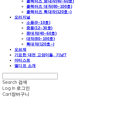
콜렉터즈 중대작(40~60호)
콜렉터즈 대작(80~100호)
콜렉터즈 특대작(120호~)
오리지널
소품(0~10호)
중품(12~30호)
중대작(40~60호)
대작(80~100호)
특대작(120호~)
오브제
기묘한 대전 고양이들, 기냥?
아티스트
엘디프 소개
Search
검색
Log In
로그인
Cart
장바구니
엘디프