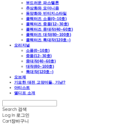
부드러운 파스텔톤
추상화와 모더니즘
동양화와 빈티지스타일
콜렉터즈 소품(0~10호)
콜렉터즈 중품(12~30호)
콜렉터즈 중대작(40~60호)
콜렉터즈 대작(80~100호)
콜렉터즈 특대작(120호~)
오리지널
소품(0~10호)
중품(12~30호)
중대작(40~60호)
대작(80~100호)
특대작(120호~)
오브제
기묘한 대전 고양이들, 기냥?
아티스트
엘디프 소개
Search
검색
Log In
로그인
Cart
장바구니