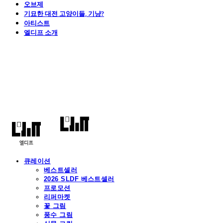
오브제
기묘한 대전 고양이들, 기냥?
아티스트
엘디프 소개
엘디프
큐레이션
베스트셀러
2026 SLDF 베스트셀러
프로모션
리퍼마켓
꽃 그림
풍수 그림