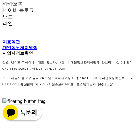
카카오톡
네이버 블로그
밴드
라인
이용약관
개인정보처리방침
사업자정보확인
상호: 엘디프 주식회사 | 대표: 양보라, 나현수 | 개인정보관리책임자: 양보라, 나현수 | 전화:
070-4349-5005 | 이메일: info@L-diff.com
주소: 서울시 종로구 율곡로6 트윈트리타워 A동 16층 16A OFFICE | 사업자등록번호:
594-
87-01223
| 통신판매:
제 2025-서울종로-0146호
| 호스팅제공자: (주)식스샵