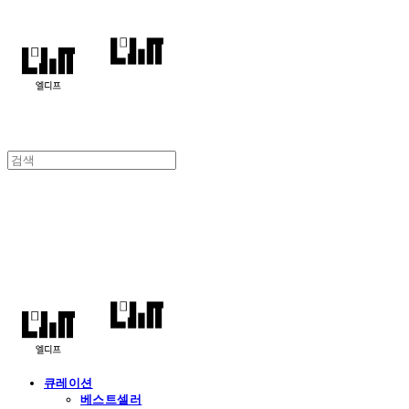
엘디프
큐레이션
베스트셀러