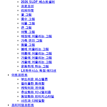
2026 SLDF 베스트셀러
프로모션
리퍼마켓
꽃 그림
풍수 그림
식물 그림
큰 그림
여행 그림
매장에 어울리는 그림
가족 연인 그림
동물 그림
봄에 어울리는 그림
여름에 어울리는 그림
가을에 어울리는 그림
겨울에 어울리는 그림
운동하게 하는 그림
LX하우시스 독점 에디션
아트프린트
부드러운 파스텔톤
컬러풀한 화려함
캐릭터와 귀여움
추상화와 미니멀리즘
동양화와 빈티지스타일
사진과 디테일함
프리미엄프린트