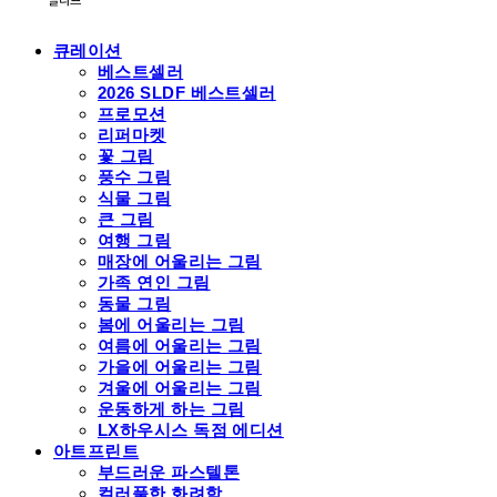
큐레이션
베스트셀러
2026 SLDF 베스트셀러
프로모션
리퍼마켓
꽃 그림
풍수 그림
식물 그림
큰 그림
여행 그림
매장에 어울리는 그림
가족 연인 그림
동물 그림
봄에 어울리는 그림
여름에 어울리는 그림
가을에 어울리는 그림
겨울에 어울리는 그림
운동하게 하는 그림
LX하우시스 독점 에디션
아트프린트
부드러운 파스텔톤
컬러풀한 화려함