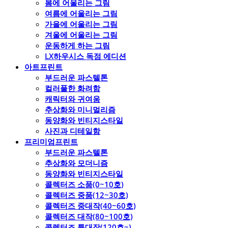
봄에 어울리는 그림
여름에 어울리는 그림
가을에 어울리는 그림
겨울에 어울리는 그림
운동하게 하는 그림
LX하우시스 독점 에디션
아트프린트
부드러운 파스텔톤
컬러풀한 화려함
캐릭터와 귀여움
추상화와 미니멀리즘
동양화와 빈티지스타일
사진과 디테일함
프리미엄프린트
부드러운 파스텔톤
추상화와 모더니즘
동양화와 빈티지스타일
콜렉터즈 소품(0~10호)
콜렉터즈 중품(12~30호)
콜렉터즈 중대작(40~60호)
콜렉터즈 대작(80~100호)
콜렉터즈 특대작(120호~)