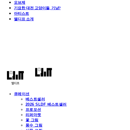
오브제
기묘한 대전 고양이들, 기냥?
아티스트
엘디프 소개
엘디프
큐레이션
베스트셀러
2026 SLDF 베스트셀러
프로모션
리퍼마켓
꽃 그림
풍수 그림