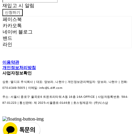
재입고 시 알림
신청하기
페이스북
카카오톡
네이버 블로그
밴드
라인
이용약관
개인정보처리방침
사업자정보확인
상호: 엘디프 주식회사 | 대표: 양보라, 나현수 | 개인정보관리책임자: 양보라, 나현수 | 전화:
070-4349-5005 | 이메일: info@L-diff.com
주소: 서울시 종로구 율곡로6 트윈트리타워 A동 16층 16A OFFICE | 사업자등록번호:
594-
87-01223
| 통신판매:
제 2025-서울종로-0146호
| 호스팅제공자: (주)식스샵