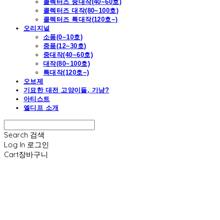
콜렉터즈 중대작(40~60호)
콜렉터즈 대작(80~100호)
콜렉터즈 특대작(120호~)
오리지널
소품(0~10호)
중품(12~30호)
중대작(40~60호)
대작(80~100호)
특대작(120호~)
오브제
기묘한 대전 고양이들, 기냥?
아티스트
엘디프 소개
Search
검색
Log In
로그인
Cart
장바구니
엘디프