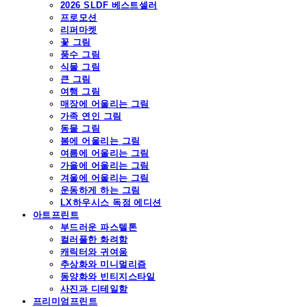
2026 SLDF 베스트셀러
프로모션
리퍼마켓
꽃 그림
풍수 그림
식물 그림
큰 그림
여행 그림
매장에 어울리는 그림
가족 연인 그림
동물 그림
봄에 어울리는 그림
여름에 어울리는 그림
가을에 어울리는 그림
겨울에 어울리는 그림
운동하게 하는 그림
LX하우시스 독점 에디션
아트프린트
부드러운 파스텔톤
컬러풀한 화려함
캐릭터와 귀여움
추상화와 미니멀리즘
동양화와 빈티지스타일
사진과 디테일함
프리미엄프린트