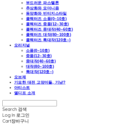
부드러운 파스텔톤
추상화와 모더니즘
동양화와 빈티지스타일
콜렉터즈 소품(0~10호)
콜렉터즈 중품(12~30호)
콜렉터즈 중대작(40~60호)
콜렉터즈 대작(80~100호)
콜렉터즈 특대작(120호~)
오리지널
소품(0~10호)
중품(12~30호)
중대작(40~60호)
대작(80~100호)
특대작(120호~)
오브제
기묘한 대전 고양이들, 기냥?
아티스트
엘디프 소개
Search
검색
Log In
로그인
Cart
장바구니