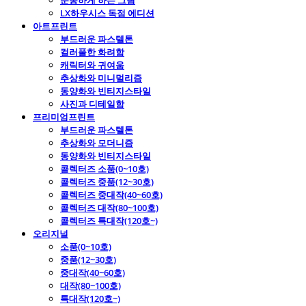
운동하게 하는 그림
LX하우시스 독점 에디션
아트프린트
부드러운 파스텔톤
컬러풀한 화려함
캐릭터와 귀여움
추상화와 미니멀리즘
동양화와 빈티지스타일
사진과 디테일함
프리미엄프린트
부드러운 파스텔톤
추상화와 모더니즘
동양화와 빈티지스타일
콜렉터즈 소품(0~10호)
콜렉터즈 중품(12~30호)
콜렉터즈 중대작(40~60호)
콜렉터즈 대작(80~100호)
콜렉터즈 특대작(120호~)
오리지널
소품(0~10호)
중품(12~30호)
중대작(40~60호)
대작(80~100호)
특대작(120호~)