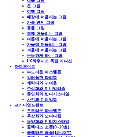
식물 그림
큰 그림
여행 그림
매장에 어울리는 그림
가족 연인 그림
동물 그림
봄에 어울리는 그림
여름에 어울리는 그림
가을에 어울리는 그림
겨울에 어울리는 그림
운동하게 하는 그림
LX하우시스 독점 에디션
아트프린트
부드러운 파스텔톤
컬러풀한 화려함
캐릭터와 귀여움
추상화와 미니멀리즘
동양화와 빈티지스타일
사진과 디테일함
프리미엄프린트
부드러운 파스텔톤
추상화와 모더니즘
동양화와 빈티지스타일
콜렉터즈 소품(0~10호)
콜렉터즈 중품(12~30호)