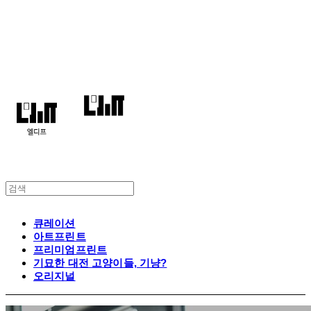
엘디프
큐레이션
아트프린트
프리미엄프린트
기묘한 대전 고양이들, 기냥?
오리지널