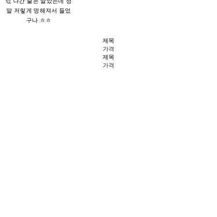
넋 나간 줄은 알았는데 정
말 저렇게 멍해져서 들었
구나 ㅎㅎ
제목
가격
제목
가격
평론 - 별헤는 밤, 꽃헤는
시간