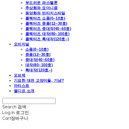
부드러운 파스텔톤
추상화와 모더니즘
동양화와 빈티지스타일
콜렉터즈 소품(0~10호)
콜렉터즈 중품(12~30호)
콜렉터즈 중대작(40~60호)
콜렉터즈 대작(80~100호)
콜렉터즈 특대작(120호~)
오리지널
소품(0~10호)
중품(12~30호)
중대작(40~60호)
대작(80~100호)
특대작(120호~)
오브제
기묘한 대전 고양이들, 기냥?
아티스트
엘디프 소개
Search
검색
Log In
로그인
Cart
장바구니