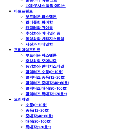
운동하게 하는 그림
LX하우시스 독점 에디션
아트프린트
부드러운 파스텔톤
컬러풀한 화려함
캐릭터와 귀여움
추상화와 미니멀리즘
동양화와 빈티지스타일
사진과 디테일함
프리미엄프린트
부드러운 파스텔톤
추상화와 모더니즘
동양화와 빈티지스타일
콜렉터즈 소품(0~10호)
콜렉터즈 중품(12~30호)
콜렉터즈 중대작(40~60호)
콜렉터즈 대작(80~100호)
콜렉터즈 특대작(120호~)
오리지널
소품(0~10호)
중품(12~30호)
중대작(40~60호)
대작(80~100호)
특대작(120호~)