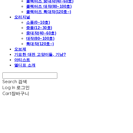
콜렉터즈 중대작(40~60호)
콜렉터즈 대작(80~100호)
콜렉터즈 특대작(120호~)
오리지널
소품(0~10호)
중품(12~30호)
중대작(40~60호)
대작(80~100호)
특대작(120호~)
오브제
기묘한 대전 고양이들, 기냥?
아티스트
엘디프 소개
Search
검색
Log In
로그인
Cart
장바구니
엘디프