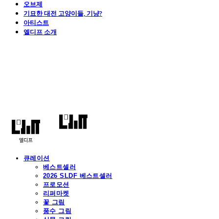
오브제
기묘한 대전 고양이들, 기냥?
아티스트
엘디프 소개
엘디프
큐레이션
베스트셀러
2026 SLDF 베스트셀러
프로모션
리퍼마켓
꽃 그림
풍수 그림