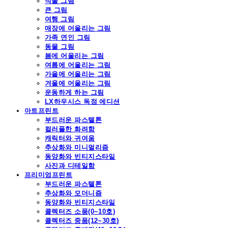
식물 그림
큰 그림
여행 그림
매장에 어울리는 그림
가족 연인 그림
동물 그림
봄에 어울리는 그림
여름에 어울리는 그림
가을에 어울리는 그림
겨울에 어울리는 그림
운동하게 하는 그림
LX하우시스 독점 에디션
아트프린트
부드러운 파스텔톤
컬러풀한 화려함
캐릭터와 귀여움
추상화와 미니멀리즘
동양화와 빈티지스타일
사진과 디테일함
프리미엄프린트
부드러운 파스텔톤
추상화와 모더니즘
동양화와 빈티지스타일
콜렉터즈 소품(0~10호)
콜렉터즈 중품(12~30호)