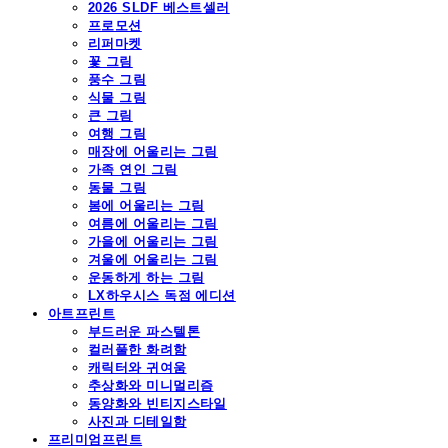
2026 SLDF 베스트셀러
프로모션
리퍼마켓
꽃 그림
풍수 그림
식물 그림
큰 그림
여행 그림
매장에 어울리는 그림
가족 연인 그림
동물 그림
봄에 어울리는 그림
여름에 어울리는 그림
가을에 어울리는 그림
겨울에 어울리는 그림
운동하게 하는 그림
LX하우시스 독점 에디션
아트프린트
부드러운 파스텔톤
컬러풀한 화려함
캐릭터와 귀여움
추상화와 미니멀리즘
동양화와 빈티지스타일
사진과 디테일함
프리미엄프린트