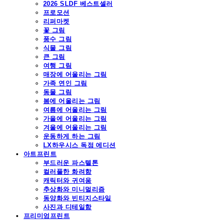
2026 SLDF 베스트셀러
프로모션
리퍼마켓
꽃 그림
풍수 그림
식물 그림
큰 그림
여행 그림
매장에 어울리는 그림
가족 연인 그림
동물 그림
봄에 어울리는 그림
여름에 어울리는 그림
가을에 어울리는 그림
겨울에 어울리는 그림
운동하게 하는 그림
LX하우시스 독점 에디션
아트프린트
부드러운 파스텔톤
컬러풀한 화려함
캐릭터와 귀여움
추상화와 미니멀리즘
동양화와 빈티지스타일
사진과 디테일함
프리미엄프린트