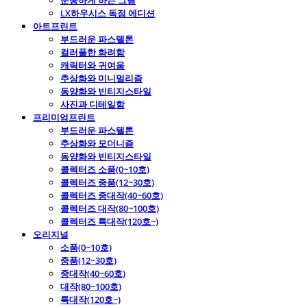
운동하게 하는 그림
LX하우시스 독점 에디션
아트프린트
부드러운 파스텔톤
컬러풀한 화려함
캐릭터와 귀여움
추상화와 미니멀리즘
동양화와 빈티지스타일
사진과 디테일함
프리미엄프린트
부드러운 파스텔톤
추상화와 모더니즘
동양화와 빈티지스타일
콜렉터즈 소품(0~10호)
콜렉터즈 중품(12~30호)
콜렉터즈 중대작(40~60호)
콜렉터즈 대작(80~100호)
콜렉터즈 특대작(120호~)
오리지널
소품(0~10호)
중품(12~30호)
중대작(40~60호)
대작(80~100호)
특대작(120호~)