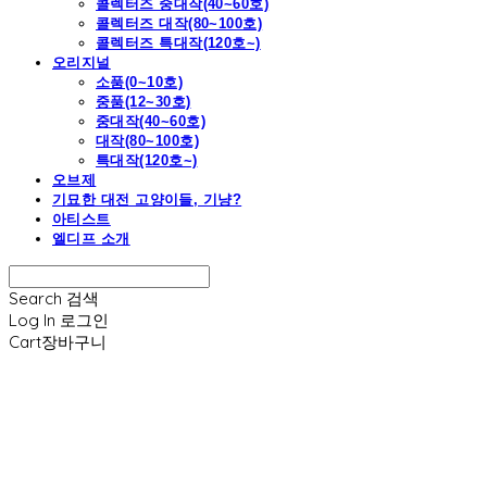
콜렉터즈 중대작(40~60호)
콜렉터즈 대작(80~100호)
콜렉터즈 특대작(120호~)
오리지널
소품(0~10호)
중품(12~30호)
중대작(40~60호)
대작(80~100호)
특대작(120호~)
오브제
기묘한 대전 고양이들, 기냥?
아티스트
엘디프 소개
Search
검색
Log In
로그인
Cart
장바구니
엘디프