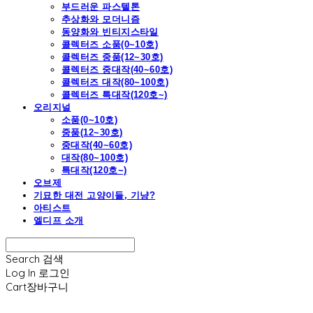
부드러운 파스텔톤
추상화와 모더니즘
동양화와 빈티지스타일
콜렉터즈 소품(0~10호)
콜렉터즈 중품(12~30호)
콜렉터즈 중대작(40~60호)
콜렉터즈 대작(80~100호)
콜렉터즈 특대작(120호~)
오리지널
소품(0~10호)
중품(12~30호)
중대작(40~60호)
대작(80~100호)
특대작(120호~)
오브제
기묘한 대전 고양이들, 기냥?
아티스트
엘디프 소개
Search
검색
Log In
로그인
Cart
장바구니