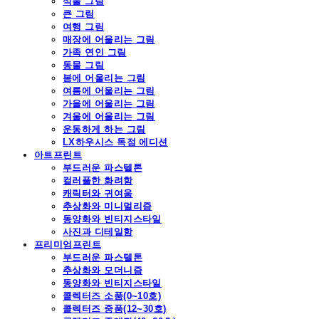
식물 그림
큰 그림
여행 그림
매장에 어울리는 그림
가족 연인 그림
동물 그림
봄에 어울리는 그림
여름에 어울리는 그림
가을에 어울리는 그림
겨울에 어울리는 그림
운동하게 하는 그림
LX하우시스 독점 에디션
아트프린트
부드러운 파스텔톤
컬러풀한 화려함
캐릭터와 귀여움
추상화와 미니멀리즘
동양화와 빈티지스타일
사진과 디테일함
프리미엄프린트
부드러운 파스텔톤
추상화와 모더니즘
동양화와 빈티지스타일
콜렉터즈 소품(0~10호)
콜렉터즈 중품(12~30호)