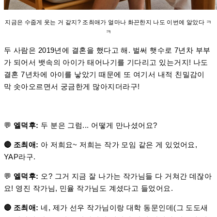
지금은 수줍게 웃는 거 같지? 조최애가 얼마나 화끈한지 나도 이번에 알았다 ㅋ
ㅋ
두 사람은 2019년에 결혼을 했다고 해. 벌써 햇수로 7년차 부부
가 되어서 뱃속의 아이가 태어나기를 기다리고 있는거지! 나도
결혼 7년차에 아이를 낳았기 때문에 또 여기서 내적 친밀감이
막 솟아오르면서 궁금한게 많아지더라구!
💬
엘덕후:
두 분은 그럼... 어떻게 만나셨어요?
🔴 조최애:
아 저희요~ 저희는 작가 모임 같은 게 있었어요,
YAP라구.
💬
엘덕후:
오? 그거 지금 잘 나가는 작가님들 다 거쳐간 데잖아
요! 영진 작가님, 민율 작가님도 계셨다고 들었어요.
🔴 조최애:
네, 제가 선우 작가님이랑 대학 동문인데(그 도도새