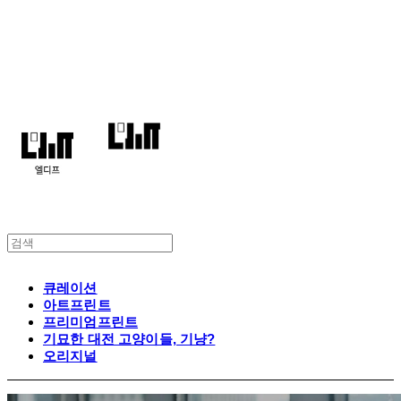
엘디프
큐레이션
아트프린트
프리미엄프린트
기묘한 대전 고양이들, 기냥?
오리지널