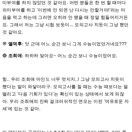
미부여를 하지 않았던 것 같아요. 어떤 분들은 한 번 할 때마다
의미부여를 하고 '이번에 안 되면 난 다시는 안할거야!'라는 마
음을 먹고 하는데 그러면 오히려 안 됐을 때 정말 힘들어지거든
요. 그래서 저는 그냥 시험 보듯이... 모의고사 치듯이 그냥 했던
것 같아요.
💬
엘덕후:
앗 근데 어느 순간 보니 그게 수능이었던거네요???
🔴
조최애:
하하하 맞아요~ 어느 순간 보니 수능이었어요.
힝.. 우리 조최애 마인드 너무 멋지지..! 그냥 모의고사 치듯이
했다는 말이 와닿더라구. 모의고사를 칠 때는 수능 때보다는 덜
떨리고 '다음 기회가 있다'는 확신이 있는 상태에서 보게 되잖
아. 우리 조최애의 진짜 걸크러쉬적인 면모는 이런 '여유로운 자
세'에 있는 것 같아.