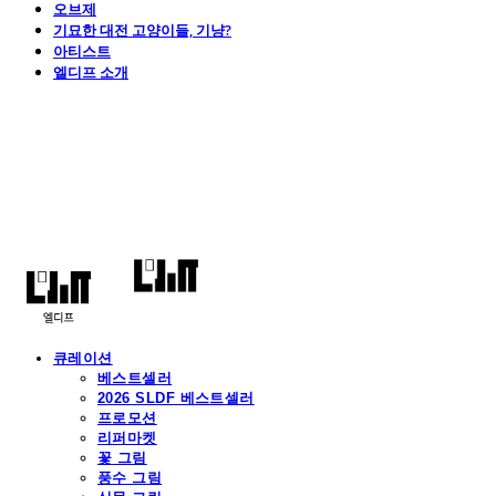
오브제
기묘한 대전 고양이들, 기냥?
아티스트
엘디프 소개
엘디프
큐레이션
베스트셀러
2026 SLDF 베스트셀러
프로모션
리퍼마켓
꽃 그림
풍수 그림