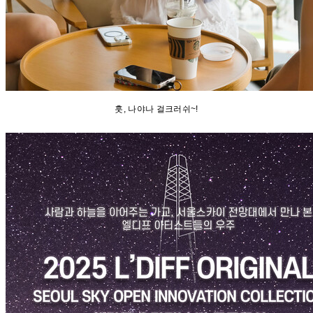
훗, 나야나 걸크러쉬~!