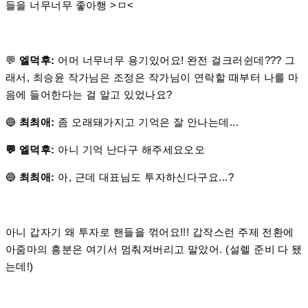
들을 너무너무 좋아행 >ㅁ<
💬
엘덕후:
어머 너무너무 용기있어요! 완전 걸크러쉰데??? 그
래서, 최승윤 작가님은 조정은 작가님이 연락할 때부터 나를 마
음에 들어한다는 걸 알고 있었나요?
🔵
최최애:
좀 오래돼가지고 기억은 잘 안나는데...
💬 엘덕후:
아니 기억 난다구 해주세요오오
🔵
최최애:
아, 근데 대표님도 투자하신다구요...?
아니 갑자기 왜 투자로 핸들을 꺾어요!!! 갑작스런 주제 전환에
아줌마의 흥분은 여기서 멈춰져버리고 말았어. (설렐 준비 다 됐
는데!)