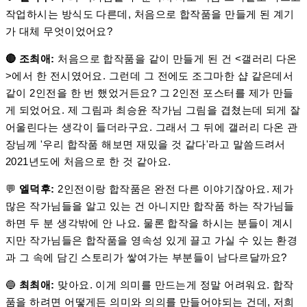
작업하시는 방식도 다른데, 처음으로 합작품을 만들게 된 계기
가 대체 무엇이었어요?
🔴
조최애:
처음으로 합작품을 같이 만들게 된 건 <갤러리 다온
>에서 한 전시였어요. 그런데 그 전에도 조그마한 샵 같은데서
같이 2인전을 한 번 했었거든요? 그 2인전 포스터를 제가 만들
게 되었어요. 제 그림과 최승윤 작가님 그림을 겹쳤는데 되게 잘
어울린다는 생각이 들더라구요. 그래서 그 뒤에 갤러리 다온 관
장님께 '우리 합작품 해보면 재밌을 것 같다'라고 말씀드려서
2021년도에 처음으로 한 것 같아요.
💬
엘덕후:
2인전이랑 합작품은 완전 다른 이야기잖아요. 제가
많은 작가님들을 알고 있는 건 아니지만 합작품 하는 작가님들
하면 두 분 생각밖에 안 나요. 물론 합작을 하시는 분들이 계시
지만 작가님들은 합작품을 영속성 있게 끌고 가실 수 있는 환경
과 그 속에 담긴 스토리가 쌓여가는 부분들이 남다르달까요?
🔵
최최애:
맞아요. 이게 의미를 만드는게 정말 어려워요. 합작
품을 하려면 어떻게든 의미와 의의를 만들어야되는 건데, 저희