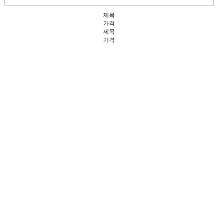
제목
가격
제목
가격
조정은&최승윤의 작가
노트 -
함께 그리는 무지
개
<함께 그리는 무지개-2022-3> 작품은 ‘함께 그리는’을 시각화한
작업입니다.