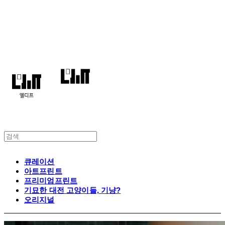
엘디프
큐레이션
아트프린트
프리미엄프린트
기묘한 대전 고양이들, 기냥?
오리지널