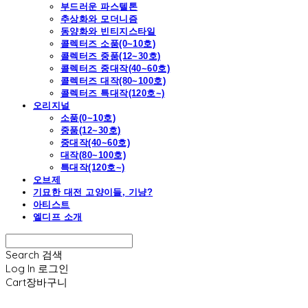
부드러운 파스텔톤
추상화와 모더니즘
동양화와 빈티지스타일
콜렉터즈 소품(0~10호)
콜렉터즈 중품(12~30호)
콜렉터즈 중대작(40~60호)
콜렉터즈 대작(80~100호)
콜렉터즈 특대작(120호~)
오리지널
소품(0~10호)
중품(12~30호)
중대작(40~60호)
대작(80~100호)
특대작(120호~)
오브제
기묘한 대전 고양이들, 기냥?
아티스트
엘디프 소개
Search
검색
Log In
로그인
Cart
장바구니