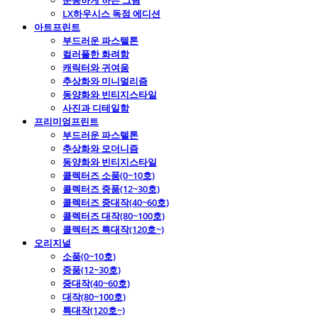
운동하게 하는 그림
LX하우시스 독점 에디션
아트프린트
부드러운 파스텔톤
컬러풀한 화려함
캐릭터와 귀여움
추상화와 미니멀리즘
동양화와 빈티지스타일
사진과 디테일함
프리미엄프린트
부드러운 파스텔톤
추상화와 모더니즘
동양화와 빈티지스타일
콜렉터즈 소품(0~10호)
콜렉터즈 중품(12~30호)
콜렉터즈 중대작(40~60호)
콜렉터즈 대작(80~100호)
콜렉터즈 특대작(120호~)
오리지널
소품(0~10호)
중품(12~30호)
중대작(40~60호)
대작(80~100호)
특대작(120호~)