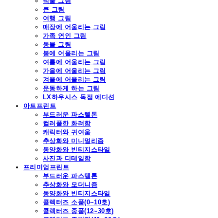
식물 그림
큰 그림
여행 그림
매장에 어울리는 그림
가족 연인 그림
동물 그림
봄에 어울리는 그림
여름에 어울리는 그림
가을에 어울리는 그림
겨울에 어울리는 그림
운동하게 하는 그림
LX하우시스 독점 에디션
아트프린트
부드러운 파스텔톤
컬러풀한 화려함
캐릭터와 귀여움
추상화와 미니멀리즘
동양화와 빈티지스타일
사진과 디테일함
프리미엄프린트
부드러운 파스텔톤
추상화와 모더니즘
동양화와 빈티지스타일
콜렉터즈 소품(0~10호)
콜렉터즈 중품(12~30호)