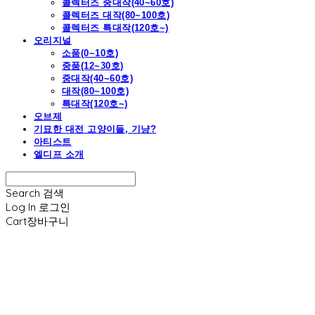
콜렉터즈 중대작(40~60호)
콜렉터즈 대작(80~100호)
콜렉터즈 특대작(120호~)
오리지널
소품(0~10호)
중품(12~30호)
중대작(40~60호)
대작(80~100호)
특대작(120호~)
오브제
기묘한 대전 고양이들, 기냥?
아티스트
엘디프 소개
Search
검색
Log In
로그인
Cart
장바구니
엘디프