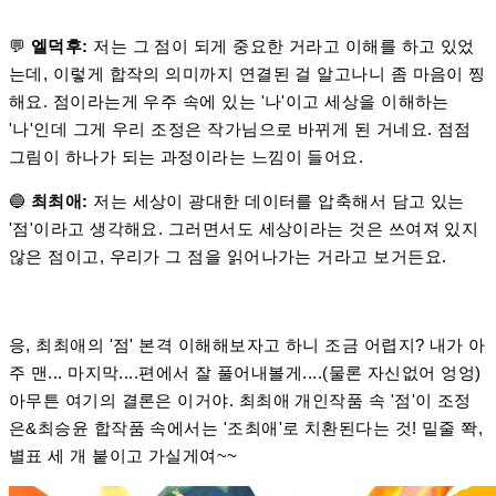
💬
엘덕후:
저는 그 점이 되게 중요한 거라고 이해를 하고 있었
는데, 이렇게 합작의 의미까지 연결된 걸 알고나니 좀 마음이 찡
해요. 점이라는게 우주 속에 있는 '나'이고 세상을 이해하는
'나'인데 그게 우리 조정은 작가님으로 바뀌게 된 거네요. 점점
그림이 하나가 되는 과정이라는 느낌이 들어요.
🔵
최최애:
저는 세상이 광대한 데이터를 압축해서 담고 있는
'점'이라고 생각해요. 그러면서도 세상이라는 것은 쓰여져 있지
않은 점이고, 우리가 그 점을 읽어나가는 거라고 보거든요.
응, 최최애의 '점' 본격 이해해보자고 하니 조금 어렵지? 내가 아
주 맨... 마지막....편에서 잘 풀어내볼게....(물론 자신없어 엉엉)
아무튼 여기의 결론은 이거야. 최최애 개인작품 속 '점'이 조정
은&최승윤 합작품 속에서는 '조최애'로 치환된다는 것! 밑줄 쫙,
별표 세 개 붙이고 가실게여~~