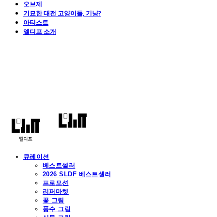
오브제
기묘한 대전 고양이들, 기냥?
아티스트
엘디프 소개
엘디프
큐레이션
베스트셀러
2026 SLDF 베스트셀러
프로모션
리퍼마켓
꽃 그림
풍수 그림