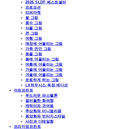
2026 SLDF 베스트셀러
프로모션
리퍼마켓
꽃 그림
풍수 그림
식물 그림
큰 그림
여행 그림
매장에 어울리는 그림
가족 연인 그림
동물 그림
봄에 어울리는 그림
여름에 어울리는 그림
가을에 어울리는 그림
겨울에 어울리는 그림
운동하게 하는 그림
LX하우시스 독점 에디션
아트프린트
부드러운 파스텔톤
컬러풀한 화려함
캐릭터와 귀여움
추상화와 미니멀리즘
동양화와 빈티지스타일
사진과 디테일함
프리미엄프린트