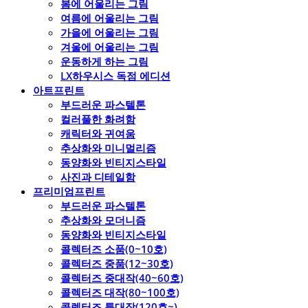
봄에 어울리는 그림
여름에 어울리는 그림
가을에 어울리는 그림
겨울에 어울리는 그림
운동하게 하는 그림
LX하우시스 독점 에디션
아트프린트
부드러운 파스텔톤
컬러풀한 화려함
캐릭터와 귀여움
추상화와 미니멀리즘
동양화와 빈티지스타일
사진과 디테일함
프리미엄프린트
부드러운 파스텔톤
추상화와 모더니즘
동양화와 빈티지스타일
콜렉터즈 소품(0~10호)
콜렉터즈 중품(12~30호)
콜렉터즈 중대작(40~60호)
콜렉터즈 대작(80~100호)
콜렉터즈 특대작(120호~)