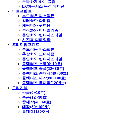
운동하게 하는 그림
LX하우시스 독점 에디션
아트프린트
부드러운 파스텔톤
컬러풀한 화려함
캐릭터와 귀여움
추상화와 미니멀리즘
동양화와 빈티지스타일
사진과 디테일함
프리미엄프린트
부드러운 파스텔톤
추상화와 모더니즘
동양화와 빈티지스타일
콜렉터즈 소품(0~10호)
콜렉터즈 중품(12~30호)
콜렉터즈 중대작(40~60호)
콜렉터즈 대작(80~100호)
콜렉터즈 특대작(120호~)
오리지널
소품(0~10호)
중품(12~30호)
중대작(40~60호)
대작(80~100호)
특대작(120호~)