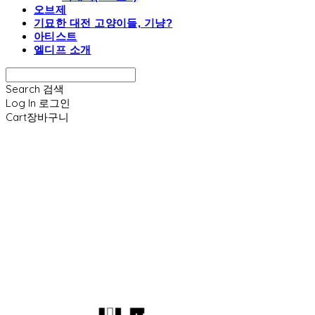
오브제
기묘한 대전 고양이들, 기냥?
아티스트
엘디프 소개
Search
검색
Log In
로그인
Cart
장바구니
엘디프