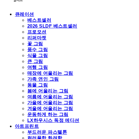
큐레이션
베스트셀러
2026 SLDF 베스트셀러
프로모션
리퍼마켓
꽃 그림
풍수 그림
식물 그림
큰 그림
여행 그림
매장에 어울리는 그림
가족 연인 그림
동물 그림
봄에 어울리는 그림
여름에 어울리는 그림
가을에 어울리는 그림
겨울에 어울리는 그림
운동하게 하는 그림
LX하우시스 독점 에디션
아트프린트
부드러운 파스텔톤
컬러풀한 화려함