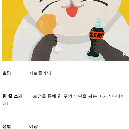
별명
제로콜라냥
한 줄 소개
타로점을 통해 한 주의 식단을 짜는 아가리다이어
터!
성별
여냥