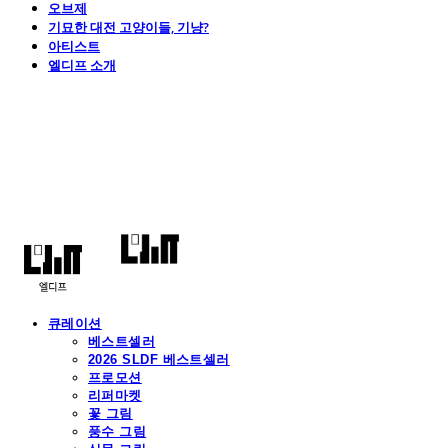
오브제
기묘한 대전 고양이들, 기냥?
아티스트
엘디프 소개
엘디프
큐레이션
베스트셀러
2026 SLDF 베스트셀러
프로모션
리퍼마켓
꽃 그림
풍수 그림