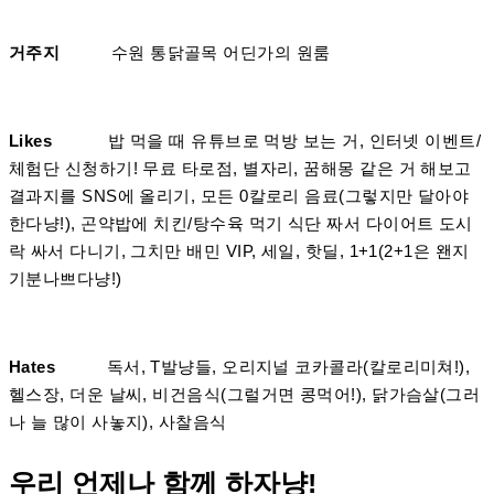
거주지
수원 통닭골목 어딘가의 원룸
Likes
밥 먹을 때 유튜브로 먹방 보는 거, 인터넷 이벤트/
체험단 신청하기! 무료 타로점, 별자리, 꿈해몽 같은 거 해보고
결과지를 SNS에 올리기, 모든 0칼로리 음료(그렇지만 달아야
한다냥!), 곤약밥에 치킨/탕수육 먹기 식단 짜서 다이어트 도시
락 싸서 다니기, 그치만 배민 VIP, 세일, 핫딜, 1+1(2+1은 왠지
기분나쁘다냥!)
Hates
독서, T발냥들, 오리지널 코카콜라(칼로리미쳐!),
헬스장, 더운 날씨, 비건음식(그럴거면 콩먹어!), 닭가슴살(그러
나 늘 많이 사놓지), 사찰음식
우리 언제나 함께 하자냥!