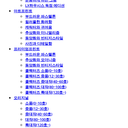
운동하게 하는 그림
LX하우시스 독점 에디션
아트프린트
부드러운 파스텔톤
컬러풀한 화려함
캐릭터와 귀여움
추상화와 미니멀리즘
동양화와 빈티지스타일
사진과 디테일함
프리미엄프린트
부드러운 파스텔톤
추상화와 모더니즘
동양화와 빈티지스타일
콜렉터즈 소품(0~10호)
콜렉터즈 중품(12~30호)
콜렉터즈 중대작(40~60호)
콜렉터즈 대작(80~100호)
콜렉터즈 특대작(120호~)
오리지널
소품(0~10호)
중품(12~30호)
중대작(40~60호)
대작(80~100호)
특대작(120호~)