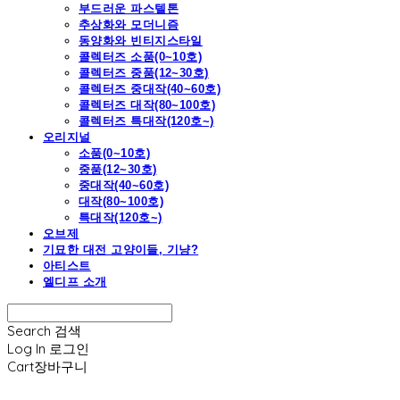
부드러운 파스텔톤
추상화와 모더니즘
동양화와 빈티지스타일
콜렉터즈 소품(0~10호)
콜렉터즈 중품(12~30호)
콜렉터즈 중대작(40~60호)
콜렉터즈 대작(80~100호)
콜렉터즈 특대작(120호~)
오리지널
소품(0~10호)
중품(12~30호)
중대작(40~60호)
대작(80~100호)
특대작(120호~)
오브제
기묘한 대전 고양이들, 기냥?
아티스트
엘디프 소개
Search
검색
Log In
로그인
Cart
장바구니