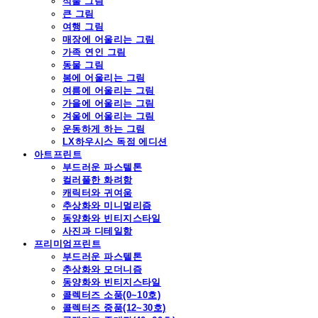
식물 그림
큰 그림
여행 그림
매장에 어울리는 그림
가족 연인 그림
동물 그림
봄에 어울리는 그림
여름에 어울리는 그림
가을에 어울리는 그림
겨울에 어울리는 그림
운동하게 하는 그림
LX하우시스 독점 에디션
아트프린트
부드러운 파스텔톤
컬러풀한 화려함
캐릭터와 귀여움
추상화와 미니멀리즘
동양화와 빈티지스타일
사진과 디테일함
프리미엄프린트
부드러운 파스텔톤
추상화와 모더니즘
동양화와 빈티지스타일
콜렉터즈 소품(0~10호)
콜렉터즈 중품(12~30호)