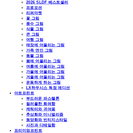
2026 SLDF 베스트셀러
프로모션
리퍼마켓
꽃 그림
풍수 그림
식물 그림
큰 그림
여행 그림
매장에 어울리는 그림
가족 연인 그림
동물 그림
봄에 어울리는 그림
여름에 어울리는 그림
가을에 어울리는 그림
겨울에 어울리는 그림
운동하게 하는 그림
LX하우시스 독점 에디션
아트프린트
부드러운 파스텔톤
컬러풀한 화려함
캐릭터와 귀여움
추상화와 미니멀리즘
동양화와 빈티지스타일
사진과 디테일함
프리미엄프린트