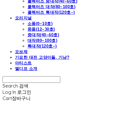
콜렉터즈 중대작(40~60호)
콜렉터즈 대작(80~100호)
콜렉터즈 특대작(120호~)
오리지널
소품(0~10호)
중품(12~30호)
중대작(40~60호)
대작(80~100호)
특대작(120호~)
오브제
기묘한 대전 고양이들, 기냥?
아티스트
엘디프 소개
Search
검색
Log In
로그인
Cart
장바구니
엘디프