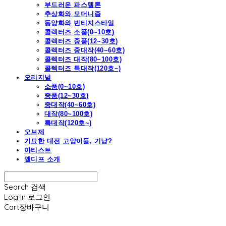
부드러운 파스텔톤
추상화와 모더니즘
동양화와 빈티지스타일
콜렉터즈 소품(0~10호)
콜렉터즈 중품(12~30호)
콜렉터즈 중대작(40~60호)
콜렉터즈 대작(80~100호)
콜렉터즈 특대작(120호~)
오리지널
소품(0~10호)
중품(12~30호)
중대작(40~60호)
대작(80~100호)
특대작(120호~)
오브제
기묘한 대전 고양이들, 기냥?
아티스트
엘디프 소개
Search
검색
Log In
로그인
Cart
장바구니