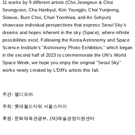
11 works by 9 different artists (Cho Jeongeun & Choi
Seungyoon, Cha Hanbyul, Kim Youngjin, Choi Yunjeong,
Slowus, Bum Choi, Chun Yoonhwa, and An Sohyun)
showcase individual perspectives that express Seoul Sky's
dreams and hopes inherent in the sky (Space), where infinite
possibilities exist. Following the Korea Astronomy and Space
Science Institute's "Astronomy Photo Exhibition," which began
in the second half of 2023 to commemorate the UN’s World
Space Week, we hope you enjoy the original "Seoul Sky"
works newly created by L’Diff's artists this fall.
주관: 엘디프㈜
주최: 롯데월드타워 서울스카이
후원: 문화체육관광부, (재)예술경영지원센터