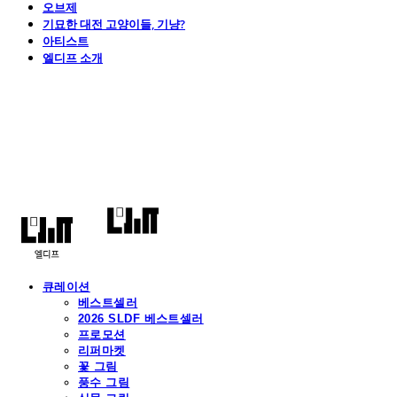
오브제
기묘한 대전 고양이들, 기냥?
아티스트
엘디프 소개
엘디프
큐레이션
베스트셀러
2026 SLDF 베스트셀러
프로모션
리퍼마켓
꽃 그림
풍수 그림