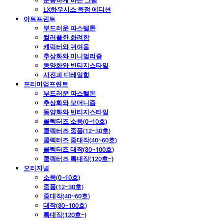
운동하게 하는 그림
LX하우시스 독점 에디션
아트프린트
부드러운 파스텔톤
컬러풀한 화려함
캐릭터와 귀여움
추상화와 미니멀리즘
동양화와 빈티지스타일
사진과 디테일함
프리미엄프린트
부드러운 파스텔톤
추상화와 모더니즘
동양화와 빈티지스타일
콜렉터즈 소품(0~10호)
콜렉터즈 중품(12~30호)
콜렉터즈 중대작(40~60호)
콜렉터즈 대작(80~100호)
콜렉터즈 특대작(120호~)
오리지널
소품(0~10호)
중품(12~30호)
중대작(40~60호)
대작(80~100호)
특대작(120호~)