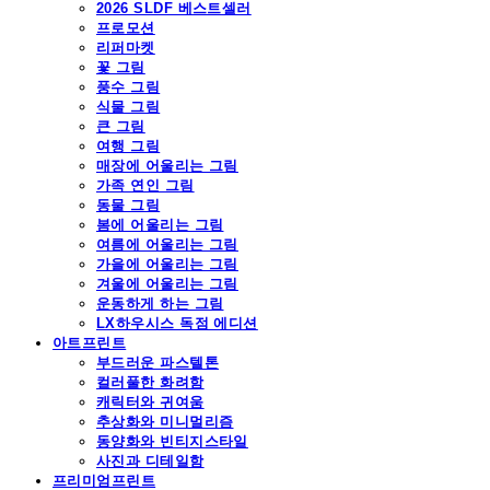
2026 SLDF 베스트셀러
프로모션
리퍼마켓
꽃 그림
풍수 그림
식물 그림
큰 그림
여행 그림
매장에 어울리는 그림
가족 연인 그림
동물 그림
봄에 어울리는 그림
여름에 어울리는 그림
가을에 어울리는 그림
겨울에 어울리는 그림
운동하게 하는 그림
LX하우시스 독점 에디션
아트프린트
부드러운 파스텔톤
컬러풀한 화려함
캐릭터와 귀여움
추상화와 미니멀리즘
동양화와 빈티지스타일
사진과 디테일함
프리미엄프린트