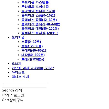
부드러운 파스텔톤
추상화와 모더니즘
동양화와 빈티지스타일
콜렉터즈 소품(0~10호)
콜렉터즈 중품(12~30호)
콜렉터즈 중대작(40~60호)
콜렉터즈 대작(80~100호)
콜렉터즈 특대작(120호~)
오리지널
소품(0~10호)
중품(12~30호)
중대작(40~60호)
대작(80~100호)
특대작(120호~)
오브제
기묘한 대전 고양이들, 기냥?
아티스트
엘디프 소개
Search
검색
Log In
로그인
Cart
장바구니