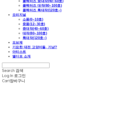
콜렉터즈 중대작(40~60호)
콜렉터즈 대작(80~100호)
콜렉터즈 특대작(120호~)
오리지널
소품(0~10호)
중품(12~30호)
중대작(40~60호)
대작(80~100호)
특대작(120호~)
오브제
기묘한 대전 고양이들, 기냥?
아티스트
엘디프 소개
Search
검색
Log In
로그인
Cart
장바구니
엘디프