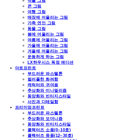
식물 그림
큰 그림
여행 그림
매장에 어울리는 그림
가족 연인 그림
동물 그림
봄에 어울리는 그림
여름에 어울리는 그림
가을에 어울리는 그림
겨울에 어울리는 그림
운동하게 하는 그림
LX하우시스 독점 에디션
아트프린트
부드러운 파스텔톤
컬러풀한 화려함
캐릭터와 귀여움
추상화와 미니멀리즘
동양화와 빈티지스타일
사진과 디테일함
프리미엄프린트
부드러운 파스텔톤
추상화와 모더니즘
동양화와 빈티지스타일
콜렉터즈 소품(0~10호)
콜렉터즈 중품(12~30호)