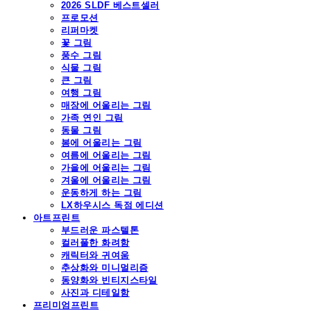
2026 SLDF 베스트셀러
프로모션
리퍼마켓
꽃 그림
풍수 그림
식물 그림
큰 그림
여행 그림
매장에 어울리는 그림
가족 연인 그림
동물 그림
봄에 어울리는 그림
여름에 어울리는 그림
가을에 어울리는 그림
겨울에 어울리는 그림
운동하게 하는 그림
LX하우시스 독점 에디션
아트프린트
부드러운 파스텔톤
컬러풀한 화려함
캐릭터와 귀여움
추상화와 미니멀리즘
동양화와 빈티지스타일
사진과 디테일함
프리미엄프린트