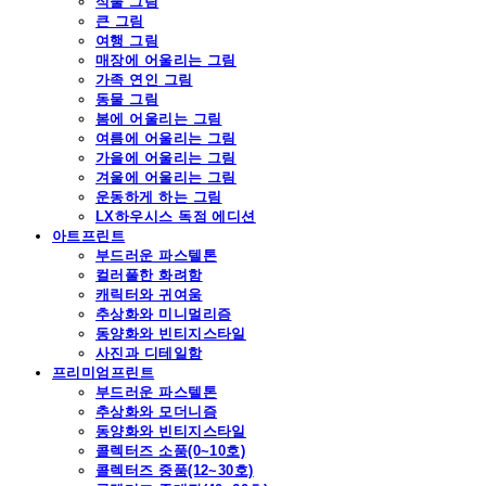
식물 그림
큰 그림
여행 그림
매장에 어울리는 그림
가족 연인 그림
동물 그림
봄에 어울리는 그림
여름에 어울리는 그림
가을에 어울리는 그림
겨울에 어울리는 그림
운동하게 하는 그림
LX하우시스 독점 에디션
아트프린트
부드러운 파스텔톤
컬러풀한 화려함
캐릭터와 귀여움
추상화와 미니멀리즘
동양화와 빈티지스타일
사진과 디테일함
프리미엄프린트
부드러운 파스텔톤
추상화와 모더니즘
동양화와 빈티지스타일
콜렉터즈 소품(0~10호)
콜렉터즈 중품(12~30호)