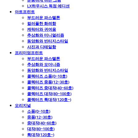
운동하게 하는 그림
LX하우시스 독점 에디션
아트프린트
부드러운 파스텔톤
컬러풀한 화려함
캐릭터와 귀여움
추상화와 미니멀리즘
동양화와 빈티지스타일
사진과 디테일함
프리미엄프린트
부드러운 파스텔톤
추상화와 모더니즘
동양화와 빈티지스타일
콜렉터즈 소품(0~10호)
콜렉터즈 중품(12~30호)
콜렉터즈 중대작(40~60호)
콜렉터즈 대작(80~100호)
콜렉터즈 특대작(120호~)
오리지널
소품(0~10호)
중품(12~30호)
중대작(40~60호)
대작(80~100호)
특대작(120호~)