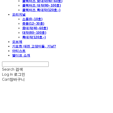
콜렉터즈 중대작(40~60호)
콜렉터즈 대작(80~100호)
콜렉터즈 특대작(120호~)
오리지널
소품(0~10호)
중품(12~30호)
중대작(40~60호)
대작(80~100호)
특대작(120호~)
오브제
기묘한 대전 고양이들, 기냥?
아티스트
엘디프 소개
Search
검색
Log In
로그인
Cart
장바구니
엘디프