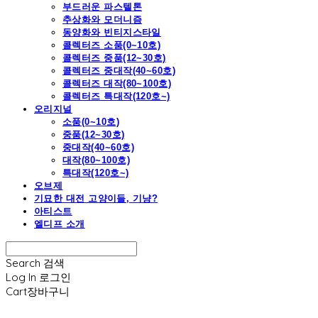
부드러운 파스텔톤
추상화와 모더니즘
동양화와 빈티지스타일
콜렉터즈 소품(0~10호)
콜렉터즈 중품(12~30호)
콜렉터즈 중대작(40~60호)
콜렉터즈 대작(80~100호)
콜렉터즈 특대작(120호~)
오리지널
소품(0~10호)
중품(12~30호)
중대작(40~60호)
대작(80~100호)
특대작(120호~)
오브제
기묘한 대전 고양이들, 기냥?
아티스트
엘디프 소개
Search
검색
Log In
로그인
Cart
장바구니