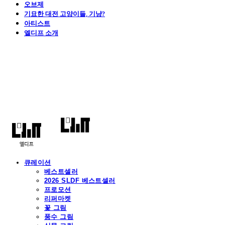
오브제
기묘한 대전 고양이들, 기냥?
아티스트
엘디프 소개
엘디프
큐레이션
베스트셀러
2026 SLDF 베스트셀러
프로모션
리퍼마켓
꽃 그림
풍수 그림