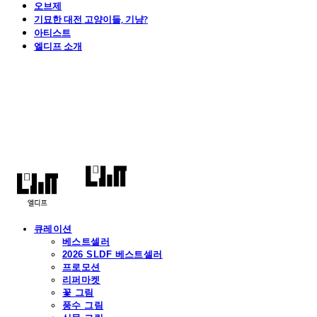
오브제
기묘한 대전 고양이들, 기냥?
아티스트
엘디프 소개
엘디프
큐레이션
베스트셀러
2026 SLDF 베스트셀러
프로모션
리퍼마켓
꽃 그림
풍수 그림