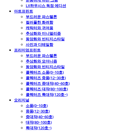
운동하게 하는 그림
LX하우시스 독점 에디션
아트프린트
부드러운 파스텔톤
컬러풀한 화려함
캐릭터와 귀여움
추상화와 미니멀리즘
동양화와 빈티지스타일
사진과 디테일함
프리미엄프린트
부드러운 파스텔톤
추상화와 모더니즘
동양화와 빈티지스타일
콜렉터즈 소품(0~10호)
콜렉터즈 중품(12~30호)
콜렉터즈 중대작(40~60호)
콜렉터즈 대작(80~100호)
콜렉터즈 특대작(120호~)
오리지널
소품(0~10호)
중품(12~30호)
중대작(40~60호)
대작(80~100호)
특대작(120호~)