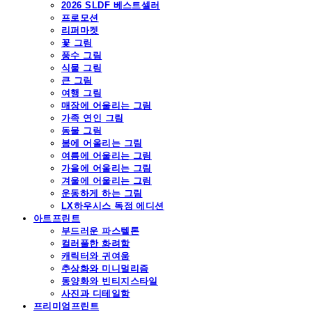
2026 SLDF 베스트셀러
프로모션
리퍼마켓
꽃 그림
풍수 그림
식물 그림
큰 그림
여행 그림
매장에 어울리는 그림
가족 연인 그림
동물 그림
봄에 어울리는 그림
여름에 어울리는 그림
가을에 어울리는 그림
겨울에 어울리는 그림
운동하게 하는 그림
LX하우시스 독점 에디션
아트프린트
부드러운 파스텔톤
컬러풀한 화려함
캐릭터와 귀여움
추상화와 미니멀리즘
동양화와 빈티지스타일
사진과 디테일함
프리미엄프린트