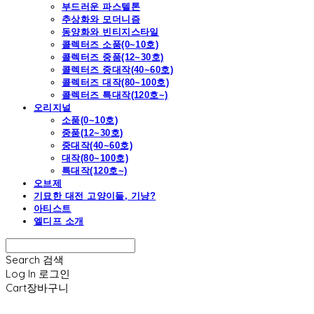
부드러운 파스텔톤
추상화와 모더니즘
동양화와 빈티지스타일
콜렉터즈 소품(0~10호)
콜렉터즈 중품(12~30호)
콜렉터즈 중대작(40~60호)
콜렉터즈 대작(80~100호)
콜렉터즈 특대작(120호~)
오리지널
소품(0~10호)
중품(12~30호)
중대작(40~60호)
대작(80~100호)
특대작(120호~)
오브제
기묘한 대전 고양이들, 기냥?
아티스트
엘디프 소개
Search
검색
Log In
로그인
Cart
장바구니