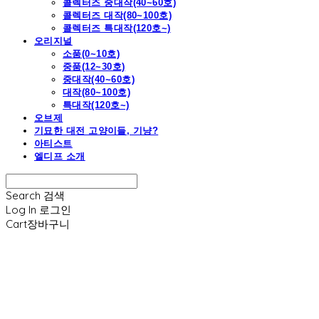
콜렉터즈 중대작(40~60호)
콜렉터즈 대작(80~100호)
콜렉터즈 특대작(120호~)
오리지널
소품(0~10호)
중품(12~30호)
중대작(40~60호)
대작(80~100호)
특대작(120호~)
오브제
기묘한 대전 고양이들, 기냥?
아티스트
엘디프 소개
Search
검색
Log In
로그인
Cart
장바구니
엘디프