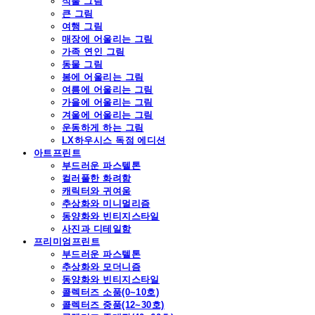
식물 그림
큰 그림
여행 그림
매장에 어울리는 그림
가족 연인 그림
동물 그림
봄에 어울리는 그림
여름에 어울리는 그림
가을에 어울리는 그림
겨울에 어울리는 그림
운동하게 하는 그림
LX하우시스 독점 에디션
아트프린트
부드러운 파스텔톤
컬러풀한 화려함
캐릭터와 귀여움
추상화와 미니멀리즘
동양화와 빈티지스타일
사진과 디테일함
프리미엄프린트
부드러운 파스텔톤
추상화와 모더니즘
동양화와 빈티지스타일
콜렉터즈 소품(0~10호)
콜렉터즈 중품(12~30호)