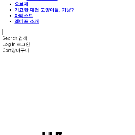
오브제
기묘한 대전 고양이들, 기냥?
아티스트
엘디프 소개
Search
검색
Log In
로그인
Cart
장바구니
엘디프