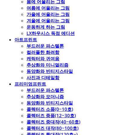
봄에 어울리는 그림
여름에 어울리는 그림
가을에 어울리는 그림
겨울에 어울리는 그림
운동하게 하는 그림
LX하우시스 독점 에디션
아트프린트
부드러운 파스텔톤
컬러풀한 화려함
캐릭터와 귀여움
추상화와 미니멀리즘
동양화와 빈티지스타일
사진과 디테일함
프리미엄프린트
부드러운 파스텔톤
추상화와 모더니즘
동양화와 빈티지스타일
콜렉터즈 소품(0~10호)
콜렉터즈 중품(12~30호)
콜렉터즈 중대작(40~60호)
콜렉터즈 대작(80~100호)
콜렉터즈 특대작(120호~)