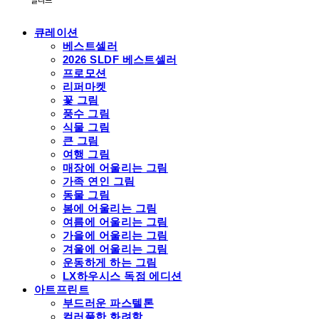
큐레이션
베스트셀러
2026 SLDF 베스트셀러
프로모션
리퍼마켓
꽃 그림
풍수 그림
식물 그림
큰 그림
여행 그림
매장에 어울리는 그림
가족 연인 그림
동물 그림
봄에 어울리는 그림
여름에 어울리는 그림
가을에 어울리는 그림
겨울에 어울리는 그림
운동하게 하는 그림
LX하우시스 독점 에디션
아트프린트
부드러운 파스텔톤
컬러풀한 화려함