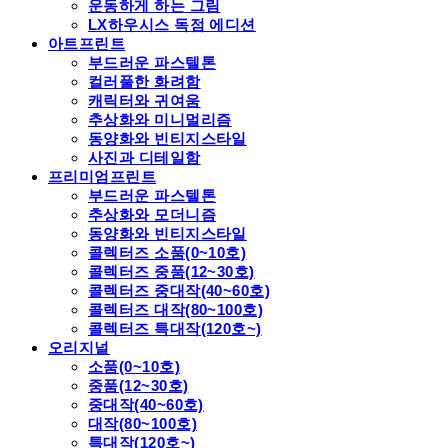
운동하게 하는 그림
LX하우시스 독점 에디션
아트프린트
부드러운 파스텔톤
컬러풀한 화려함
캐릭터와 귀여움
추상화와 미니멀리즘
동양화와 빈티지스타일
사진과 디테일함
프리미엄프린트
부드러운 파스텔톤
추상화와 모더니즘
동양화와 빈티지스타일
콜렉터즈 소품(0~10호)
콜렉터즈 중품(12~30호)
콜렉터즈 중대작(40~60호)
콜렉터즈 대작(80~100호)
콜렉터즈 특대작(120호~)
오리지널
소품(0~10호)
중품(12~30호)
중대작(40~60호)
대작(80~100호)
특대작(120호~)