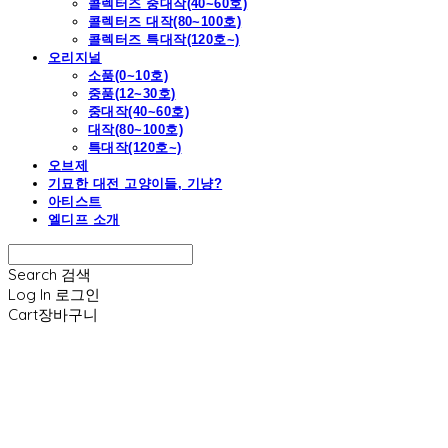
콜렉터즈 중대작(40~60호)
콜렉터즈 대작(80~100호)
콜렉터즈 특대작(120호~)
오리지널
소품(0~10호)
중품(12~30호)
중대작(40~60호)
대작(80~100호)
특대작(120호~)
오브제
기묘한 대전 고양이들, 기냥?
아티스트
엘디프 소개
Search
검색
Log In
로그인
Cart
장바구니
엘디프