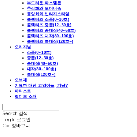
부드러운 파스텔톤
추상화와 모더니즘
동양화와 빈티지스타일
콜렉터즈 소품(0~10호)
콜렉터즈 중품(12~30호)
콜렉터즈 중대작(40~60호)
콜렉터즈 대작(80~100호)
콜렉터즈 특대작(120호~)
오리지널
소품(0~10호)
중품(12~30호)
중대작(40~60호)
대작(80~100호)
특대작(120호~)
오브제
기묘한 대전 고양이들, 기냥?
아티스트
엘디프 소개
Search
검색
Log In
로그인
Cart
장바구니