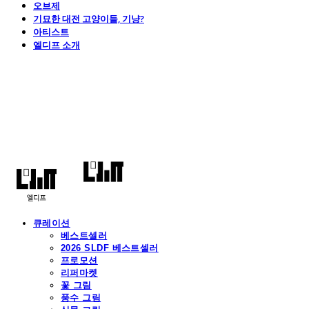
오브제
기묘한 대전 고양이들, 기냥?
아티스트
엘디프 소개
엘디프
큐레이션
베스트셀러
2026 SLDF 베스트셀러
프로모션
리퍼마켓
꽃 그림
풍수 그림