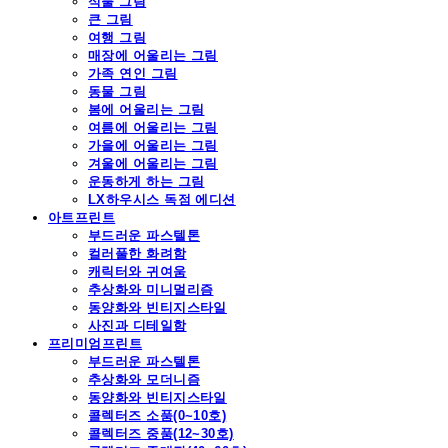
식물 그림
큰 그림
여행 그림
매장에 어울리는 그림
가족 연인 그림
동물 그림
봄에 어울리는 그림
여름에 어울리는 그림
가을에 어울리는 그림
겨울에 어울리는 그림
운동하게 하는 그림
LX하우시스 독점 에디션
아트프린트
부드러운 파스텔톤
컬러풀한 화려함
캐릭터와 귀여움
추상화와 미니멀리즘
동양화와 빈티지스타일
사진과 디테일함
프리미엄프린트
부드러운 파스텔톤
추상화와 모더니즘
동양화와 빈티지스타일
콜렉터즈 소품(0~10호)
콜렉터즈 중품(12~30호)