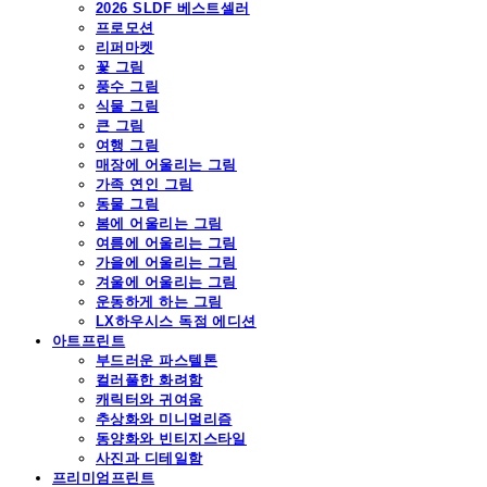
2026 SLDF 베스트셀러
프로모션
리퍼마켓
꽃 그림
풍수 그림
식물 그림
큰 그림
여행 그림
매장에 어울리는 그림
가족 연인 그림
동물 그림
봄에 어울리는 그림
여름에 어울리는 그림
가을에 어울리는 그림
겨울에 어울리는 그림
운동하게 하는 그림
LX하우시스 독점 에디션
아트프린트
부드러운 파스텔톤
컬러풀한 화려함
캐릭터와 귀여움
추상화와 미니멀리즘
동양화와 빈티지스타일
사진과 디테일함
프리미엄프린트