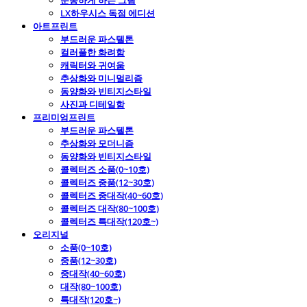
운동하게 하는 그림
LX하우시스 독점 에디션
아트프린트
부드러운 파스텔톤
컬러풀한 화려함
캐릭터와 귀여움
추상화와 미니멀리즘
동양화와 빈티지스타일
사진과 디테일함
프리미엄프린트
부드러운 파스텔톤
추상화와 모더니즘
동양화와 빈티지스타일
콜렉터즈 소품(0~10호)
콜렉터즈 중품(12~30호)
콜렉터즈 중대작(40~60호)
콜렉터즈 대작(80~100호)
콜렉터즈 특대작(120호~)
오리지널
소품(0~10호)
중품(12~30호)
중대작(40~60호)
대작(80~100호)
특대작(120호~)