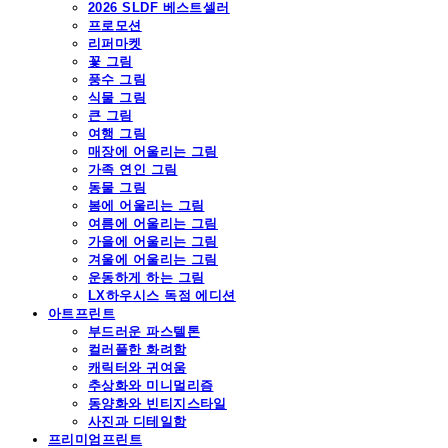
2026 SLDF 베스트셀러
프로모션
리퍼마켓
꽃 그림
풍수 그림
식물 그림
큰 그림
여행 그림
매장에 어울리는 그림
가족 연인 그림
동물 그림
봄에 어울리는 그림
여름에 어울리는 그림
가을에 어울리는 그림
겨울에 어울리는 그림
운동하게 하는 그림
LX하우시스 독점 에디션
아트프린트
부드러운 파스텔톤
컬러풀한 화려함
캐릭터와 귀여움
추상화와 미니멀리즘
동양화와 빈티지스타일
사진과 디테일함
프리미엄프린트