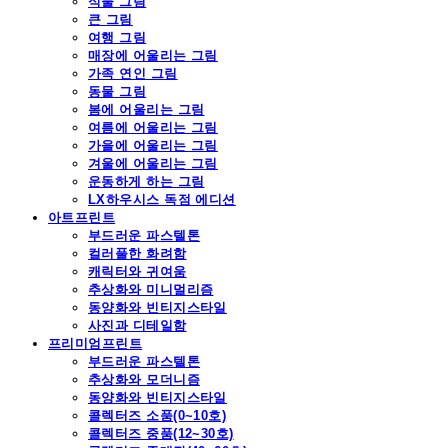
식물 그림
큰 그림
여행 그림
매장에 어울리는 그림
가족 연인 그림
동물 그림
봄에 어울리는 그림
여름에 어울리는 그림
가을에 어울리는 그림
겨울에 어울리는 그림
운동하게 하는 그림
LX하우시스 독점 에디션
아트프린트
부드러운 파스텔톤
컬러풀한 화려함
캐릭터와 귀여움
추상화와 미니멀리즘
동양화와 빈티지스타일
사진과 디테일함
프리미엄프린트
부드러운 파스텔톤
추상화와 모더니즘
동양화와 빈티지스타일
콜렉터즈 소품(0~10호)
콜렉터즈 중품(12~30호)