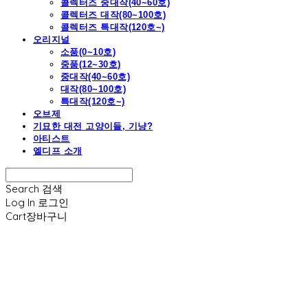
콜렉터즈 중대작(40~60호)
콜렉터즈 대작(80~100호)
콜렉터즈 특대작(120호~)
오리지널
소품(0~10호)
중품(12~30호)
중대작(40~60호)
대작(80~100호)
특대작(120호~)
오브제
기묘한 대전 고양이들, 기냥?
아티스트
엘디프 소개
Search
검색
Log In
로그인
Cart
장바구니
엘디프