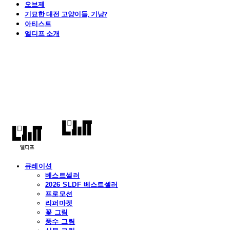
오브제
기묘한 대전 고양이들, 기냥?
아티스트
엘디프 소개
엘디프
큐레이션
베스트셀러
2026 SLDF 베스트셀러
프로모션
리퍼마켓
꽃 그림
풍수 그림