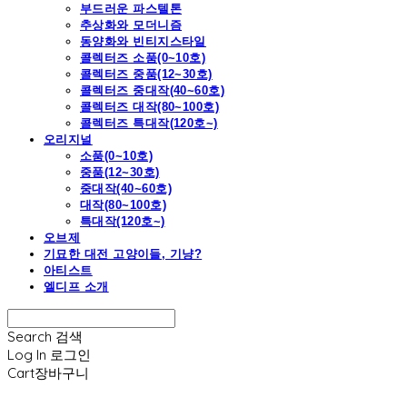
부드러운 파스텔톤
추상화와 모더니즘
동양화와 빈티지스타일
콜렉터즈 소품(0~10호)
콜렉터즈 중품(12~30호)
콜렉터즈 중대작(40~60호)
콜렉터즈 대작(80~100호)
콜렉터즈 특대작(120호~)
오리지널
소품(0~10호)
중품(12~30호)
중대작(40~60호)
대작(80~100호)
특대작(120호~)
오브제
기묘한 대전 고양이들, 기냥?
아티스트
엘디프 소개
Search
검색
Log In
로그인
Cart
장바구니