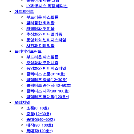
운동하게 하는 그림
LX하우시스 독점 에디션
아트프린트
부드러운 파스텔톤
컬러풀한 화려함
캐릭터와 귀여움
추상화와 미니멀리즘
동양화와 빈티지스타일
사진과 디테일함
프리미엄프린트
부드러운 파스텔톤
추상화와 모더니즘
동양화와 빈티지스타일
콜렉터즈 소품(0~10호)
콜렉터즈 중품(12~30호)
콜렉터즈 중대작(40~60호)
콜렉터즈 대작(80~100호)
콜렉터즈 특대작(120호~)
오리지널
소품(0~10호)
중품(12~30호)
중대작(40~60호)
대작(80~100호)
특대작(120호~)