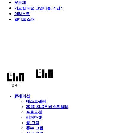
오브제
기묘한 대전 고양이들, 기냥?
아티스트
엘디프 소개
엘디프
큐레이션
베스트셀러
2026 SLDF 베스트셀러
프로모션
리퍼마켓
꽃 그림
풍수 그림