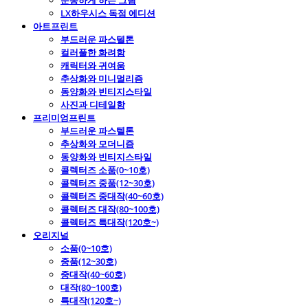
운동하게 하는 그림
LX하우시스 독점 에디션
아트프린트
부드러운 파스텔톤
컬러풀한 화려함
캐릭터와 귀여움
추상화와 미니멀리즘
동양화와 빈티지스타일
사진과 디테일함
프리미엄프린트
부드러운 파스텔톤
추상화와 모더니즘
동양화와 빈티지스타일
콜렉터즈 소품(0~10호)
콜렉터즈 중품(12~30호)
콜렉터즈 중대작(40~60호)
콜렉터즈 대작(80~100호)
콜렉터즈 특대작(120호~)
오리지널
소품(0~10호)
중품(12~30호)
중대작(40~60호)
대작(80~100호)
특대작(120호~)