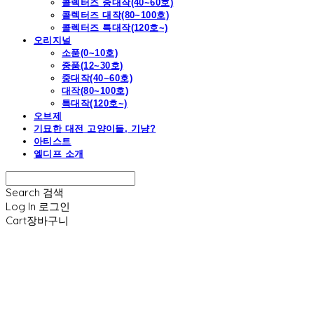
콜렉터즈 중대작(40~60호)
콜렉터즈 대작(80~100호)
콜렉터즈 특대작(120호~)
오리지널
소품(0~10호)
중품(12~30호)
중대작(40~60호)
대작(80~100호)
특대작(120호~)
오브제
기묘한 대전 고양이들, 기냥?
아티스트
엘디프 소개
Search
검색
Log In
로그인
Cart
장바구니
엘디프