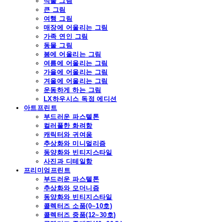
식물 그림
큰 그림
여행 그림
매장에 어울리는 그림
가족 연인 그림
동물 그림
봄에 어울리는 그림
여름에 어울리는 그림
가을에 어울리는 그림
겨울에 어울리는 그림
운동하게 하는 그림
LX하우시스 독점 에디션
아트프린트
부드러운 파스텔톤
컬러풀한 화려함
캐릭터와 귀여움
추상화와 미니멀리즘
동양화와 빈티지스타일
사진과 디테일함
프리미엄프린트
부드러운 파스텔톤
추상화와 모더니즘
동양화와 빈티지스타일
콜렉터즈 소품(0~10호)
콜렉터즈 중품(12~30호)