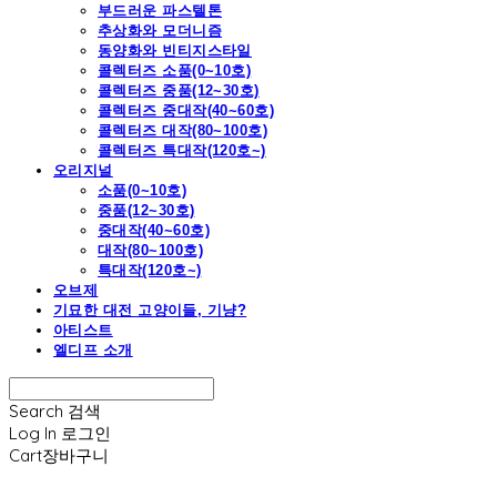
부드러운 파스텔톤
추상화와 모더니즘
동양화와 빈티지스타일
콜렉터즈 소품(0~10호)
콜렉터즈 중품(12~30호)
콜렉터즈 중대작(40~60호)
콜렉터즈 대작(80~100호)
콜렉터즈 특대작(120호~)
오리지널
소품(0~10호)
중품(12~30호)
중대작(40~60호)
대작(80~100호)
특대작(120호~)
오브제
기묘한 대전 고양이들, 기냥?
아티스트
엘디프 소개
Search
검색
Log In
로그인
Cart
장바구니