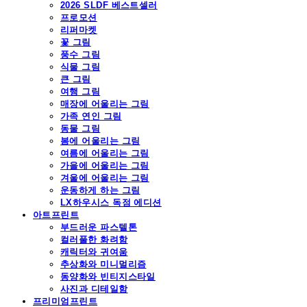
2026 SLDF 베스트셀러
프로모션
리퍼마켓
꽃 그림
풍수 그림
식물 그림
큰 그림
여행 그림
매장에 어울리는 그림
가족 연인 그림
동물 그림
봄에 어울리는 그림
여름에 어울리는 그림
가을에 어울리는 그림
겨울에 어울리는 그림
운동하게 하는 그림
LX하우시스 독점 에디션
아트프린트
부드러운 파스텔톤
컬러풀한 화려함
캐릭터와 귀여움
추상화와 미니멀리즘
동양화와 빈티지스타일
사진과 디테일함
프리미엄프린트