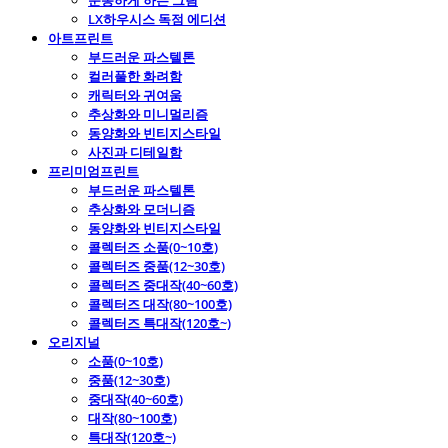
운동하게 하는 그림
LX하우시스 독점 에디션
아트프린트
부드러운 파스텔톤
컬러풀한 화려함
캐릭터와 귀여움
추상화와 미니멀리즘
동양화와 빈티지스타일
사진과 디테일함
프리미엄프린트
부드러운 파스텔톤
추상화와 모더니즘
동양화와 빈티지스타일
콜렉터즈 소품(0~10호)
콜렉터즈 중품(12~30호)
콜렉터즈 중대작(40~60호)
콜렉터즈 대작(80~100호)
콜렉터즈 특대작(120호~)
오리지널
소품(0~10호)
중품(12~30호)
중대작(40~60호)
대작(80~100호)
특대작(120호~)