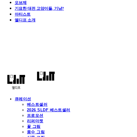
오브제
기묘한 대전 고양이들, 기냥?
아티스트
엘디프 소개
엘디프
큐레이션
베스트셀러
2026 SLDF 베스트셀러
프로모션
리퍼마켓
꽃 그림
풍수 그림