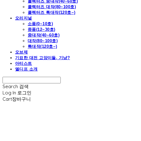
콜렉터즈 중대작(40~60호)
콜렉터즈 대작(80~100호)
콜렉터즈 특대작(120호~)
오리지널
소품(0~10호)
중품(12~30호)
중대작(40~60호)
대작(80~100호)
특대작(120호~)
오브제
기묘한 대전 고양이들, 기냥?
아티스트
엘디프 소개
Search
검색
Log In
로그인
Cart
장바구니
엘디프