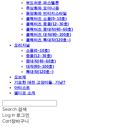
부드러운 파스텔톤
추상화와 모더니즘
동양화와 빈티지스타일
콜렉터즈 소품(0~10호)
콜렉터즈 중품(12~30호)
콜렉터즈 중대작(40~60호)
콜렉터즈 대작(80~100호)
콜렉터즈 특대작(120호~)
오리지널
소품(0~10호)
중품(12~30호)
중대작(40~60호)
대작(80~100호)
특대작(120호~)
오브제
기묘한 대전 고양이들, 기냥?
아티스트
엘디프 소개
Search
검색
Log In
로그인
Cart
장바구니