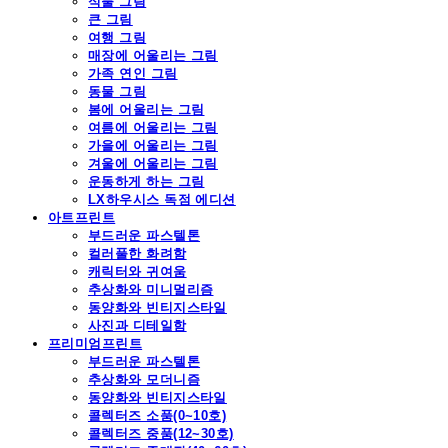
식물 그림
큰 그림
여행 그림
매장에 어울리는 그림
가족 연인 그림
동물 그림
봄에 어울리는 그림
여름에 어울리는 그림
가을에 어울리는 그림
겨울에 어울리는 그림
운동하게 하는 그림
LX하우시스 독점 에디션
아트프린트
부드러운 파스텔톤
컬러풀한 화려함
캐릭터와 귀여움
추상화와 미니멀리즘
동양화와 빈티지스타일
사진과 디테일함
프리미엄프린트
부드러운 파스텔톤
추상화와 모더니즘
동양화와 빈티지스타일
콜렉터즈 소품(0~10호)
콜렉터즈 중품(12~30호)