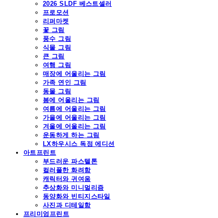
2026 SLDF 베스트셀러
프로모션
리퍼마켓
꽃 그림
풍수 그림
식물 그림
큰 그림
여행 그림
매장에 어울리는 그림
가족 연인 그림
동물 그림
봄에 어울리는 그림
여름에 어울리는 그림
가을에 어울리는 그림
겨울에 어울리는 그림
운동하게 하는 그림
LX하우시스 독점 에디션
아트프린트
부드러운 파스텔톤
컬러풀한 화려함
캐릭터와 귀여움
추상화와 미니멀리즘
동양화와 빈티지스타일
사진과 디테일함
프리미엄프린트