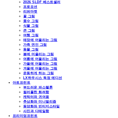
2026 SLDF 베스트셀러
프로모션
리퍼마켓
꽃 그림
풍수 그림
식물 그림
큰 그림
여행 그림
매장에 어울리는 그림
가족 연인 그림
동물 그림
봄에 어울리는 그림
여름에 어울리는 그림
가을에 어울리는 그림
겨울에 어울리는 그림
운동하게 하는 그림
LX하우시스 독점 에디션
아트프린트
부드러운 파스텔톤
컬러풀한 화려함
캐릭터와 귀여움
추상화와 미니멀리즘
동양화와 빈티지스타일
사진과 디테일함
프리미엄프린트