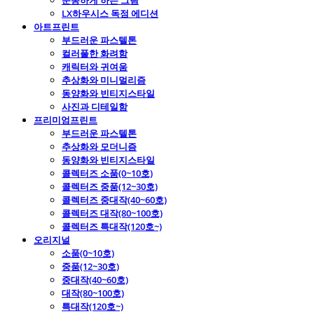
운동하게 하는 그림
LX하우시스 독점 에디션
아트프린트
부드러운 파스텔톤
컬러풀한 화려함
캐릭터와 귀여움
추상화와 미니멀리즘
동양화와 빈티지스타일
사진과 디테일함
프리미엄프린트
부드러운 파스텔톤
추상화와 모더니즘
동양화와 빈티지스타일
콜렉터즈 소품(0~10호)
콜렉터즈 중품(12~30호)
콜렉터즈 중대작(40~60호)
콜렉터즈 대작(80~100호)
콜렉터즈 특대작(120호~)
오리지널
소품(0~10호)
중품(12~30호)
중대작(40~60호)
대작(80~100호)
특대작(120호~)