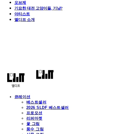
오브제
기묘한 대전 고양이들, 기냥?
아티스트
엘디프 소개
엘디프
큐레이션
베스트셀러
2026 SLDF 베스트셀러
프로모션
리퍼마켓
꽃 그림
풍수 그림