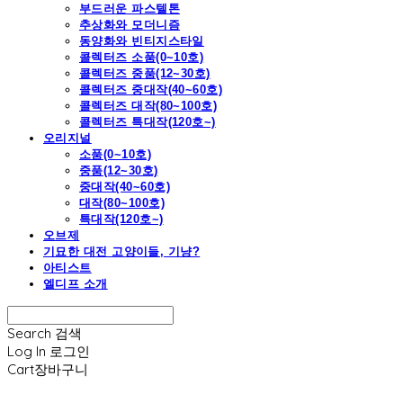
부드러운 파스텔톤
추상화와 모더니즘
동양화와 빈티지스타일
콜렉터즈 소품(0~10호)
콜렉터즈 중품(12~30호)
콜렉터즈 중대작(40~60호)
콜렉터즈 대작(80~100호)
콜렉터즈 특대작(120호~)
오리지널
소품(0~10호)
중품(12~30호)
중대작(40~60호)
대작(80~100호)
특대작(120호~)
오브제
기묘한 대전 고양이들, 기냥?
아티스트
엘디프 소개
Search
검색
Log In
로그인
Cart
장바구니