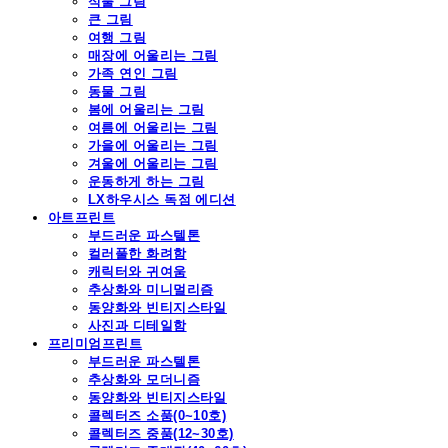
식물 그림
큰 그림
여행 그림
매장에 어울리는 그림
가족 연인 그림
동물 그림
봄에 어울리는 그림
여름에 어울리는 그림
가을에 어울리는 그림
겨울에 어울리는 그림
운동하게 하는 그림
LX하우시스 독점 에디션
아트프린트
부드러운 파스텔톤
컬러풀한 화려함
캐릭터와 귀여움
추상화와 미니멀리즘
동양화와 빈티지스타일
사진과 디테일함
프리미엄프린트
부드러운 파스텔톤
추상화와 모더니즘
동양화와 빈티지스타일
콜렉터즈 소품(0~10호)
콜렉터즈 중품(12~30호)