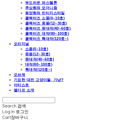
부드러운 파스텔톤
추상화와 모더니즘
동양화와 빈티지스타일
콜렉터즈 소품(0~10호)
콜렉터즈 중품(12~30호)
콜렉터즈 중대작(40~60호)
콜렉터즈 대작(80~100호)
콜렉터즈 특대작(120호~)
오리지널
소품(0~10호)
중품(12~30호)
중대작(40~60호)
대작(80~100호)
특대작(120호~)
오브제
기묘한 대전 고양이들, 기냥?
아티스트
엘디프 소개
Search
검색
Log In
로그인
Cart
장바구니