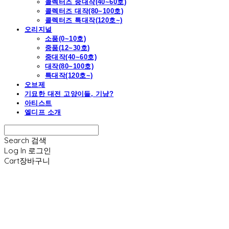
콜렉터즈 중대작(40~60호)
콜렉터즈 대작(80~100호)
콜렉터즈 특대작(120호~)
오리지널
소품(0~10호)
중품(12~30호)
중대작(40~60호)
대작(80~100호)
특대작(120호~)
오브제
기묘한 대전 고양이들, 기냥?
아티스트
엘디프 소개
Search
검색
Log In
로그인
Cart
장바구니
엘디프