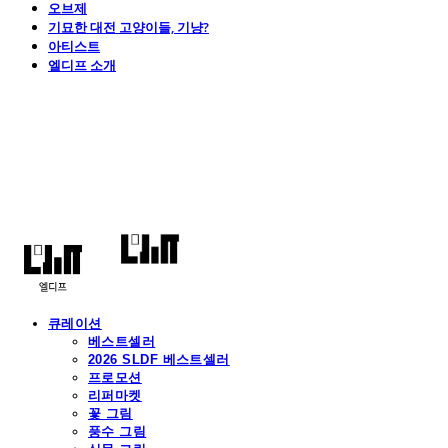
오브제
기묘한 대전 고양이들, 기냥?
아티스트
엘디프 소개
엘디프
큐레이션
베스트셀러
2026 SLDF 베스트셀러
프로모션
리퍼마켓
꽃 그림
풍수 그림