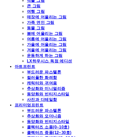
식물 그림
큰 그림
여행 그림
매장에 어울리는 그림
가족 연인 그림
동물 그림
봄에 어울리는 그림
여름에 어울리는 그림
가을에 어울리는 그림
겨울에 어울리는 그림
운동하게 하는 그림
LX하우시스 독점 에디션
아트프린트
부드러운 파스텔톤
컬러풀한 화려함
캐릭터와 귀여움
추상화와 미니멀리즘
동양화와 빈티지스타일
사진과 디테일함
프리미엄프린트
부드러운 파스텔톤
추상화와 모더니즘
동양화와 빈티지스타일
콜렉터즈 소품(0~10호)
콜렉터즈 중품(12~30호)