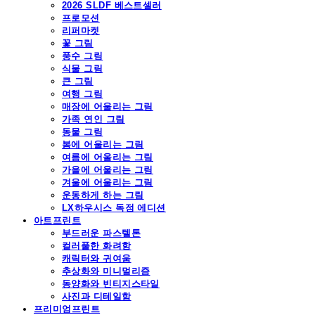
2026 SLDF 베스트셀러
프로모션
리퍼마켓
꽃 그림
풍수 그림
식물 그림
큰 그림
여행 그림
매장에 어울리는 그림
가족 연인 그림
동물 그림
봄에 어울리는 그림
여름에 어울리는 그림
가을에 어울리는 그림
겨울에 어울리는 그림
운동하게 하는 그림
LX하우시스 독점 에디션
아트프린트
부드러운 파스텔톤
컬러풀한 화려함
캐릭터와 귀여움
추상화와 미니멀리즘
동양화와 빈티지스타일
사진과 디테일함
프리미엄프린트