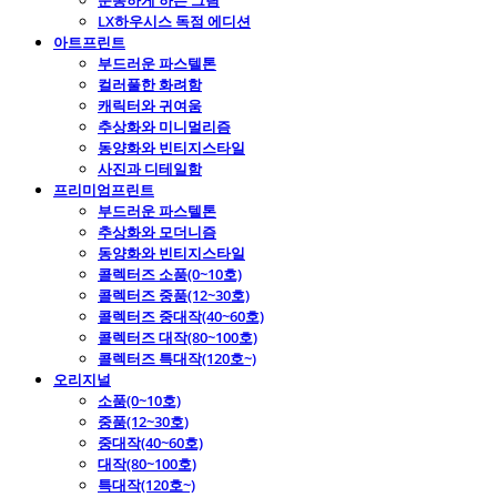
운동하게 하는 그림
LX하우시스 독점 에디션
아트프린트
부드러운 파스텔톤
컬러풀한 화려함
캐릭터와 귀여움
추상화와 미니멀리즘
동양화와 빈티지스타일
사진과 디테일함
프리미엄프린트
부드러운 파스텔톤
추상화와 모더니즘
동양화와 빈티지스타일
콜렉터즈 소품(0~10호)
콜렉터즈 중품(12~30호)
콜렉터즈 중대작(40~60호)
콜렉터즈 대작(80~100호)
콜렉터즈 특대작(120호~)
오리지널
소품(0~10호)
중품(12~30호)
중대작(40~60호)
대작(80~100호)
특대작(120호~)