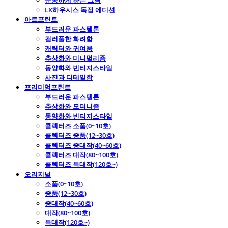
운동하게 하는 그림
LX하우시스 독점 에디션
아트프린트
부드러운 파스텔톤
컬러풀한 화려함
캐릭터와 귀여움
추상화와 미니멀리즘
동양화와 빈티지스타일
사진과 디테일함
프리미엄프린트
부드러운 파스텔톤
추상화와 모더니즘
동양화와 빈티지스타일
콜렉터즈 소품(0~10호)
콜렉터즈 중품(12~30호)
콜렉터즈 중대작(40~60호)
콜렉터즈 대작(80~100호)
콜렉터즈 특대작(120호~)
오리지널
소품(0~10호)
중품(12~30호)
중대작(40~60호)
대작(80~100호)
특대작(120호~)