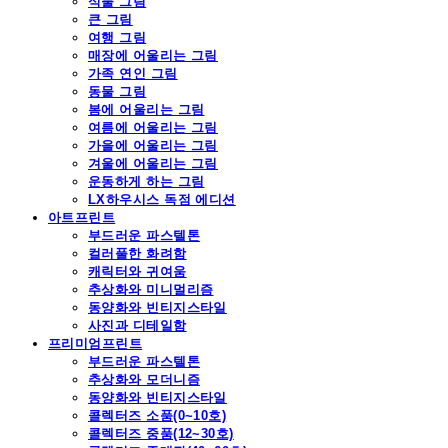
식물 그림
큰 그림
여행 그림
매장에 어울리는 그림
가족 연인 그림
동물 그림
봄에 어울리는 그림
여름에 어울리는 그림
가을에 어울리는 그림
겨울에 어울리는 그림
운동하게 하는 그림
LX하우시스 독점 에디션
아트프린트
부드러운 파스텔톤
컬러풀한 화려함
캐릭터와 귀여움
추상화와 미니멀리즘
동양화와 빈티지스타일
사진과 디테일함
프리미엄프린트
부드러운 파스텔톤
추상화와 모더니즘
동양화와 빈티지스타일
콜렉터즈 소품(0~10호)
콜렉터즈 중품(12~30호)