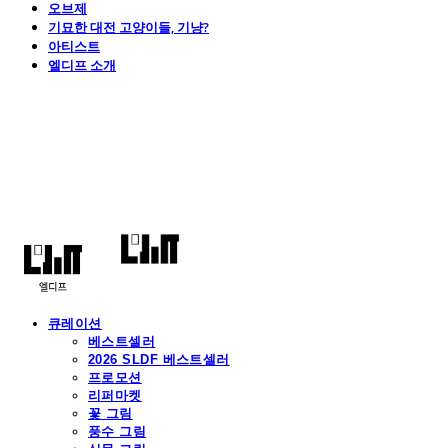
오브제
기묘한 대전 고양이들, 기냥?
아티스트
엘디프 소개
엘디프
큐레이션
베스트셀러
2026 SLDF 베스트셀러
프로모션
리퍼마켓
꽃 그림
풍수 그림