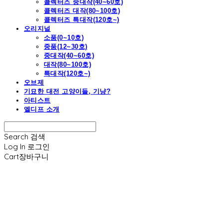
콜렉터즈 중대작(40~60호)
콜렉터즈 대작(80~100호)
콜렉터즈 특대작(120호~)
오리지널
소품(0~10호)
중품(12~30호)
중대작(40~60호)
대작(80~100호)
특대작(120호~)
오브제
기묘한 대전 고양이들, 기냥?
아티스트
엘디프 소개
Search
검색
Log In
로그인
Cart
장바구니
엘디프