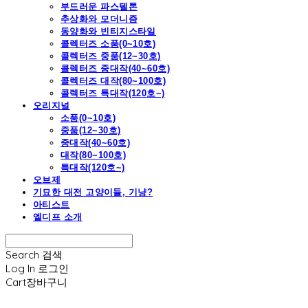
부드러운 파스텔톤
추상화와 모더니즘
동양화와 빈티지스타일
콜렉터즈 소품(0~10호)
콜렉터즈 중품(12~30호)
콜렉터즈 중대작(40~60호)
콜렉터즈 대작(80~100호)
콜렉터즈 특대작(120호~)
오리지널
소품(0~10호)
중품(12~30호)
중대작(40~60호)
대작(80~100호)
특대작(120호~)
오브제
기묘한 대전 고양이들, 기냥?
아티스트
엘디프 소개
Search
검색
Log In
로그인
Cart
장바구니