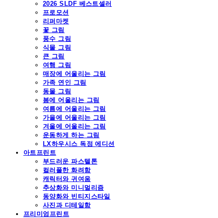
2026 SLDF 베스트셀러
프로모션
리퍼마켓
꽃 그림
풍수 그림
식물 그림
큰 그림
여행 그림
매장에 어울리는 그림
가족 연인 그림
동물 그림
봄에 어울리는 그림
여름에 어울리는 그림
가을에 어울리는 그림
겨울에 어울리는 그림
운동하게 하는 그림
LX하우시스 독점 에디션
아트프린트
부드러운 파스텔톤
컬러풀한 화려함
캐릭터와 귀여움
추상화와 미니멀리즘
동양화와 빈티지스타일
사진과 디테일함
프리미엄프린트