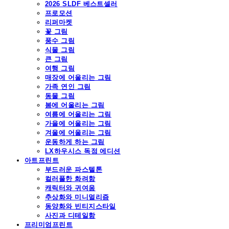
2026 SLDF 베스트셀러
프로모션
리퍼마켓
꽃 그림
풍수 그림
식물 그림
큰 그림
여행 그림
매장에 어울리는 그림
가족 연인 그림
동물 그림
봄에 어울리는 그림
여름에 어울리는 그림
가을에 어울리는 그림
겨울에 어울리는 그림
운동하게 하는 그림
LX하우시스 독점 에디션
아트프린트
부드러운 파스텔톤
컬러풀한 화려함
캐릭터와 귀여움
추상화와 미니멀리즘
동양화와 빈티지스타일
사진과 디테일함
프리미엄프린트