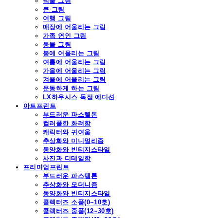
식물 그림
큰 그림
여행 그림
매장에 어울리는 그림
가족 연인 그림
동물 그림
봄에 어울리는 그림
여름에 어울리는 그림
가을에 어울리는 그림
겨울에 어울리는 그림
운동하게 하는 그림
LX하우시스 독점 에디션
아트프린트
부드러운 파스텔톤
컬러풀한 화려함
캐릭터와 귀여움
추상화와 미니멀리즘
동양화와 빈티지스타일
사진과 디테일함
프리미엄프린트
부드러운 파스텔톤
추상화와 모더니즘
동양화와 빈티지스타일
콜렉터즈 소품(0~10호)
콜렉터즈 중품(12~30호)