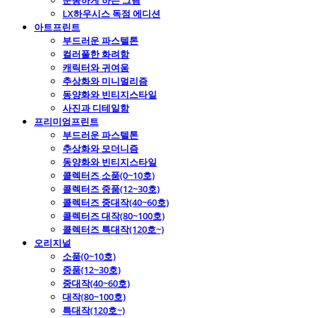
운동하게 하는 그림
LX하우시스 독점 에디션
아트프린트
부드러운 파스텔톤
컬러풀한 화려함
캐릭터와 귀여움
추상화와 미니멀리즘
동양화와 빈티지스타일
사진과 디테일함
프리미엄프린트
부드러운 파스텔톤
추상화와 모더니즘
동양화와 빈티지스타일
콜렉터즈 소품(0~10호)
콜렉터즈 중품(12~30호)
콜렉터즈 중대작(40~60호)
콜렉터즈 대작(80~100호)
콜렉터즈 특대작(120호~)
오리지널
소품(0~10호)
중품(12~30호)
중대작(40~60호)
대작(80~100호)
특대작(120호~)