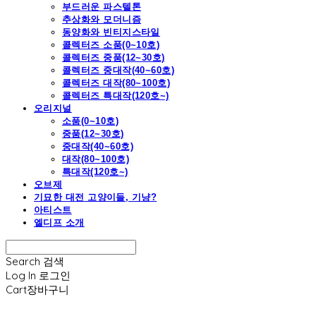
부드러운 파스텔톤
추상화와 모더니즘
동양화와 빈티지스타일
콜렉터즈 소품(0~10호)
콜렉터즈 중품(12~30호)
콜렉터즈 중대작(40~60호)
콜렉터즈 대작(80~100호)
콜렉터즈 특대작(120호~)
오리지널
소품(0~10호)
중품(12~30호)
중대작(40~60호)
대작(80~100호)
특대작(120호~)
오브제
기묘한 대전 고양이들, 기냥?
아티스트
엘디프 소개
Search
검색
Log In
로그인
Cart
장바구니