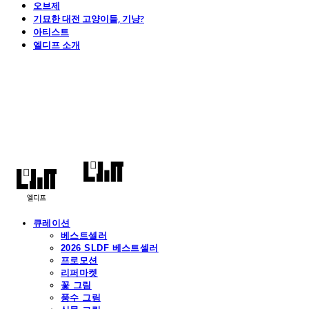
오브제
기묘한 대전 고양이들, 기냥?
아티스트
엘디프 소개
엘디프
큐레이션
베스트셀러
2026 SLDF 베스트셀러
프로모션
리퍼마켓
꽃 그림
풍수 그림