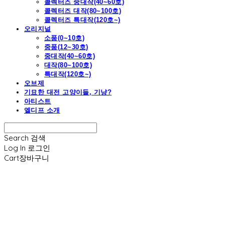
콜렉터즈 중대작(40~60호)
콜렉터즈 대작(80~100호)
콜렉터즈 특대작(120호~)
오리지널
소품(0~10호)
중품(12~30호)
중대작(40~60호)
대작(80~100호)
특대작(120호~)
오브제
기묘한 대전 고양이들, 기냥?
아티스트
엘디프 소개
Search
검색
Log In
로그인
Cart
장바구니
엘디프