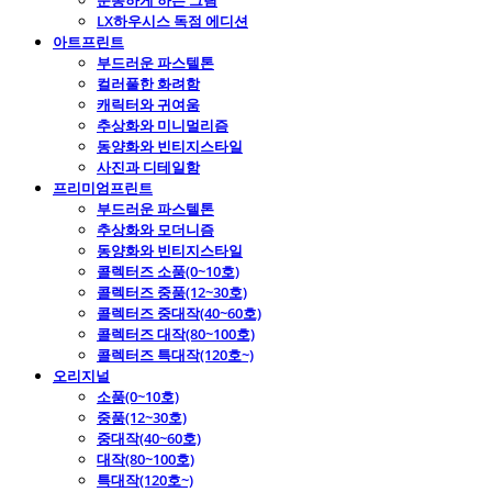
운동하게 하는 그림
LX하우시스 독점 에디션
아트프린트
부드러운 파스텔톤
컬러풀한 화려함
캐릭터와 귀여움
추상화와 미니멀리즘
동양화와 빈티지스타일
사진과 디테일함
프리미엄프린트
부드러운 파스텔톤
추상화와 모더니즘
동양화와 빈티지스타일
콜렉터즈 소품(0~10호)
콜렉터즈 중품(12~30호)
콜렉터즈 중대작(40~60호)
콜렉터즈 대작(80~100호)
콜렉터즈 특대작(120호~)
오리지널
소품(0~10호)
중품(12~30호)
중대작(40~60호)
대작(80~100호)
특대작(120호~)