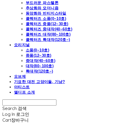
부드러운 파스텔톤
추상화와 모더니즘
동양화와 빈티지스타일
콜렉터즈 소품(0~10호)
콜렉터즈 중품(12~30호)
콜렉터즈 중대작(40~60호)
콜렉터즈 대작(80~100호)
콜렉터즈 특대작(120호~)
오리지널
소품(0~10호)
중품(12~30호)
중대작(40~60호)
대작(80~100호)
특대작(120호~)
오브제
기묘한 대전 고양이들, 기냥?
아티스트
엘디프 소개
Search
검색
Log In
로그인
Cart
장바구니