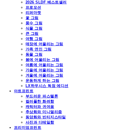
2026 SLDF 베스트셀러
프로모션
리퍼마켓
꽃 그림
풍수 그림
식물 그림
큰 그림
여행 그림
매장에 어울리는 그림
가족 연인 그림
동물 그림
봄에 어울리는 그림
여름에 어울리는 그림
가을에 어울리는 그림
겨울에 어울리는 그림
운동하게 하는 그림
LX하우시스 독점 에디션
아트프린트
부드러운 파스텔톤
컬러풀한 화려함
캐릭터와 귀여움
추상화와 미니멀리즘
동양화와 빈티지스타일
사진과 디테일함
프리미엄프린트