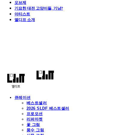
오브제
기묘한 대전 고양이들, 기냥?
아티스트
엘디프 소개
엘디프
큐레이션
베스트셀러
2026 SLDF 베스트셀러
프로모션
리퍼마켓
꽃 그림
풍수 그림