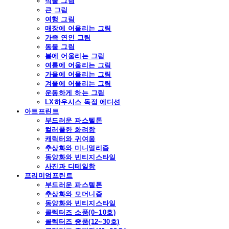
식물 그림
큰 그림
여행 그림
매장에 어울리는 그림
가족 연인 그림
동물 그림
봄에 어울리는 그림
여름에 어울리는 그림
가을에 어울리는 그림
겨울에 어울리는 그림
운동하게 하는 그림
LX하우시스 독점 에디션
아트프린트
부드러운 파스텔톤
컬러풀한 화려함
캐릭터와 귀여움
추상화와 미니멀리즘
동양화와 빈티지스타일
사진과 디테일함
프리미엄프린트
부드러운 파스텔톤
추상화와 모더니즘
동양화와 빈티지스타일
콜렉터즈 소품(0~10호)
콜렉터즈 중품(12~30호)