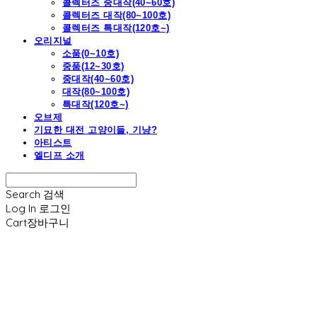
콜렉터즈 중대작(40~60호)
콜렉터즈 대작(80~100호)
콜렉터즈 특대작(120호~)
오리지널
소품(0~10호)
중품(12~30호)
중대작(40~60호)
대작(80~100호)
특대작(120호~)
오브제
기묘한 대전 고양이들, 기냥?
아티스트
엘디프 소개
Search
검색
Log In
로그인
Cart
장바구니
엘디프