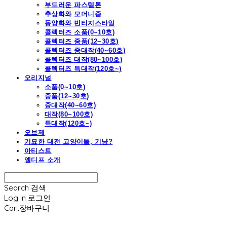
부드러운 파스텔톤
추상화와 모더니즘
동양화와 빈티지스타일
콜렉터즈 소품(0~10호)
콜렉터즈 중품(12~30호)
콜렉터즈 중대작(40~60호)
콜렉터즈 대작(80~100호)
콜렉터즈 특대작(120호~)
오리지널
소품(0~10호)
중품(12~30호)
중대작(40~60호)
대작(80~100호)
특대작(120호~)
오브제
기묘한 대전 고양이들, 기냥?
아티스트
엘디프 소개
Search
검색
Log In
로그인
Cart
장바구니