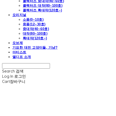
콜렉터즈 중대작(40~60호)
콜렉터즈 대작(80~100호)
콜렉터즈 특대작(120호~)
오리지널
소품(0~10호)
중품(12~30호)
중대작(40~60호)
대작(80~100호)
특대작(120호~)
오브제
기묘한 대전 고양이들, 기냥?
아티스트
엘디프 소개
Search
검색
Log In
로그인
Cart
장바구니
엘디프