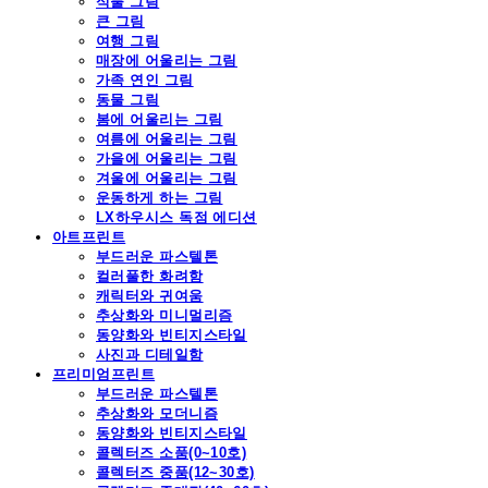
식물 그림
큰 그림
여행 그림
매장에 어울리는 그림
가족 연인 그림
동물 그림
봄에 어울리는 그림
여름에 어울리는 그림
가을에 어울리는 그림
겨울에 어울리는 그림
운동하게 하는 그림
LX하우시스 독점 에디션
아트프린트
부드러운 파스텔톤
컬러풀한 화려함
캐릭터와 귀여움
추상화와 미니멀리즘
동양화와 빈티지스타일
사진과 디테일함
프리미엄프린트
부드러운 파스텔톤
추상화와 모더니즘
동양화와 빈티지스타일
콜렉터즈 소품(0~10호)
콜렉터즈 중품(12~30호)