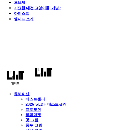
오브제
기묘한 대전 고양이들, 기냥?
아티스트
엘디프 소개
엘디프
큐레이션
베스트셀러
2026 SLDF 베스트셀러
프로모션
리퍼마켓
꽃 그림
풍수 그림