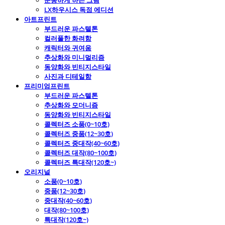
운동하게 하는 그림
LX하우시스 독점 에디션
아트프린트
부드러운 파스텔톤
컬러풀한 화려함
캐릭터와 귀여움
추상화와 미니멀리즘
동양화와 빈티지스타일
사진과 디테일함
프리미엄프린트
부드러운 파스텔톤
추상화와 모더니즘
동양화와 빈티지스타일
콜렉터즈 소품(0~10호)
콜렉터즈 중품(12~30호)
콜렉터즈 중대작(40~60호)
콜렉터즈 대작(80~100호)
콜렉터즈 특대작(120호~)
오리지널
소품(0~10호)
중품(12~30호)
중대작(40~60호)
대작(80~100호)
특대작(120호~)