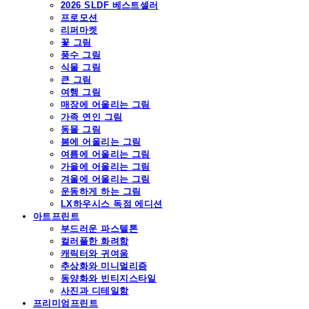
2026 SLDF 베스트셀러
프로모션
리퍼마켓
꽃 그림
풍수 그림
식물 그림
큰 그림
여행 그림
매장에 어울리는 그림
가족 연인 그림
동물 그림
봄에 어울리는 그림
여름에 어울리는 그림
가을에 어울리는 그림
겨울에 어울리는 그림
운동하게 하는 그림
LX하우시스 독점 에디션
아트프린트
부드러운 파스텔톤
컬러풀한 화려함
캐릭터와 귀여움
추상화와 미니멀리즘
동양화와 빈티지스타일
사진과 디테일함
프리미엄프린트