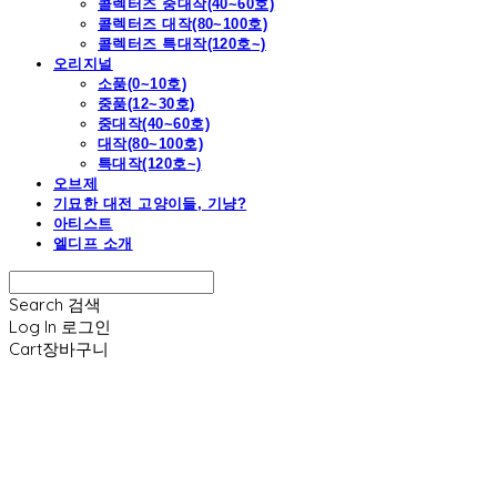
콜렉터즈 중대작(40~60호)
콜렉터즈 대작(80~100호)
콜렉터즈 특대작(120호~)
오리지널
소품(0~10호)
중품(12~30호)
중대작(40~60호)
대작(80~100호)
특대작(120호~)
오브제
기묘한 대전 고양이들, 기냥?
아티스트
엘디프 소개
Search
검색
Log In
로그인
Cart
장바구니
엘디프