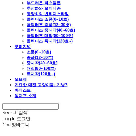
부드러운 파스텔톤
추상화와 모더니즘
동양화와 빈티지스타일
콜렉터즈 소품(0~10호)
콜렉터즈 중품(12~30호)
콜렉터즈 중대작(40~60호)
콜렉터즈 대작(80~100호)
콜렉터즈 특대작(120호~)
오리지널
소품(0~10호)
중품(12~30호)
중대작(40~60호)
대작(80~100호)
특대작(120호~)
오브제
기묘한 대전 고양이들, 기냥?
아티스트
엘디프 소개
Search
검색
Log In
로그인
Cart
장바구니