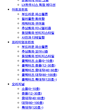
운동하게 하는 그림
LX하우시스 독점 에디션
아트프린트
부드러운 파스텔톤
컬러풀한 화려함
캐릭터와 귀여움
추상화와 미니멀리즘
동양화와 빈티지스타일
사진과 디테일함
프리미엄프린트
부드러운 파스텔톤
추상화와 모더니즘
동양화와 빈티지스타일
콜렉터즈 소품(0~10호)
콜렉터즈 중품(12~30호)
콜렉터즈 중대작(40~60호)
콜렉터즈 대작(80~100호)
콜렉터즈 특대작(120호~)
오리지널
소품(0~10호)
중품(12~30호)
중대작(40~60호)
대작(80~100호)
특대작(120호~)