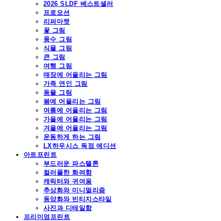
2026 SLDF 베스트셀러
프로모션
리퍼마켓
꽃 그림
풍수 그림
식물 그림
큰 그림
여행 그림
매장에 어울리는 그림
가족 연인 그림
동물 그림
봄에 어울리는 그림
여름에 어울리는 그림
가을에 어울리는 그림
겨울에 어울리는 그림
운동하게 하는 그림
LX하우시스 독점 에디션
아트프린트
부드러운 파스텔톤
컬러풀한 화려함
캐릭터와 귀여움
추상화와 미니멀리즘
동양화와 빈티지스타일
사진과 디테일함
프리미엄프린트