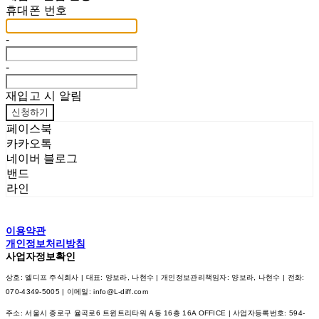
휴대폰 번호
-
-
재입고 시 알림
신청하기
페이스북
카카오톡
네이버 블로그
밴드
라인
이용약관
개인정보처리방침
사업자정보확인
상호: 엘디프 주식회사 | 대표: 양보라, 나현수 | 개인정보관리책임자: 양보라, 나현수 | 전화:
070-4349-5005 | 이메일: info@L-diff.com
주소: 서울시 종로구 율곡로6 트윈트리타워 A동 16층 16A OFFICE | 사업자등록번호:
594-