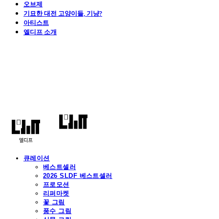
오브제
기묘한 대전 고양이들, 기냥?
아티스트
엘디프 소개
엘디프
큐레이션
베스트셀러
2026 SLDF 베스트셀러
프로모션
리퍼마켓
꽃 그림
풍수 그림