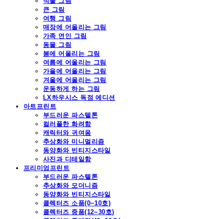
식물 그림
큰 그림
여행 그림
매장에 어울리는 그림
가족 연인 그림
동물 그림
봄에 어울리는 그림
여름에 어울리는 그림
가을에 어울리는 그림
겨울에 어울리는 그림
운동하게 하는 그림
LX하우시스 독점 에디션
아트프린트
부드러운 파스텔톤
컬러풀한 화려함
캐릭터와 귀여움
추상화와 미니멀리즘
동양화와 빈티지스타일
사진과 디테일함
프리미엄프린트
부드러운 파스텔톤
추상화와 모더니즘
동양화와 빈티지스타일
콜렉터즈 소품(0~10호)
콜렉터즈 중품(12~30호)