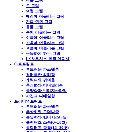
식물 그림
큰 그림
여행 그림
매장에 어울리는 그림
가족 연인 그림
동물 그림
봄에 어울리는 그림
여름에 어울리는 그림
가을에 어울리는 그림
겨울에 어울리는 그림
운동하게 하는 그림
LX하우시스 독점 에디션
아트프린트
부드러운 파스텔톤
컬러풀한 화려함
캐릭터와 귀여움
추상화와 미니멀리즘
동양화와 빈티지스타일
사진과 디테일함
프리미엄프린트
부드러운 파스텔톤
추상화와 모더니즘
동양화와 빈티지스타일
콜렉터즈 소품(0~10호)
콜렉터즈 중품(12~30호)