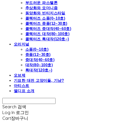
부드러운 파스텔톤
추상화와 모더니즘
동양화와 빈티지스타일
콜렉터즈 소품(0~10호)
콜렉터즈 중품(12~30호)
콜렉터즈 중대작(40~60호)
콜렉터즈 대작(80~100호)
콜렉터즈 특대작(120호~)
오리지널
소품(0~10호)
중품(12~30호)
중대작(40~60호)
대작(80~100호)
특대작(120호~)
오브제
기묘한 대전 고양이들, 기냥?
아티스트
엘디프 소개
Search
검색
Log In
로그인
Cart
장바구니