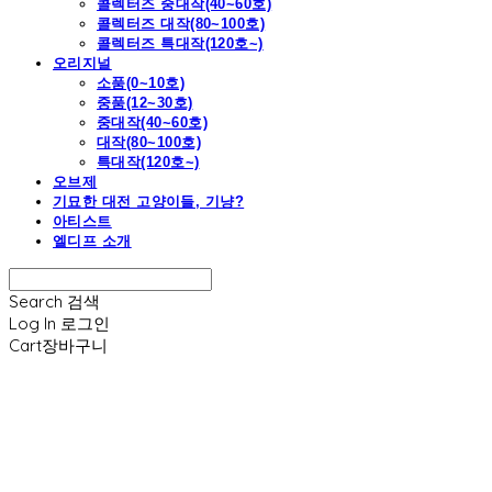
콜렉터즈 중대작(40~60호)
콜렉터즈 대작(80~100호)
콜렉터즈 특대작(120호~)
오리지널
소품(0~10호)
중품(12~30호)
중대작(40~60호)
대작(80~100호)
특대작(120호~)
오브제
기묘한 대전 고양이들, 기냥?
아티스트
엘디프 소개
Search
검색
Log In
로그인
Cart
장바구니
엘디프