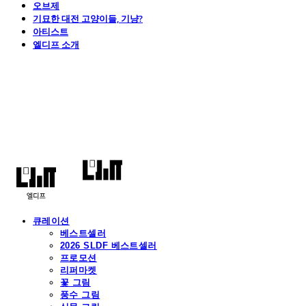
오브제
기묘한 대전 고양이들, 기냥?
아티스트
엘디프 소개
엘디프
큐레이션
베스트셀러
2026 SLDF 베스트셀러
프로모션
리퍼마켓
꽃 그림
풍수 그림