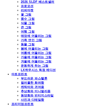
2026 SLDF 베스트셀러
프로모션
리퍼마켓
꽃 그림
풍수 그림
식물 그림
큰 그림
여행 그림
매장에 어울리는 그림
가족 연인 그림
동물 그림
봄에 어울리는 그림
여름에 어울리는 그림
가을에 어울리는 그림
겨울에 어울리는 그림
운동하게 하는 그림
LX하우시스 독점 에디션
아트프린트
부드러운 파스텔톤
컬러풀한 화려함
캐릭터와 귀여움
추상화와 미니멀리즘
동양화와 빈티지스타일
사진과 디테일함
프리미엄프린트