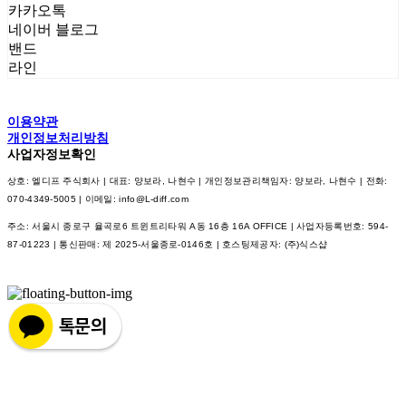
카카오톡
네이버 블로그
밴드
라인
이용약관
개인정보처리방침
사업자정보확인
상호: 엘디프 주식회사 | 대표: 양보라, 나현수 | 개인정보관리책임자: 양보라, 나현수 | 전화:
070-4349-5005 | 이메일: info@L-diff.com
주소: 서울시 종로구 율곡로6 트윈트리타워 A동 16층 16A OFFICE | 사업자등록번호:
594-
87-01223
| 통신판매:
제 2025-서울종로-0146호
| 호스팅제공자: (주)식스샵