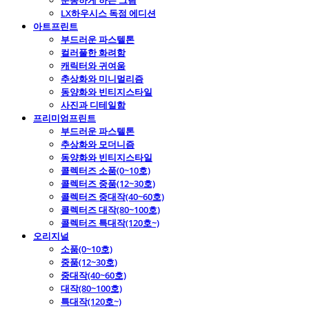
운동하게 하는 그림
LX하우시스 독점 에디션
아트프린트
부드러운 파스텔톤
컬러풀한 화려함
캐릭터와 귀여움
추상화와 미니멀리즘
동양화와 빈티지스타일
사진과 디테일함
프리미엄프린트
부드러운 파스텔톤
추상화와 모더니즘
동양화와 빈티지스타일
콜렉터즈 소품(0~10호)
콜렉터즈 중품(12~30호)
콜렉터즈 중대작(40~60호)
콜렉터즈 대작(80~100호)
콜렉터즈 특대작(120호~)
오리지널
소품(0~10호)
중품(12~30호)
중대작(40~60호)
대작(80~100호)
특대작(120호~)