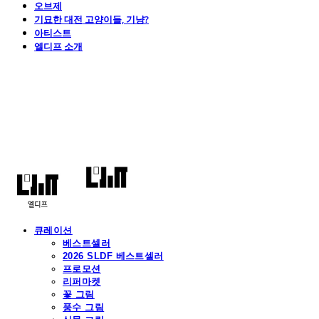
오브제
기묘한 대전 고양이들, 기냥?
아티스트
엘디프 소개
엘디프
큐레이션
베스트셀러
2026 SLDF 베스트셀러
프로모션
리퍼마켓
꽃 그림
풍수 그림