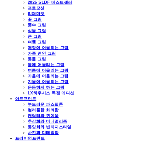
2026 SLDF 베스트셀러
프로모션
리퍼마켓
꽃 그림
풍수 그림
식물 그림
큰 그림
여행 그림
매장에 어울리는 그림
가족 연인 그림
동물 그림
봄에 어울리는 그림
여름에 어울리는 그림
가을에 어울리는 그림
겨울에 어울리는 그림
운동하게 하는 그림
LX하우시스 독점 에디션
아트프린트
부드러운 파스텔톤
컬러풀한 화려함
캐릭터와 귀여움
추상화와 미니멀리즘
동양화와 빈티지스타일
사진과 디테일함
프리미엄프린트