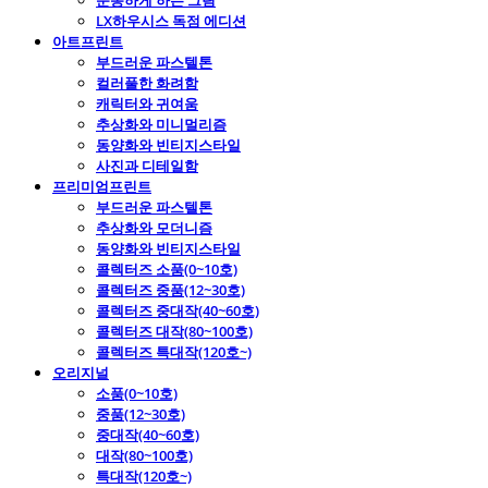
운동하게 하는 그림
LX하우시스 독점 에디션
아트프린트
부드러운 파스텔톤
컬러풀한 화려함
캐릭터와 귀여움
추상화와 미니멀리즘
동양화와 빈티지스타일
사진과 디테일함
프리미엄프린트
부드러운 파스텔톤
추상화와 모더니즘
동양화와 빈티지스타일
콜렉터즈 소품(0~10호)
콜렉터즈 중품(12~30호)
콜렉터즈 중대작(40~60호)
콜렉터즈 대작(80~100호)
콜렉터즈 특대작(120호~)
오리지널
소품(0~10호)
중품(12~30호)
중대작(40~60호)
대작(80~100호)
특대작(120호~)