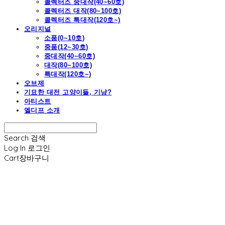
콜렉터즈 중대작(40~60호)
콜렉터즈 대작(80~100호)
콜렉터즈 특대작(120호~)
오리지널
소품(0~10호)
중품(12~30호)
중대작(40~60호)
대작(80~100호)
특대작(120호~)
오브제
기묘한 대전 고양이들, 기냥?
아티스트
엘디프 소개
Search
검색
Log In
로그인
Cart
장바구니
엘디프