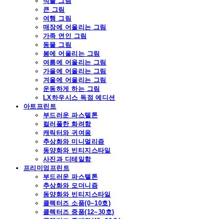
식물 그림
큰 그림
여행 그림
매장에 어울리는 그림
가족 연인 그림
동물 그림
봄에 어울리는 그림
여름에 어울리는 그림
가을에 어울리는 그림
겨울에 어울리는 그림
운동하게 하는 그림
LX하우시스 독점 에디션
아트프린트
부드러운 파스텔톤
컬러풀한 화려함
캐릭터와 귀여움
추상화와 미니멀리즘
동양화와 빈티지스타일
사진과 디테일함
프리미엄프린트
부드러운 파스텔톤
추상화와 모더니즘
동양화와 빈티지스타일
콜렉터즈 소품(0~10호)
콜렉터즈 중품(12~30호)