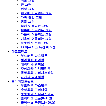
식물 그림
큰 그림
여행 그림
매장에 어울리는 그림
가족 연인 그림
동물 그림
봄에 어울리는 그림
여름에 어울리는 그림
가을에 어울리는 그림
겨울에 어울리는 그림
운동하게 하는 그림
LX하우시스 독점 에디션
아트프린트
부드러운 파스텔톤
컬러풀한 화려함
캐릭터와 귀여움
추상화와 미니멀리즘
동양화와 빈티지스타일
사진과 디테일함
프리미엄프린트
부드러운 파스텔톤
추상화와 모더니즘
동양화와 빈티지스타일
콜렉터즈 소품(0~10호)
콜렉터즈 중품(12~30호)