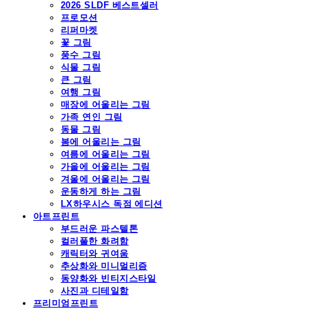
2026 SLDF 베스트셀러
프로모션
리퍼마켓
꽃 그림
풍수 그림
식물 그림
큰 그림
여행 그림
매장에 어울리는 그림
가족 연인 그림
동물 그림
봄에 어울리는 그림
여름에 어울리는 그림
가을에 어울리는 그림
겨울에 어울리는 그림
운동하게 하는 그림
LX하우시스 독점 에디션
아트프린트
부드러운 파스텔톤
컬러풀한 화려함
캐릭터와 귀여움
추상화와 미니멀리즘
동양화와 빈티지스타일
사진과 디테일함
프리미엄프린트