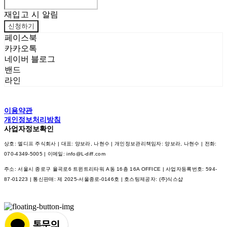
재입고 시 알림
신청하기
페이스북
카카오톡
네이버 블로그
밴드
라인
이용약관
개인정보처리방침
사업자정보확인
상호: 엘디프 주식회사 | 대표: 양보라, 나현수 | 개인정보관리책임자: 양보라, 나현수 | 전화:
070-4349-5005 | 이메일: info@L-diff.com
주소: 서울시 종로구 율곡로6 트윈트리타워 A동 16층 16A OFFICE | 사업자등록번호:
594-
87-01223
| 통신판매:
제 2025-서울종로-0146호
| 호스팅제공자: (주)식스샵