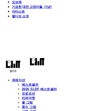
오브제
기묘한 대전 고양이들, 기냥?
아티스트
엘디프 소개
엘디프
큐레이션
베스트셀러
2026 SLDF 베스트셀러
프로모션
리퍼마켓
꽃 그림
풍수 그림