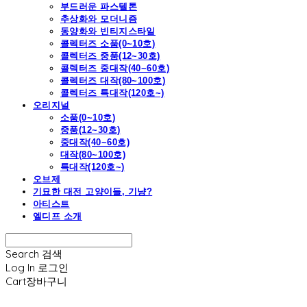
부드러운 파스텔톤
추상화와 모더니즘
동양화와 빈티지스타일
콜렉터즈 소품(0~10호)
콜렉터즈 중품(12~30호)
콜렉터즈 중대작(40~60호)
콜렉터즈 대작(80~100호)
콜렉터즈 특대작(120호~)
오리지널
소품(0~10호)
중품(12~30호)
중대작(40~60호)
대작(80~100호)
특대작(120호~)
오브제
기묘한 대전 고양이들, 기냥?
아티스트
엘디프 소개
Search
검색
Log In
로그인
Cart
장바구니