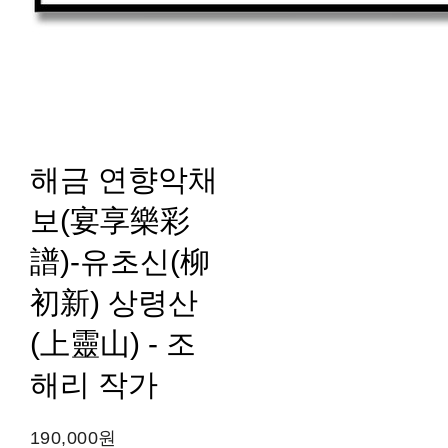
해금 연향악채
보(宴享樂彩
譜)-유초신(柳
初新) 상령산
(上靈山) - 조
해리 작가
190,000원