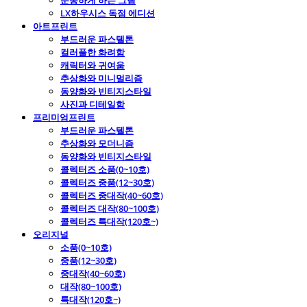
운동하게 하는 그림
LX하우시스 독점 에디션
아트프린트
부드러운 파스텔톤
컬러풀한 화려함
캐릭터와 귀여움
추상화와 미니멀리즘
동양화와 빈티지스타일
사진과 디테일함
프리미엄프린트
부드러운 파스텔톤
추상화와 모더니즘
동양화와 빈티지스타일
콜렉터즈 소품(0~10호)
콜렉터즈 중품(12~30호)
콜렉터즈 중대작(40~60호)
콜렉터즈 대작(80~100호)
콜렉터즈 특대작(120호~)
오리지널
소품(0~10호)
중품(12~30호)
중대작(40~60호)
대작(80~100호)
특대작(120호~)