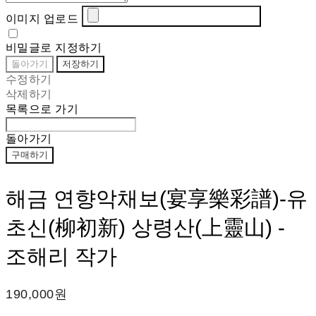
이미지 업로드
비밀글로 지정하기
돌아가기
저장하기
수정하기
삭제하기
목록으로 가기
돌아가기
구매하기
해금 연향악채보(宴享樂彩譜)-유
초신(柳初新) 상령산(上靈山) -
조해리 작가
190,000원