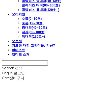
콜렉터즈 중대작(40~60호)
콜렉터즈 대작(80~100호)
콜렉터즈 특대작(120호~)
오리지널
소품(0~10호)
중품(12~30호)
중대작(40~60호)
대작(80~100호)
특대작(120호~)
오브제
기묘한 대전 고양이들, 기냥?
아티스트
엘디프 소개
Search
검색
Log In
로그인
Cart
장바구니
엘디프