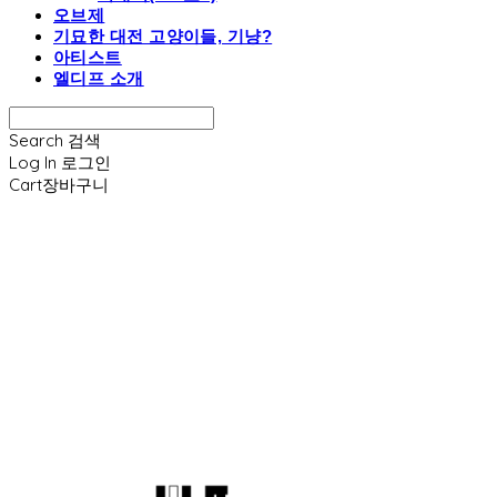
오브제
기묘한 대전 고양이들, 기냥?
아티스트
엘디프 소개
Search
검색
Log In
로그인
Cart
장바구니
엘디프