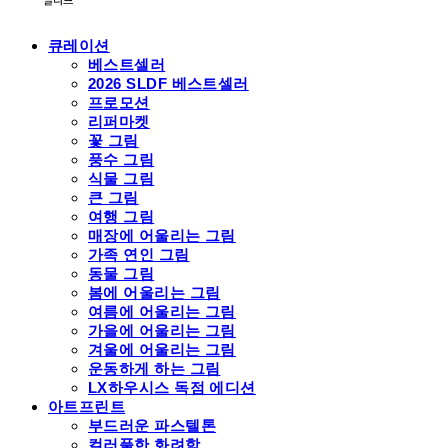
큐레이션
베스트셀러
2026 SLDF 베스트셀러
프로모션
리퍼마켓
꽃 그림
풍수 그림
식물 그림
큰 그림
여행 그림
매장에 어울리는 그림
가족 연인 그림
동물 그림
봄에 어울리는 그림
여름에 어울리는 그림
가을에 어울리는 그림
겨울에 어울리는 그림
운동하게 하는 그림
LX하우시스 독점 에디션
아트프린트
부드러운 파스텔톤
컬러풀한 화려함