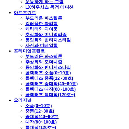
운동하게 하는 그림
LX하우시스 독점 에디션
아트프린트
부드러운 파스텔톤
컬러풀한 화려함
캐릭터와 귀여움
추상화와 미니멀리즘
동양화와 빈티지스타일
사진과 디테일함
프리미엄프린트
부드러운 파스텔톤
추상화와 모더니즘
동양화와 빈티지스타일
콜렉터즈 소품(0~10호)
콜렉터즈 중품(12~30호)
콜렉터즈 중대작(40~60호)
콜렉터즈 대작(80~100호)
콜렉터즈 특대작(120호~)
오리지널
소품(0~10호)
중품(12~30호)
중대작(40~60호)
대작(80~100호)
특대작(120호~)