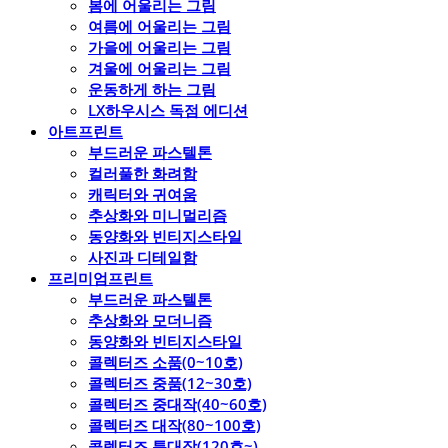
봄에 어울리는 그림
여름에 어울리는 그림
가을에 어울리는 그림
겨울에 어울리는 그림
운동하게 하는 그림
LX하우시스 독점 에디션
아트프린트
부드러운 파스텔톤
컬러풀한 화려함
캐릭터와 귀여움
추상화와 미니멀리즘
동양화와 빈티지스타일
사진과 디테일함
프리미엄프린트
부드러운 파스텔톤
추상화와 모더니즘
동양화와 빈티지스타일
콜렉터즈 소품(0~10호)
콜렉터즈 중품(12~30호)
콜렉터즈 중대작(40~60호)
콜렉터즈 대작(80~100호)
콜렉터즈 특대작(120호~)