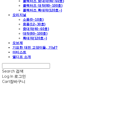
콜렉터즈 중대작(40~60호)
콜렉터즈 대작(80~100호)
콜렉터즈 특대작(120호~)
오리지널
소품(0~10호)
중품(12~30호)
중대작(40~60호)
대작(80~100호)
특대작(120호~)
오브제
기묘한 대전 고양이들, 기냥?
아티스트
엘디프 소개
Search
검색
Log In
로그인
Cart
장바구니
엘디프