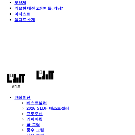
오브제
기묘한 대전 고양이들, 기냥?
아티스트
엘디프 소개
엘디프
큐레이션
베스트셀러
2026 SLDF 베스트셀러
프로모션
리퍼마켓
꽃 그림
풍수 그림