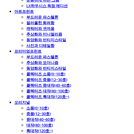
운동하게 하는 그림
LX하우시스 독점 에디션
아트프린트
부드러운 파스텔톤
컬러풀한 화려함
캐릭터와 귀여움
추상화와 미니멀리즘
동양화와 빈티지스타일
사진과 디테일함
프리미엄프린트
부드러운 파스텔톤
추상화와 모더니즘
동양화와 빈티지스타일
콜렉터즈 소품(0~10호)
콜렉터즈 중품(12~30호)
콜렉터즈 중대작(40~60호)
콜렉터즈 대작(80~100호)
콜렉터즈 특대작(120호~)
오리지널
소품(0~10호)
중품(12~30호)
중대작(40~60호)
대작(80~100호)
특대작(120호~)