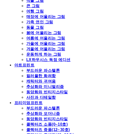
식물 그림
큰 그림
여행 그림
매장에 어울리는 그림
가족 연인 그림
동물 그림
봄에 어울리는 그림
여름에 어울리는 그림
가을에 어울리는 그림
겨울에 어울리는 그림
운동하게 하는 그림
LX하우시스 독점 에디션
아트프린트
부드러운 파스텔톤
컬러풀한 화려함
캐릭터와 귀여움
추상화와 미니멀리즘
동양화와 빈티지스타일
사진과 디테일함
프리미엄프린트
부드러운 파스텔톤
추상화와 모더니즘
동양화와 빈티지스타일
콜렉터즈 소품(0~10호)
콜렉터즈 중품(12~30호)