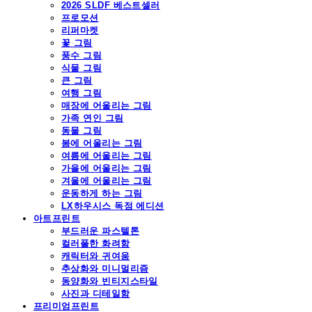
2026 SLDF 베스트셀러
프로모션
리퍼마켓
꽃 그림
풍수 그림
식물 그림
큰 그림
여행 그림
매장에 어울리는 그림
가족 연인 그림
동물 그림
봄에 어울리는 그림
여름에 어울리는 그림
가을에 어울리는 그림
겨울에 어울리는 그림
운동하게 하는 그림
LX하우시스 독점 에디션
아트프린트
부드러운 파스텔톤
컬러풀한 화려함
캐릭터와 귀여움
추상화와 미니멀리즘
동양화와 빈티지스타일
사진과 디테일함
프리미엄프린트