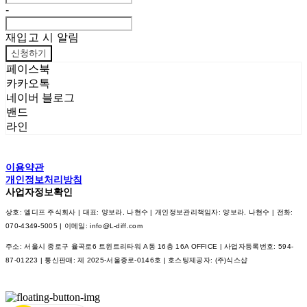
-
재입고 시 알림
신청하기
페이스북
카카오톡
네이버 블로그
밴드
라인
이용약관
개인정보처리방침
사업자정보확인
상호: 엘디프 주식회사 | 대표: 양보라, 나현수 | 개인정보관리책임자: 양보라, 나현수 | 전화:
070-4349-5005 | 이메일: info@L-diff.com
주소: 서울시 종로구 율곡로6 트윈트리타워 A동 16층 16A OFFICE | 사업자등록번호:
594-
87-01223
| 통신판매:
제 2025-서울종로-0146호
| 호스팅제공자: (주)식스샵