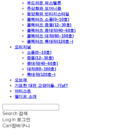
부드러운 파스텔톤
추상화와 모더니즘
동양화와 빈티지스타일
콜렉터즈 소품(0~10호)
콜렉터즈 중품(12~30호)
콜렉터즈 중대작(40~60호)
콜렉터즈 대작(80~100호)
콜렉터즈 특대작(120호~)
오리지널
소품(0~10호)
중품(12~30호)
중대작(40~60호)
대작(80~100호)
특대작(120호~)
오브제
기묘한 대전 고양이들, 기냥?
아티스트
엘디프 소개
Search
검색
Log In
로그인
Cart
장바구니