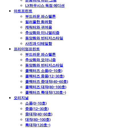
운동하게 하는 그림
LX하우시스 독점 에디션
아트프린트
부드러운 파스텔톤
컬러풀한 화려함
캐릭터와 귀여움
추상화와 미니멀리즘
동양화와 빈티지스타일
사진과 디테일함
프리미엄프린트
부드러운 파스텔톤
추상화와 모더니즘
동양화와 빈티지스타일
콜렉터즈 소품(0~10호)
콜렉터즈 중품(12~30호)
콜렉터즈 중대작(40~60호)
콜렉터즈 대작(80~100호)
콜렉터즈 특대작(120호~)
오리지널
소품(0~10호)
중품(12~30호)
중대작(40~60호)
대작(80~100호)
특대작(120호~)