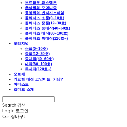
부드러운 파스텔톤
추상화와 모더니즘
동양화와 빈티지스타일
콜렉터즈 소품(0~10호)
콜렉터즈 중품(12~30호)
콜렉터즈 중대작(40~60호)
콜렉터즈 대작(80~100호)
콜렉터즈 특대작(120호~)
오리지널
소품(0~10호)
중품(12~30호)
중대작(40~60호)
대작(80~100호)
특대작(120호~)
오브제
기묘한 대전 고양이들, 기냥?
아티스트
엘디프 소개
Search
검색
Log In
로그인
Cart
장바구니