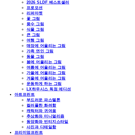
2026 SLDF 베스트셀러
프로모션
리퍼마켓
꽃 그림
풍수 그림
식물 그림
큰 그림
여행 그림
매장에 어울리는 그림
가족 연인 그림
동물 그림
봄에 어울리는 그림
여름에 어울리는 그림
가을에 어울리는 그림
겨울에 어울리는 그림
운동하게 하는 그림
LX하우시스 독점 에디션
아트프린트
부드러운 파스텔톤
컬러풀한 화려함
캐릭터와 귀여움
추상화와 미니멀리즘
동양화와 빈티지스타일
사진과 디테일함
프리미엄프린트