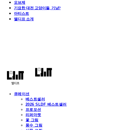
오브제
기묘한 대전 고양이들, 기냥?
아티스트
엘디프 소개
엘디프
큐레이션
베스트셀러
2026 SLDF 베스트셀러
프로모션
리퍼마켓
꽃 그림
풍수 그림