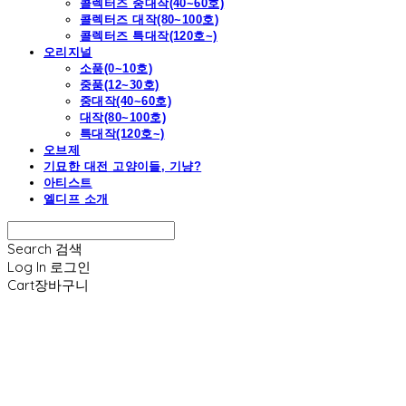
콜렉터즈 중대작(40~60호)
콜렉터즈 대작(80~100호)
콜렉터즈 특대작(120호~)
오리지널
소품(0~10호)
중품(12~30호)
중대작(40~60호)
대작(80~100호)
특대작(120호~)
오브제
기묘한 대전 고양이들, 기냥?
아티스트
엘디프 소개
Search
검색
Log In
로그인
Cart
장바구니
엘디프