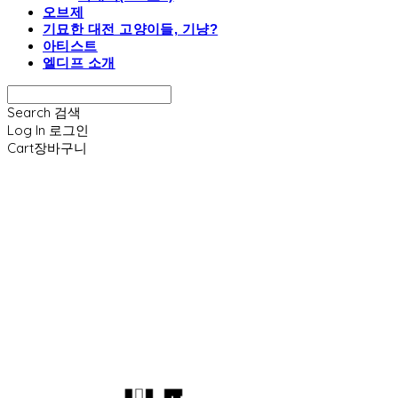
오브제
기묘한 대전 고양이들, 기냥?
아티스트
엘디프 소개
Search
검색
Log In
로그인
Cart
장바구니
엘디프