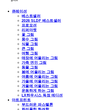
큐레이션
베스트셀러
2026 SLDF 베스트셀러
프로모션
리퍼마켓
꽃 그림
풍수 그림
식물 그림
큰 그림
여행 그림
매장에 어울리는 그림
가족 연인 그림
동물 그림
봄에 어울리는 그림
여름에 어울리는 그림
가을에 어울리는 그림
겨울에 어울리는 그림
운동하게 하는 그림
LX하우시스 독점 에디션
아트프린트
부드러운 파스텔톤
컬러풀한 화려함