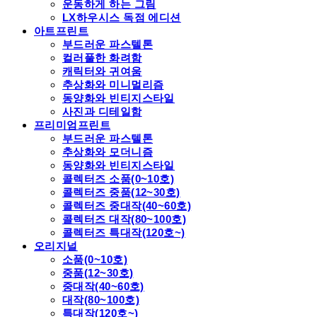
운동하게 하는 그림
LX하우시스 독점 에디션
아트프린트
부드러운 파스텔톤
컬러풀한 화려함
캐릭터와 귀여움
추상화와 미니멀리즘
동양화와 빈티지스타일
사진과 디테일함
프리미엄프린트
부드러운 파스텔톤
추상화와 모더니즘
동양화와 빈티지스타일
콜렉터즈 소품(0~10호)
콜렉터즈 중품(12~30호)
콜렉터즈 중대작(40~60호)
콜렉터즈 대작(80~100호)
콜렉터즈 특대작(120호~)
오리지널
소품(0~10호)
중품(12~30호)
중대작(40~60호)
대작(80~100호)
특대작(120호~)