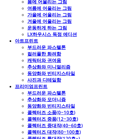
봄에 어울리는 그림
여름에 어울리는 그림
가을에 어울리는 그림
겨울에 어울리는 그림
운동하게 하는 그림
LX하우시스 독점 에디션
아트프린트
부드러운 파스텔톤
컬러풀한 화려함
캐릭터와 귀여움
추상화와 미니멀리즘
동양화와 빈티지스타일
사진과 디테일함
프리미엄프린트
부드러운 파스텔톤
추상화와 모더니즘
동양화와 빈티지스타일
콜렉터즈 소품(0~10호)
콜렉터즈 중품(12~30호)
콜렉터즈 중대작(40~60호)
콜렉터즈 대작(80~100호)
콜렉터즈 특대작(120호~)