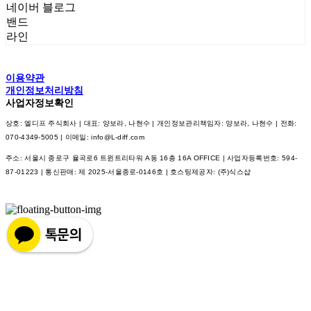
네이버 블로그
밴드
라인
이용약관
개인정보처리방침
사업자정보확인
상호: 엘디프 주식회사 | 대표: 양보라, 나현수 | 개인정보관리책임자: 양보라, 나현수 | 전화:
070-4349-5005 | 이메일: info@L-diff.com
주소: 서울시 종로구 율곡로6 트윈트리타워 A동 16층 16A OFFICE | 사업자등록번호:
594-
87-01223
| 통신판매:
제 2025-서울종로-0146호
| 호스팅제공자: (주)식스샵