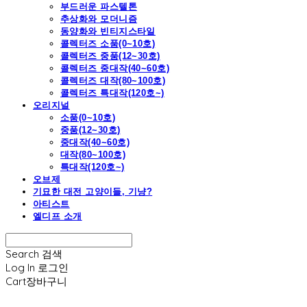
부드러운 파스텔톤
추상화와 모더니즘
동양화와 빈티지스타일
콜렉터즈 소품(0~10호)
콜렉터즈 중품(12~30호)
콜렉터즈 중대작(40~60호)
콜렉터즈 대작(80~100호)
콜렉터즈 특대작(120호~)
오리지널
소품(0~10호)
중품(12~30호)
중대작(40~60호)
대작(80~100호)
특대작(120호~)
오브제
기묘한 대전 고양이들, 기냥?
아티스트
엘디프 소개
Search
검색
Log In
로그인
Cart
장바구니