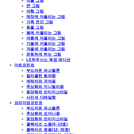
식물 그림
큰 그림
여행 그림
매장에 어울리는 그림
가족 연인 그림
동물 그림
봄에 어울리는 그림
여름에 어울리는 그림
가을에 어울리는 그림
겨울에 어울리는 그림
운동하게 하는 그림
LX하우시스 독점 에디션
아트프린트
부드러운 파스텔톤
컬러풀한 화려함
캐릭터와 귀여움
추상화와 미니멀리즘
동양화와 빈티지스타일
사진과 디테일함
프리미엄프린트
부드러운 파스텔톤
추상화와 모더니즘
동양화와 빈티지스타일
콜렉터즈 소품(0~10호)
콜렉터즈 중품(12~30호)