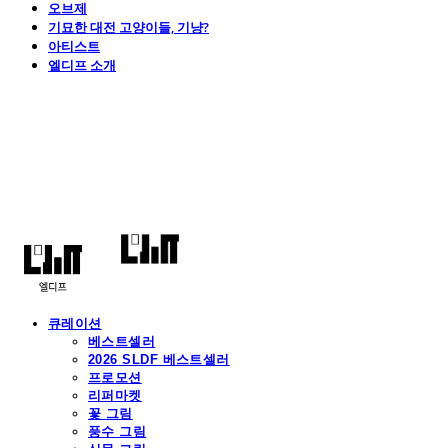
오브제
기묘한 대전 고양이들, 기냥?
아티스트
엘디프 소개
엘디프
큐레이션
베스트셀러
2026 SLDF 베스트셀러
프로모션
리퍼마켓
꽃 그림
풍수 그림