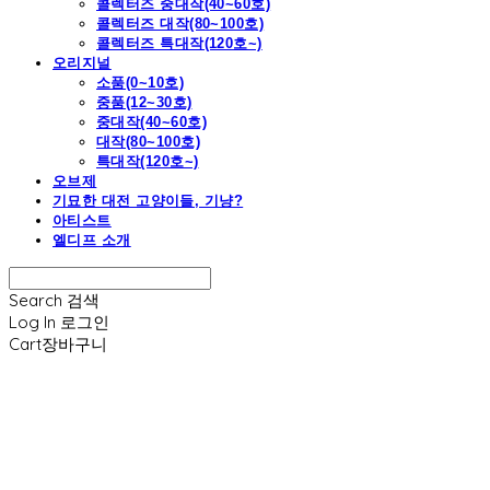
콜렉터즈 중대작(40~60호)
콜렉터즈 대작(80~100호)
콜렉터즈 특대작(120호~)
오리지널
소품(0~10호)
중품(12~30호)
중대작(40~60호)
대작(80~100호)
특대작(120호~)
오브제
기묘한 대전 고양이들, 기냥?
아티스트
엘디프 소개
Search
검색
Log In
로그인
Cart
장바구니
엘디프