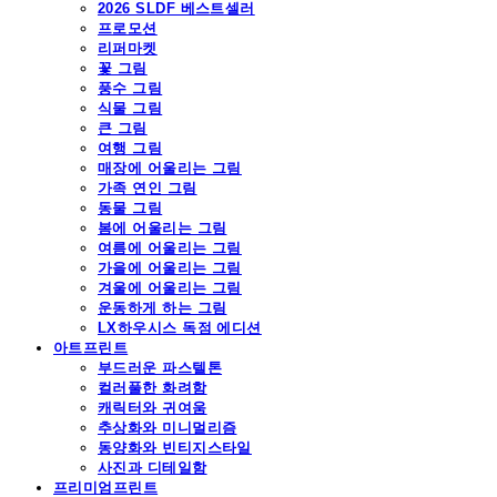
2026 SLDF 베스트셀러
프로모션
리퍼마켓
꽃 그림
풍수 그림
식물 그림
큰 그림
여행 그림
매장에 어울리는 그림
가족 연인 그림
동물 그림
봄에 어울리는 그림
여름에 어울리는 그림
가을에 어울리는 그림
겨울에 어울리는 그림
운동하게 하는 그림
LX하우시스 독점 에디션
아트프린트
부드러운 파스텔톤
컬러풀한 화려함
캐릭터와 귀여움
추상화와 미니멀리즘
동양화와 빈티지스타일
사진과 디테일함
프리미엄프린트