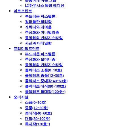
운동하게 하는 그림
LX하우시스 독점 에디션
아트프린트
부드러운 파스텔톤
컬러풀한 화려함
캐릭터와 귀여움
추상화와 미니멀리즘
동양화와 빈티지스타일
사진과 디테일함
프리미엄프린트
부드러운 파스텔톤
추상화와 모더니즘
동양화와 빈티지스타일
콜렉터즈 소품(0~10호)
콜렉터즈 중품(12~30호)
콜렉터즈 중대작(40~60호)
콜렉터즈 대작(80~100호)
콜렉터즈 특대작(120호~)
오리지널
소품(0~10호)
중품(12~30호)
중대작(40~60호)
대작(80~100호)
특대작(120호~)