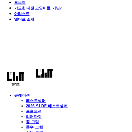
오브제
기묘한 대전 고양이들, 기냥?
아티스트
엘디프 소개
엘디프
큐레이션
베스트셀러
2026 SLDF 베스트셀러
프로모션
리퍼마켓
꽃 그림
풍수 그림