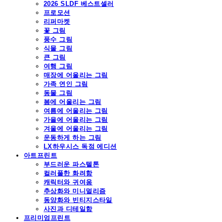
2026 SLDF 베스트셀러
프로모션
리퍼마켓
꽃 그림
풍수 그림
식물 그림
큰 그림
여행 그림
매장에 어울리는 그림
가족 연인 그림
동물 그림
봄에 어울리는 그림
여름에 어울리는 그림
가을에 어울리는 그림
겨울에 어울리는 그림
운동하게 하는 그림
LX하우시스 독점 에디션
아트프린트
부드러운 파스텔톤
컬러풀한 화려함
캐릭터와 귀여움
추상화와 미니멀리즘
동양화와 빈티지스타일
사진과 디테일함
프리미엄프린트