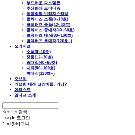
부드러운 파스텔톤
추상화와 모더니즘
동양화와 빈티지스타일
콜렉터즈 소품(0~10호)
콜렉터즈 중품(12~30호)
콜렉터즈 중대작(40~60호)
콜렉터즈 대작(80~100호)
콜렉터즈 특대작(120호~)
오리지널
소품(0~10호)
중품(12~30호)
중대작(40~60호)
대작(80~100호)
특대작(120호~)
오브제
기묘한 대전 고양이들, 기냥?
아티스트
엘디프 소개
Search
검색
Log In
로그인
Cart
장바구니