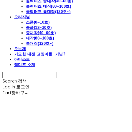
콜렉터즈 중대작(40~60호)
콜렉터즈 대작(80~100호)
콜렉터즈 특대작(120호~)
오리지널
소품(0~10호)
중품(12~30호)
중대작(40~60호)
대작(80~100호)
특대작(120호~)
오브제
기묘한 대전 고양이들, 기냥?
아티스트
엘디프 소개
Search
검색
Log In
로그인
Cart
장바구니
엘디프