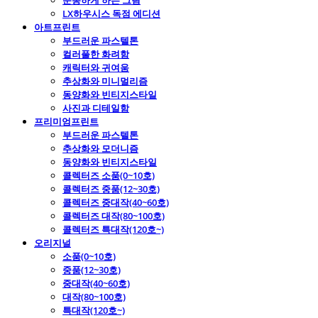
운동하게 하는 그림
LX하우시스 독점 에디션
아트프린트
부드러운 파스텔톤
컬러풀한 화려함
캐릭터와 귀여움
추상화와 미니멀리즘
동양화와 빈티지스타일
사진과 디테일함
프리미엄프린트
부드러운 파스텔톤
추상화와 모더니즘
동양화와 빈티지스타일
콜렉터즈 소품(0~10호)
콜렉터즈 중품(12~30호)
콜렉터즈 중대작(40~60호)
콜렉터즈 대작(80~100호)
콜렉터즈 특대작(120호~)
오리지널
소품(0~10호)
중품(12~30호)
중대작(40~60호)
대작(80~100호)
특대작(120호~)