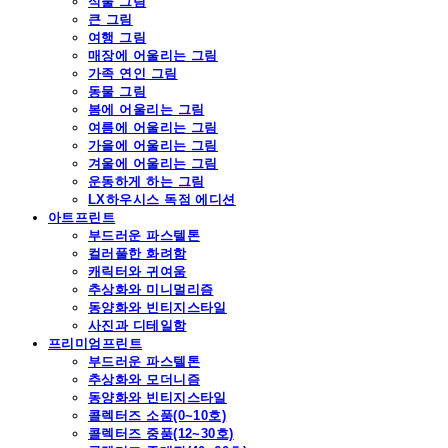
식물 그림
큰 그림
여행 그림
매장에 어울리는 그림
가족 연인 그림
동물 그림
봄에 어울리는 그림
여름에 어울리는 그림
가을에 어울리는 그림
겨울에 어울리는 그림
운동하게 하는 그림
LX하우시스 독점 에디션
아트프린트
부드러운 파스텔톤
컬러풀한 화려함
캐릭터와 귀여움
추상화와 미니멀리즘
동양화와 빈티지스타일
사진과 디테일함
프리미엄프린트
부드러운 파스텔톤
추상화와 모더니즘
동양화와 빈티지스타일
콜렉터즈 소품(0~10호)
콜렉터즈 중품(12~30호)