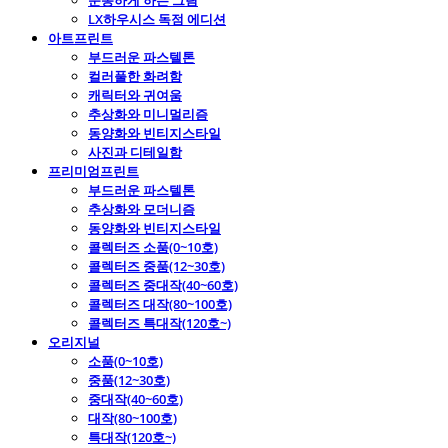
운동하게 하는 그림
LX하우시스 독점 에디션
아트프린트
부드러운 파스텔톤
컬러풀한 화려함
캐릭터와 귀여움
추상화와 미니멀리즘
동양화와 빈티지스타일
사진과 디테일함
프리미엄프린트
부드러운 파스텔톤
추상화와 모더니즘
동양화와 빈티지스타일
콜렉터즈 소품(0~10호)
콜렉터즈 중품(12~30호)
콜렉터즈 중대작(40~60호)
콜렉터즈 대작(80~100호)
콜렉터즈 특대작(120호~)
오리지널
소품(0~10호)
중품(12~30호)
중대작(40~60호)
대작(80~100호)
특대작(120호~)