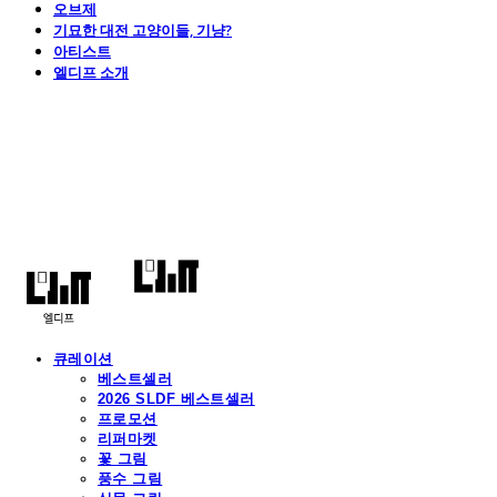
오브제
기묘한 대전 고양이들, 기냥?
아티스트
엘디프 소개
엘디프
큐레이션
베스트셀러
2026 SLDF 베스트셀러
프로모션
리퍼마켓
꽃 그림
풍수 그림