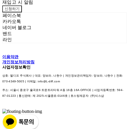
재입고 시 알림
신청하기
페이스북
카카오톡
네이버 블로그
밴드
라인
이용약관
개인정보처리방침
사업자정보확인
상호: 엘디프 주식회사 | 대표: 양보라, 나현수 | 개인정보관리책임자: 양보라, 나현수 | 전화:
070-4349-5005 | 이메일: info@L-diff.com
주소: 서울시 종로구 율곡로6 트윈트리타워 A동 16층 16A OFFICE | 사업자등록번호:
594-
87-01223
| 통신판매:
제 2025-서울종로-0146호
| 호스팅제공자: (주)식스샵