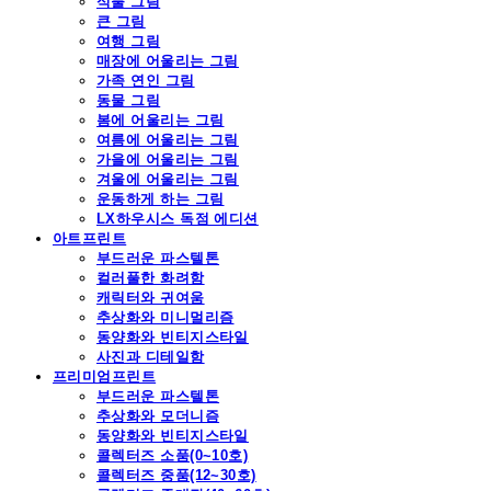
식물 그림
큰 그림
여행 그림
매장에 어울리는 그림
가족 연인 그림
동물 그림
봄에 어울리는 그림
여름에 어울리는 그림
가을에 어울리는 그림
겨울에 어울리는 그림
운동하게 하는 그림
LX하우시스 독점 에디션
아트프린트
부드러운 파스텔톤
컬러풀한 화려함
캐릭터와 귀여움
추상화와 미니멀리즘
동양화와 빈티지스타일
사진과 디테일함
프리미엄프린트
부드러운 파스텔톤
추상화와 모더니즘
동양화와 빈티지스타일
콜렉터즈 소품(0~10호)
콜렉터즈 중품(12~30호)