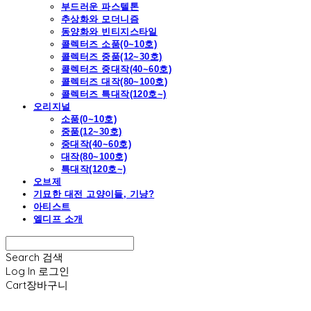
부드러운 파스텔톤
추상화와 모더니즘
동양화와 빈티지스타일
콜렉터즈 소품(0~10호)
콜렉터즈 중품(12~30호)
콜렉터즈 중대작(40~60호)
콜렉터즈 대작(80~100호)
콜렉터즈 특대작(120호~)
오리지널
소품(0~10호)
중품(12~30호)
중대작(40~60호)
대작(80~100호)
특대작(120호~)
오브제
기묘한 대전 고양이들, 기냥?
아티스트
엘디프 소개
Search
검색
Log In
로그인
Cart
장바구니