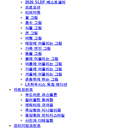
2026 SLDF 베스트셀러
프로모션
리퍼마켓
꽃 그림
풍수 그림
식물 그림
큰 그림
여행 그림
매장에 어울리는 그림
가족 연인 그림
동물 그림
봄에 어울리는 그림
여름에 어울리는 그림
가을에 어울리는 그림
겨울에 어울리는 그림
운동하게 하는 그림
LX하우시스 독점 에디션
아트프린트
부드러운 파스텔톤
컬러풀한 화려함
캐릭터와 귀여움
추상화와 미니멀리즘
동양화와 빈티지스타일
사진과 디테일함
프리미엄프린트