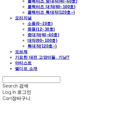
콜렉터즈 중대작(40~60호)
콜렉터즈 대작(80~100호)
콜렉터즈 특대작(120호~)
오리지널
소품(0~10호)
중품(12~30호)
중대작(40~60호)
대작(80~100호)
특대작(120호~)
오브제
기묘한 대전 고양이들, 기냥?
아티스트
엘디프 소개
Search
검색
Log In
로그인
Cart
장바구니
엘디프