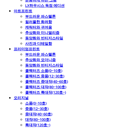
운동하게 하는 그림
LX하우시스 독점 에디션
아트프린트
부드러운 파스텔톤
컬러풀한 화려함
캐릭터와 귀여움
추상화와 미니멀리즘
동양화와 빈티지스타일
사진과 디테일함
프리미엄프린트
부드러운 파스텔톤
추상화와 모더니즘
동양화와 빈티지스타일
콜렉터즈 소품(0~10호)
콜렉터즈 중품(12~30호)
콜렉터즈 중대작(40~60호)
콜렉터즈 대작(80~100호)
콜렉터즈 특대작(120호~)
오리지널
소품(0~10호)
중품(12~30호)
중대작(40~60호)
대작(80~100호)
특대작(120호~)