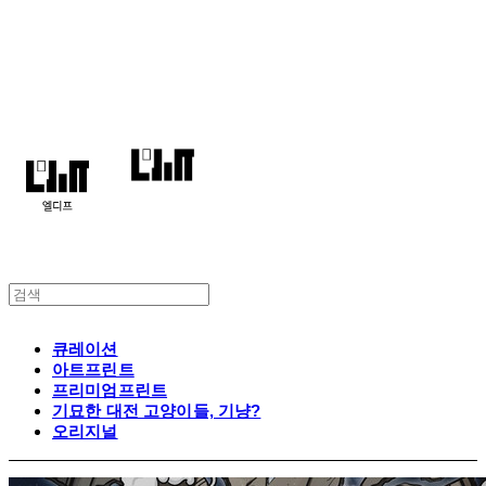
엘디프
큐레이션
아트프린트
프리미엄프린트
기묘한 대전 고양이들, 기냥?
오리지널