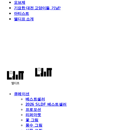
오브제
기묘한 대전 고양이들, 기냥?
아티스트
엘디프 소개
엘디프
큐레이션
베스트셀러
2026 SLDF 베스트셀러
프로모션
리퍼마켓
꽃 그림
풍수 그림