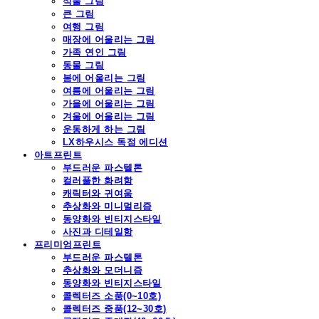
식물 그림
큰 그림
여행 그림
매장에 어울리는 그림
가족 연인 그림
동물 그림
봄에 어울리는 그림
여름에 어울리는 그림
가을에 어울리는 그림
겨울에 어울리는 그림
운동하게 하는 그림
LX하우시스 독점 에디션
아트프린트
부드러운 파스텔톤
컬러풀한 화려함
캐릭터와 귀여움
추상화와 미니멀리즘
동양화와 빈티지스타일
사진과 디테일함
프리미엄프린트
부드러운 파스텔톤
추상화와 모더니즘
동양화와 빈티지스타일
콜렉터즈 소품(0~10호)
콜렉터즈 중품(12~30호)