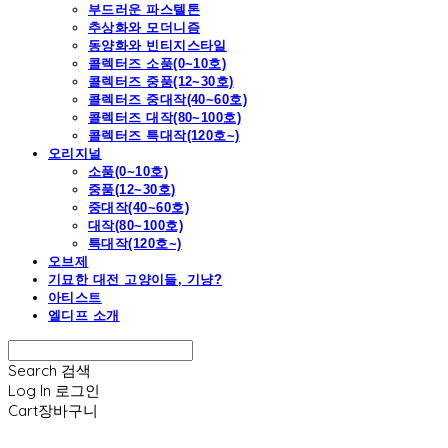
부드러운 파스텔톤
추상화와 모더니즘
동양화와 빈티지스타일
콜렉터즈 소품(0~10호)
콜렉터즈 중품(12~30호)
콜렉터즈 중대작(40~60호)
콜렉터즈 대작(80~100호)
콜렉터즈 특대작(120호~)
오리지널
소품(0~10호)
중품(12~30호)
중대작(40~60호)
대작(80~100호)
특대작(120호~)
오브제
기묘한 대전 고양이들, 기냥?
아티스트
엘디프 소개
Search
검색
Log In
로그인
Cart
장바구니