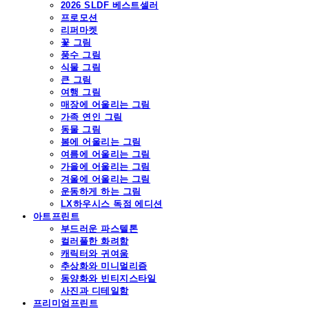
2026 SLDF 베스트셀러
프로모션
리퍼마켓
꽃 그림
풍수 그림
식물 그림
큰 그림
여행 그림
매장에 어울리는 그림
가족 연인 그림
동물 그림
봄에 어울리는 그림
여름에 어울리는 그림
가을에 어울리는 그림
겨울에 어울리는 그림
운동하게 하는 그림
LX하우시스 독점 에디션
아트프린트
부드러운 파스텔톤
컬러풀한 화려함
캐릭터와 귀여움
추상화와 미니멀리즘
동양화와 빈티지스타일
사진과 디테일함
프리미엄프린트