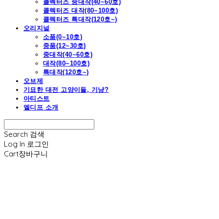
콜렉터즈 중대작(40~60호)
콜렉터즈 대작(80~100호)
콜렉터즈 특대작(120호~)
오리지널
소품(0~10호)
중품(12~30호)
중대작(40~60호)
대작(80~100호)
특대작(120호~)
오브제
기묘한 대전 고양이들, 기냥?
아티스트
엘디프 소개
Search
검색
Log In
로그인
Cart
장바구니
엘디프