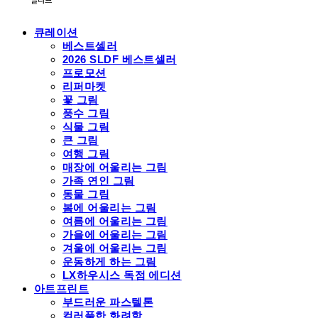
큐레이션
베스트셀러
2026 SLDF 베스트셀러
프로모션
리퍼마켓
꽃 그림
풍수 그림
식물 그림
큰 그림
여행 그림
매장에 어울리는 그림
가족 연인 그림
동물 그림
봄에 어울리는 그림
여름에 어울리는 그림
가을에 어울리는 그림
겨울에 어울리는 그림
운동하게 하는 그림
LX하우시스 독점 에디션
아트프린트
부드러운 파스텔톤
컬러풀한 화려함