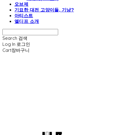
오브제
기묘한 대전 고양이들, 기냥?
아티스트
엘디프 소개
Search
검색
Log In
로그인
Cart
장바구니
엘디프