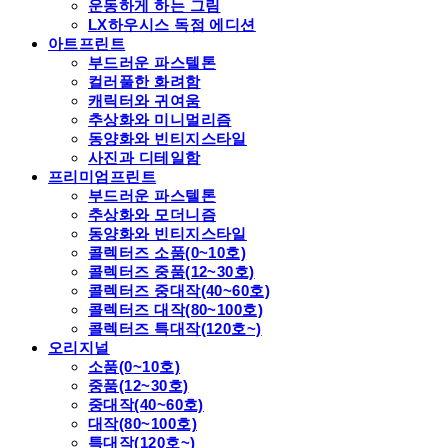
운동하게 하는 그림
LX하우시스 독점 에디션
아트프린트
부드러운 파스텔톤
컬러풀한 화려함
캐릭터와 귀여움
추상화와 미니멀리즘
동양화와 빈티지스타일
사진과 디테일함
프리미엄프린트
부드러운 파스텔톤
추상화와 모더니즘
동양화와 빈티지스타일
콜렉터즈 소품(0~10호)
콜렉터즈 중품(12~30호)
콜렉터즈 중대작(40~60호)
콜렉터즈 대작(80~100호)
콜렉터즈 특대작(120호~)
오리지널
소품(0~10호)
중품(12~30호)
중대작(40~60호)
대작(80~100호)
특대작(120호~)