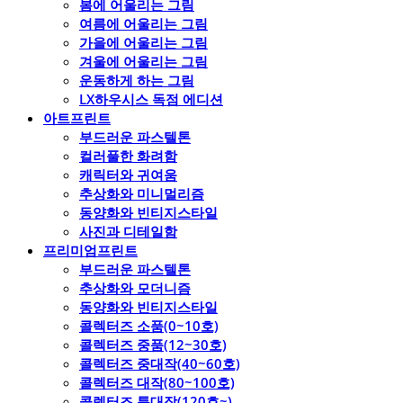
봄에 어울리는 그림
여름에 어울리는 그림
가을에 어울리는 그림
겨울에 어울리는 그림
운동하게 하는 그림
LX하우시스 독점 에디션
아트프린트
부드러운 파스텔톤
컬러풀한 화려함
캐릭터와 귀여움
추상화와 미니멀리즘
동양화와 빈티지스타일
사진과 디테일함
프리미엄프린트
부드러운 파스텔톤
추상화와 모더니즘
동양화와 빈티지스타일
콜렉터즈 소품(0~10호)
콜렉터즈 중품(12~30호)
콜렉터즈 중대작(40~60호)
콜렉터즈 대작(80~100호)
콜렉터즈 특대작(120호~)