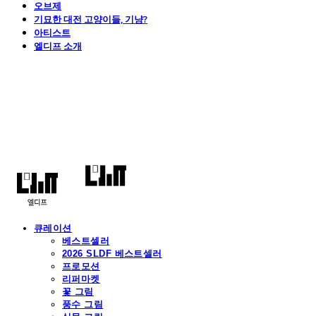
오브제
기묘한 대전 고양이들, 기냥?
아티스트
엘디프 소개
엘디프
큐레이션
베스트셀러
2026 SLDF 베스트셀러
프로모션
리퍼마켓
꽃 그림
풍수 그림