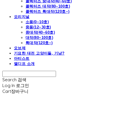
콜렉터즈 중대작(40~60호)
콜렉터즈 대작(80~100호)
콜렉터즈 특대작(120호~)
오리지널
소품(0~10호)
중품(12~30호)
중대작(40~60호)
대작(80~100호)
특대작(120호~)
오브제
기묘한 대전 고양이들, 기냥?
아티스트
엘디프 소개
Search
검색
Log In
로그인
Cart
장바구니
엘디프