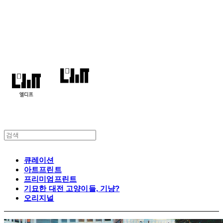
엘디프
큐레이션
아트프린트
프리미엄프린트
기묘한 대전 고양이들, 기냥?
오리지널