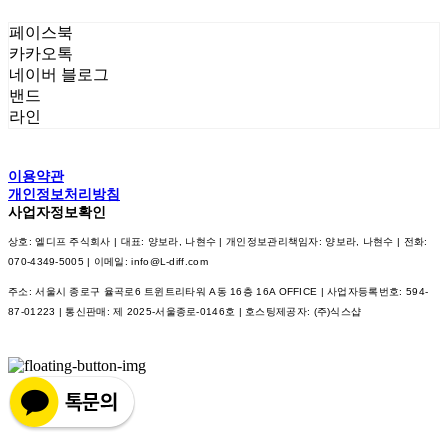
페이스북
카카오톡
네이버 블로그
밴드
라인
이용약관
개인정보처리방침
사업자정보확인
상호: 엘디프 주식회사 | 대표: 양보라, 나현수 | 개인정보관리책임자: 양보라, 나현수 | 전화:
070-4349-5005 | 이메일: info@L-diff.com
주소: 서울시 종로구 율곡로6 트윈트리타워 A동 16층 16A OFFICE | 사업자등록번호:
594-
87-01223
| 통신판매:
제 2025-서울종로-0146호
| 호스팅제공자: (주)식스샵