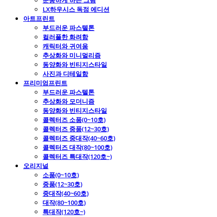
운동하게 하는 그림
LX하우시스 독점 에디션
아트프린트
부드러운 파스텔톤
컬러풀한 화려함
캐릭터와 귀여움
추상화와 미니멀리즘
동양화와 빈티지스타일
사진과 디테일함
프리미엄프린트
부드러운 파스텔톤
추상화와 모더니즘
동양화와 빈티지스타일
콜렉터즈 소품(0~10호)
콜렉터즈 중품(12~30호)
콜렉터즈 중대작(40~60호)
콜렉터즈 대작(80~100호)
콜렉터즈 특대작(120호~)
오리지널
소품(0~10호)
중품(12~30호)
중대작(40~60호)
대작(80~100호)
특대작(120호~)