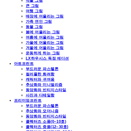
식물 그림
큰 그림
여행 그림
매장에 어울리는 그림
가족 연인 그림
동물 그림
봄에 어울리는 그림
여름에 어울리는 그림
가을에 어울리는 그림
겨울에 어울리는 그림
운동하게 하는 그림
LX하우시스 독점 에디션
아트프린트
부드러운 파스텔톤
컬러풀한 화려함
캐릭터와 귀여움
추상화와 미니멀리즘
동양화와 빈티지스타일
사진과 디테일함
프리미엄프린트
부드러운 파스텔톤
추상화와 모더니즘
동양화와 빈티지스타일
콜렉터즈 소품(0~10호)
콜렉터즈 중품(12~30호)