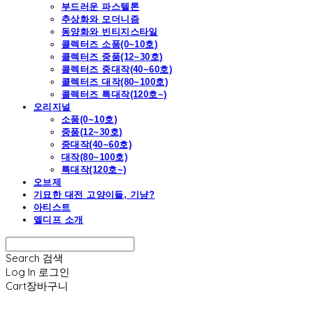
부드러운 파스텔톤
추상화와 모더니즘
동양화와 빈티지스타일
콜렉터즈 소품(0~10호)
콜렉터즈 중품(12~30호)
콜렉터즈 중대작(40~60호)
콜렉터즈 대작(80~100호)
콜렉터즈 특대작(120호~)
오리지널
소품(0~10호)
중품(12~30호)
중대작(40~60호)
대작(80~100호)
특대작(120호~)
오브제
기묘한 대전 고양이들, 기냥?
아티스트
엘디프 소개
Search
검색
Log In
로그인
Cart
장바구니