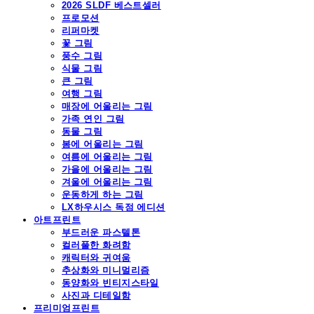
2026 SLDF 베스트셀러
프로모션
리퍼마켓
꽃 그림
풍수 그림
식물 그림
큰 그림
여행 그림
매장에 어울리는 그림
가족 연인 그림
동물 그림
봄에 어울리는 그림
여름에 어울리는 그림
가을에 어울리는 그림
겨울에 어울리는 그림
운동하게 하는 그림
LX하우시스 독점 에디션
아트프린트
부드러운 파스텔톤
컬러풀한 화려함
캐릭터와 귀여움
추상화와 미니멀리즘
동양화와 빈티지스타일
사진과 디테일함
프리미엄프린트